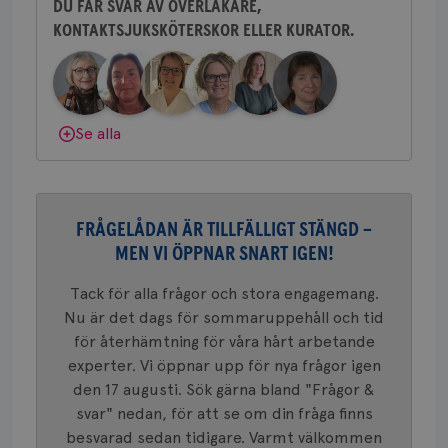
tjä
DU FÅR SVAR AV ÖVERLÄKARE,
ihå
bes
KONTAKTSJUKSKÖTERSKOR ELLER KURATOR.
Behöver du mer stöd? Som medlem i
nöd
Bröstcancerförbundet får du både
Scr
Google
fun
Privacy Policy
gemenskap och goda råd.
Bli medlem
Dölj svar
Se alla
Namn
Leverantör
/
Domän
Utgång
Beskriv
c_rid
.brostcancerforbundet.se
1 dag
Denna c
Namn
Leverantör
/
Domän
Utgån
att mäta
FRÅGELÅDAN ÄR TILLFÄLLIGT STÄNGD –
postutsk
YSC
Sessi
Google LLC
om mott
MEN VI ÖPPNAR SNART IGEN!
.youtube.com
länkar i
konverte
Tack för alla frågor och stora engagemang.
webbpla
VISITOR_PRIVACY_METADATA
5
YouTube
Nu är det dags för sommaruppehåll och tid
_gat_UA-1577937-
.brostcancerforbundet.se
1
Detta är
månad
.youtube.com
37
minut
cookie s
4 veck
för återhämtning för våra hårt arbetande
Google A
mönster
experter. Vi öppnar upp för nya frågor igen
innehåll
den 17 augusti. Sök gärna bland "Frågor &
identite
eller we
svar" nedan, för att se om din fråga finns
sig till.
_gat-ka
besvarad sedan tidigare. Varmt välkommen
att beg