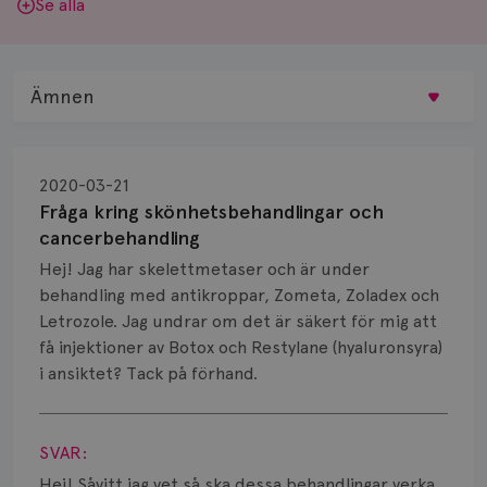
Se alla
Ämnen
Behandling
2020-03-21
Biopsi
Fråga kring skönhetsbehandlingar och
cancerbehandling
Biverkningar
Hej! Jag har skelettmetaser och är under
behandling med antikroppar, Zometa, Zoladex och
Bröstvårta
Letrozole. Jag undrar om det är säkert för mig att
Knöl
få injektioner av Botox och Restylane (hyaluronsyra)
i ansiktet? Tack på förhand.
Läkemedel
Visa svar
Typ av bröstcancer
SVAR:
Hej! Såvitt jag vet så ska dessa behandlingar verka