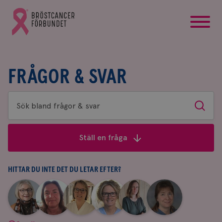
startsida
Gå
till
Bröstcancerförbundets
startsida
FRÅGOR & SVAR
Sök
Sök
bland
frågor
Ställ en fråga
&
svar
HITTAR DU INTE DET DU LETAR EFTER?
|
|
|
|
|
|
Aina
Anne
Fredrika
Jeanette
Maria
Yvette
Johnsson
Andersson
Killander
Bäcklund
Edegran
Andersson