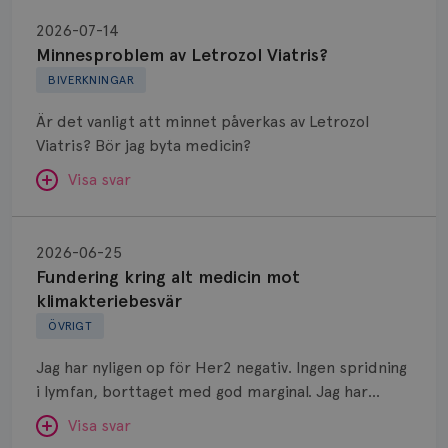
Minnesproblem
av
2026-07-14
Letrozol
Minnesproblem av Letrozol Viatris?
Viatris?
BIVERKNINGAR
Är det vanligt att minnet påverkas av Letrozol
Viatris? Bör jag byta medicin?
Visa svar
Fundering
kring
SVAR:
2026-06-25
alt
Fundering kring alt medicin mot
Hej. Oavsett vilken hormonsänkande behandling
medicin
klimakteriebesvär
(men även cytostatika) man får så kan en del
mot
ÖVRIGT
uppleva negativ påverkan på minnet. Prata din
klimakteriebesvär
läkare och hör om ni kanske kan byta till annat
Jag har nyligen op för Her2 negativ. Ingen spridning
märke eller annan aromatashämmare. Det kan ofta
i lymfan, borttaget med god marginal. Jag har
vara bra att ha en paus först, för att se att
genomgått en 5 dagars strålning och är färdig
besvären blir bättre, men bäst är att prata med
Visa svar
behandlad. Efter att jag nu slutat med östrogen-