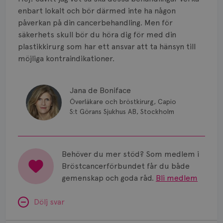
Smärta
enbart lokalt och bör därmed inte ha någon
Prognos
påverkan på din cancerbehandling. Men för
säkerhets skull bör du höra dig för med din
Risker
plastikkirurg som har ett ansvar att ta hänsyn till
möjliga kontraindikationer.
Spridd bröstcancer
Strålning
Jana de Boniface
Överläkare och bröstkirurg, Capio
Vätska
S:t Görans Sjukhus AB, Stockholm
Behöver du mer stöd? Som medlem i
Bröstcancerförbundet får du både
gemenskap och goda råd.
Bli medlem
Dölj svar