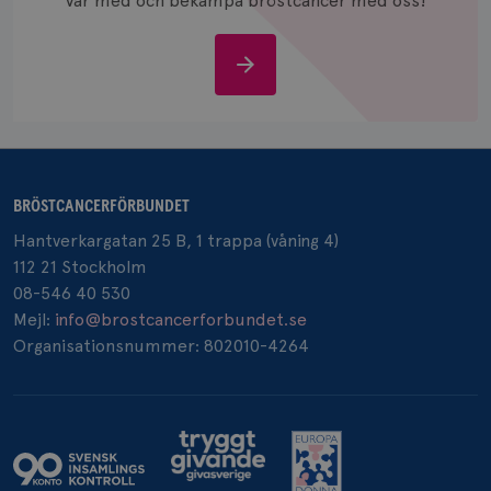
Var med och bekämpa bröstcancer med oss!
och spår
IDE
1 år
Google LLC
.doubleclick.net
Stöd
oss
BRÖSTCANCERFÖRBUNDET
_gcl_au
3
Google LLC
Hantverkargatan 25 B, 1 trappa (våning 4)
månad
.brostcancerforbundet.se
112 21 Stockholm
08-546 40 530
Mejl:
info@brostcancerforbundet.se
Organisationsnummer: 802010-4264
_pin_unauth
1 år
Pinterest Inc.
.brostcancerforbundet.se