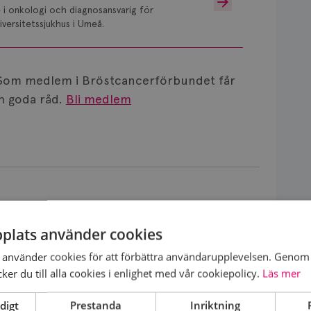
 i onkologi och diagnosansvarig för
versitetssjukhus i Umeå.
Som medlem i Bröstcancerförbundet får
 goda råd.
Bli medlem
ris?
2026-07-14
plats använder cookies
Är det vanligt att minnet påverkas av Letrozol Viatris? Bör jag byta medicin?
använder cookies för att förbättra användarupplevelsen. Genom 
er du till alla cookies i enlighet med vår cookiepolicy.
Läs mer
digt
Prestanda
Inriktning