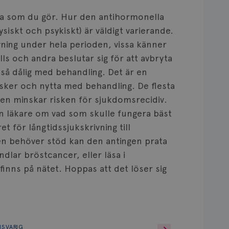
na som du gör. Hur den antihormonella
iskt och psykiskt) är väldigt varierande.
vning under hela perioden, vissa känner
lls och andra beslutar sig för att avbryta
r så dålig med behandling. Det är en
sker och nytta med behandling. De flesta
en minskar risken för sjukdomsrecidiv.
in läkare om vad som skulle fungera bäst
ret för långtidssjukskrivning till
n behöver stöd kan den antingen prata
lar bröstcancer, eller läsa i
inns på nätet. Hoppas att det löser sig
NSVARIG