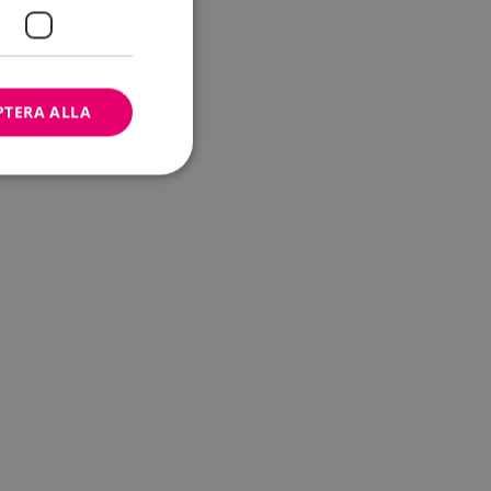
PTERA ALLA
bbplatsen kan inte
ändare.
n är utformad för
av
m-tjänsten för att
 cookie. Det är
banner fungerar