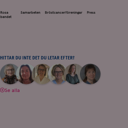
Rosa
Samarbeten
Bröstcancerföreningar
Press
bandet
HITTAR DU INTE DET DU LETAR EFTER?
|
|
|
|
|
|
Aina
Anne
Fredrika
Jeanette
Maria
Yvette
Johnsson
Andersson
Killander
Bäcklund
Edegran
Andersson
Se alla