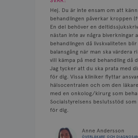
SVAR:
Hej. Du är inte ensam om att kän
behandlingen påverkar kroppen (fys
En del behöver en deltidssjukskri
nästan inte av några biverkningar a
behandlingen då livskvaliteten bli
balansgång när man ska värdera ri
vill kämpa på med behandling då d
Jag tycker att du ska prata med d
för dig. Vissa kliniker flyttar ansva
hälsocentralen och om den läkare
med en onkolog/kirurg som behand
Socialstyrelsens beslutsstöd som f
för dig.
Anne Andersson
ÖVERLÄKARE OCH DIAGNOSA