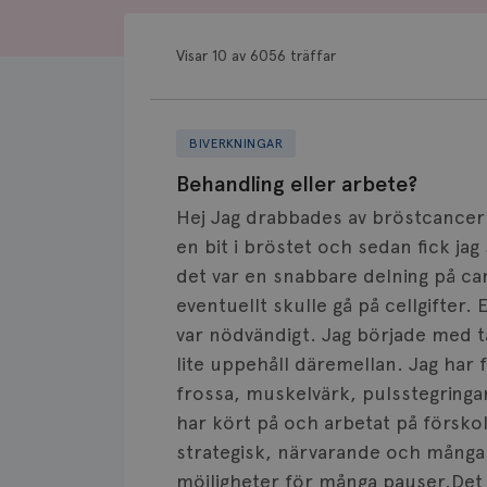
Visar 10 av 6056 träffar
BIVERKNINGAR
Behandling eller arbete?
Hej Jag drabbades av bröstcancer 
en bit i bröstet och sedan fick jag
det var en snabbare delning på can
eventuellt skulle gå på cellgifter.
var nödvändigt. Jag började med t
lite uppehåll däremellan. Jag har 
frossa, muskelvärk, pulsstegringar
har kört på och arbetat på försko
strategisk, närvarande och många s
möjligheter för många pauser.Det 