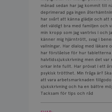
månad sedan har jag kommit till nå
deprimerad pga ingen återhämtning.
har svårt att känna glädje och att 
det väldigt bra med familjen och vä
min kropp som jag vantrivs i och jag
känner mig hjärntrött, svag i bene
vallningar. Har dialog med läkare 
har förståelse för hur tabletterna 
halvtidssjukskrivning men det var m
orkar inte fullt. Har prövat i ett å
psykisk trötthet. Min fråga är? Ska
att vara arbetsmarknaden tillgodo 
sjukskrivning och ha en bättre möjl
Tacksam för tips och råd
Visa svar