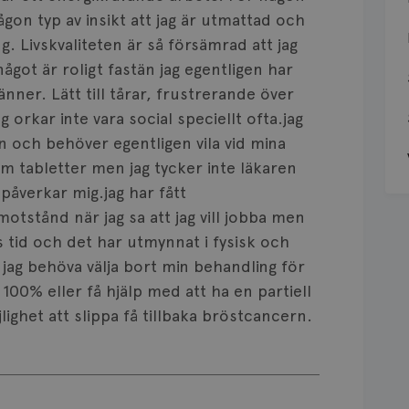
gon typ av insikt att jag är utmattad och
 Livskvaliteten är så försämrad att jag
något är roligt fastän jag egentligen har
nner. Lätt till tårar, frustrerande över
 orkar inte vara social speciellt ofta.jag
n och behöver egentligen vila vid mina
om tabletter men jag tycker inte läkaren
påverkar mig.jag har fått
otstånd när jag sa att jag vill jobba men
rs tid och det har utmynnat i fysisk och
 jag behöva välja bort min behandling för
100% eller få hjälp med att ha en partiell
ighet att slippa få tillbaka bröstcancern.