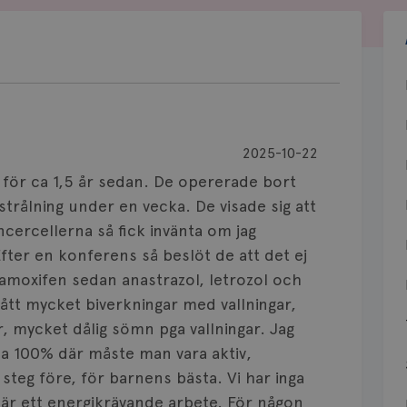
2025-10-22
för ca 1,5 år sedan. De opererade bort
 strålning under en vecka. De visade sig att
cercellerna så fick invänta om jag
 Efter en konferens så beslöt de att det ej
amoxifen sedan anastrazol, letrozol och
fått mycket biverkningar med vallningar,
, mycket dålig sömn pga vallningar. Jag
la 100% där måste man vara aktiv,
teg före, för barnens bästa. Vi har inga
är ett energikrävande arbete. För någon