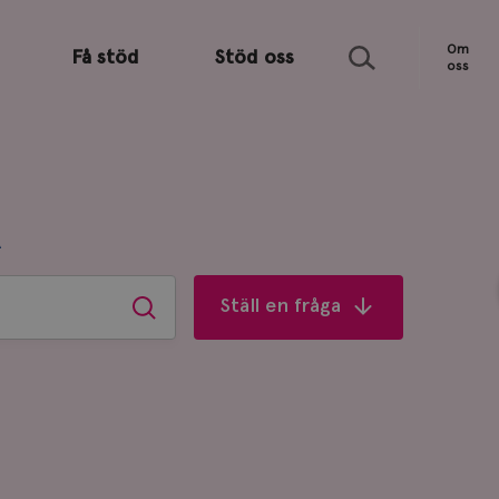
Sök
Om
Få stöd
Stöd oss
oss
R
Ställ en fråga
Sök