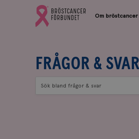
Bröstcancerförbundets
Gå
startsida
Om bröstcancer
till
Bröstcancerförbundets
startsida
FRÅGOR & SVA
Sök
bland
frågor
&
svar