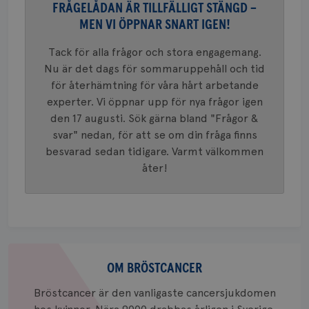
37
minut
cookie s
4 veck
FRÅGELÅDAN ÄR TILLFÄLLIGT STÄNGD –
Google A
mönster
MEN VI ÖPPNAR SNART IGEN!
innehåll
identite
eller we
Tack för alla frågor och stora engagemang.
sig till.
Nu är det dags för sommaruppehåll och tid
_gat-ka
att beg
för återhämtning för våra hårt arbetande
som regi
webbpla
experter. Vi öppnar upp för nya frågor igen
trafikvo
den 17 augusti. Sök gärna bland "Frågor &
_ga
1 år 1
Detta c
Google LLC
svar" nedan, för att se om din fråga finns
månad
associe
.brostcancerforbundet.se
__Secure-ROLLOUT_TOKEN
.youtube.com
5
Universal
månad
besvarad sedan tidigare. Varmt välkommen
en vikti
4 veck
Googles
åter!
analystj
VISITOR_INFO1_LIVE
5
Google LLC
används 
månad
.youtube.com
unika a
4 veck
tilldela
generer
klientid
i varje 
webbpla
Om
att berä
session
bröstcancer
OM BRÖSTCANCER
för
webbpla
Bröstcancer är den vanligaste cancersjukdomen
_ga_W8VXKBRK9Y
.brostcancerforbundet.se
1 år 1
Denna c