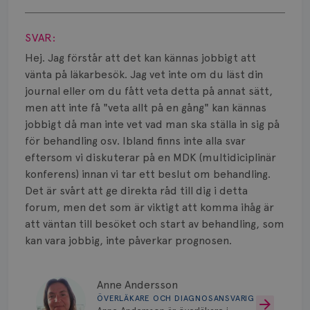
Smärta
Visa svar
Prognos
SVAR:
Hej. Jag förstår att det kan kännas jobbigt att
Risker
vänta på läkarbesök. Jag vet inte om du läst din
journal eller om du fått veta detta på annat sätt,
Spridd bröstcancer
men att inte få "veta allt på en gång" kan kännas
Strålning
jobbigt då man inte vet vad man ska ställa in sig på
för behandling osv. Ibland finns inte alla svar
Vätska
eftersom vi diskuterar på en MDK (multidiciplinär
konferens) innan vi tar ett beslut om behandling.
Det är svårt att ge direkta råd till dig i detta
forum, men det som är viktigt att komma ihåg är
att väntan till besöket och start av behandling, som
kan vara jobbig, inte påverkar prognosen.
Anne Andersson
ÖVERLÄKARE OCH DIAGNOSANSVARIG