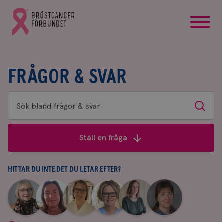
startsida
Gå
till
Bröstcancerförbundets
startsida
FRÅGOR & SVAR
Sök
Sök
bland
frågor
Ställ en fråga
&
svar
HITTAR DU INTE DET DU LETAR EFTER?
|
|
|
|
|
|
Aina
Anne
Fredrika
Jeanette
Maria
Yvette
Johnsson
Andersson
Killander
Bäcklund
Edegran
Andersson