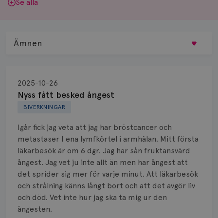
Se alla
Ämnen
Behandling
2025-10-26
Biopsi
Nyss fått besked ångest
BIVERKNINGAR
Biverkningar
Igår fick jag veta att jag har bröstcancer och
Bröstvårta
metastaser I ena lymfkörtel i armhålan. Mitt första
läkarbesök är om 6 dgr. Jag har sån fruktansvärd
Knöl
ångest. Jag vet ju inte allt än men har ångest att
det sprider sig mer för varje minut. Att läkarbesök
Läkemedel
och strålning känns långt bort och att det avgör liv
Typ av bröstcancer
och död. Vet inte hur jag ska ta mig ur den
ångesten.