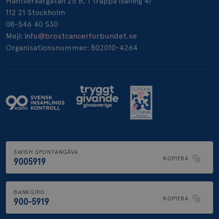
Hantverkargatan 25 B, 1 trappa (våning 4)
112 21 Stockholm
_pin_unauth
1 år
Pinterest Inc.
08-546 40 530
.brostcancerforbundet.se
Mejl:
info@brostcancerforbundet.se
Organisationsnummer: 802010-4264
SWISH SPONTANGÅVA
KOPIERA
9005919
BANKGIRO
KOPIERA
900-5919