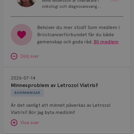
Anne Andersson är överläkare i
onkologi och diagnosansvarig
för bröstcancer vid Norrlands
Universitetssjukhus i Umeå.
Behöver du mer stöd? Som medlem i
Bröstcancerförbundet får du både
gemenskap och goda råd.
Bli medlem
Dölj svar
Minnesproblem
av
2026-07-14
Letrozol
Minnesproblem av Letrozol Viatris?
Viatris?
BIVERKNINGAR
Är det vanligt att minnet påverkas av Letrozol
Viatris? Bör jag byta medicin?
Visa svar