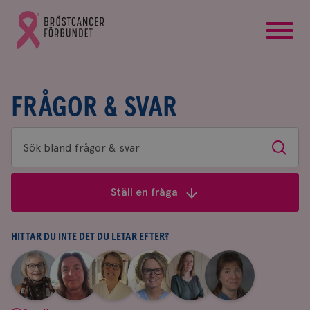
startsida
Gå
till
Bröstcancerförbundets
startsida
FRÅGOR & SVAR
Sök
Sök
bland
frågor
Ställ en fråga
&
svar
HITTAR DU INTE DET DU LETAR EFTER?
|
|
|
|
|
|
Aina
Anne
Fredrika
Jeanette
Maria
Yvette
Johnsson
Andersson
Killander
Bäcklund
Edegran
Andersson