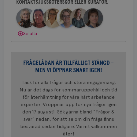
ihå
KONTAKTSJUKSKÖTERSKOR ELLER KURATOR.
Behöver du mer stöd? Som medlem i
bes
nöd
Bröstcancerförbundet får du både
Scr
Google
gemenskap och goda råd.
Bli medlem
fun
Privacy Policy
Dölj svar
Se alla
Namn
Leverantör
/
Domän
Utgång
Beskriv
c_rid
.brostcancerforbundet.se
1 dag
Denna c
Namn
Leverantör
/
Domän
Utgån
FRÅGELÅDAN ÄR TILLFÄLLIGT STÄNGD –
att mäta
postutsk
MEN VI ÖPPNAR SNART IGEN!
YSC
Sessi
Google LLC
om mott
.youtube.com
länkar i
konverte
Tack för alla frågor och stora engagemang.
webbpla
Nu är det dags för sommaruppehåll och tid
VISITOR_PRIVACY_METADATA
5
YouTube
_gat_UA-1577937-
.brostcancerforbundet.se
1
Detta är
månad
.youtube.com
för återhämtning för våra hårt arbetande
37
minut
cookie s
4 veck
Google A
experter. Vi öppnar upp för nya frågor igen
mönster
den 17 augusti. Sök gärna bland "Frågor &
innehåll
identite
svar" nedan, för att se om din fråga finns
eller we
sig till.
besvarad sedan tidigare. Varmt välkommen
_gat-ka
att beg
åter!