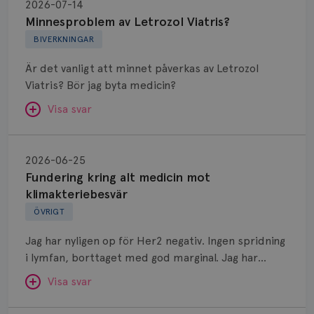
av
2026-07-14
Letrozol
Minnesproblem av Letrozol Viatris?
Viatris?
BIVERKNINGAR
Är det vanligt att minnet påverkas av Letrozol
Viatris? Bör jag byta medicin?
Visa svar
Fundering
kring
SVAR:
2026-06-25
alt
Fundering kring alt medicin mot
Hej. Oavsett vilken hormonsänkande behandling
medicin
klimakteriebesvär
(men även cytostatika) man får så kan en del
mot
ÖVRIGT
uppleva negativ påverkan på minnet. Prata din
klimakteriebesvär
läkare och hör om ni kanske kan byta till annat
Jag har nyligen op för Her2 negativ. Ingen spridning
märke eller annan aromatashämmare. Det kan ofta
i lymfan, borttaget med god marginal. Jag har
vara bra att ha en paus först, för att se att
genomgått en 5 dagars strålning och är färdig
besvären blir bättre, men bäst är att prata med
Visa svar
behandlad. Efter att jag nu slutat med östrogen-
sin vårdgivare som har all information om din
lenzetto, har klimakteriebesvären kommit med