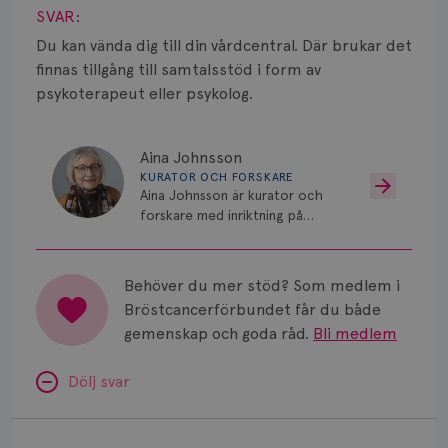
Smärta
SVAR:
Prognos
Du kan vända dig till din vårdcentral. Där brukar det
finnas tillgång till samtalsstöd i form av
Risker
psykoterapeut eller psykolog.
Spridd bröstcancer
Aina Johnsson
Strålning
KURATOR OCH FORSKARE
Aina Johnsson är kurator och
forskare med inriktning på
Vätska
psykosocialt stöd vid cancer.
Behöver du mer stöd? Som medlem i
Bröstcancerförbundet får du både
gemenskap och goda råd.
Bli medlem
Dölj svar
Minnesproblem