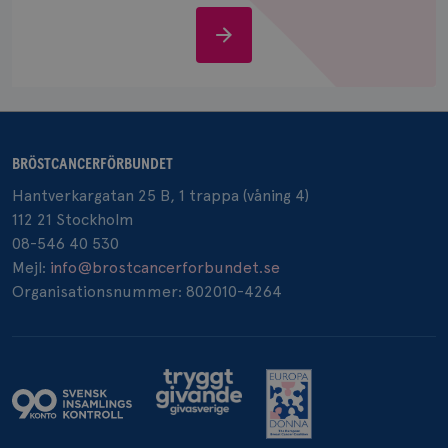
IDE
1 år
Google LLC
Stöd
.doubleclick.net
oss
BRÖSTCANCERFÖRBUNDET
_gcl_au
3
Google LLC
Hantverkargatan 25 B, 1 trappa (våning 4)
månad
.brostcancerforbundet.se
112 21 Stockholm
08-546 40 530
Mejl:
info@brostcancerforbundet.se
Organisationsnummer: 802010-4264
_pin_unauth
1 år
Pinterest Inc.
.brostcancerforbundet.se