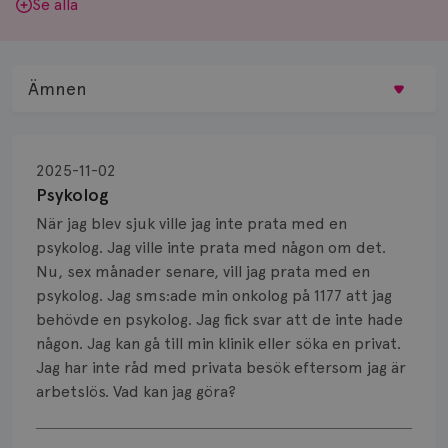
Se alla
Ämnen
Behandling
2025-11-02
Biopsi
Psykolog
När jag blev sjuk ville jag inte prata med en
Biverkningar
psykolog. Jag ville inte prata med någon om det.
Nu, sex månader senare, vill jag prata med en
Bröstvårta
psykolog. Jag sms:ade min onkolog på 1177 att jag
Knöl
behövde en psykolog. Jag fick svar att de inte hade
någon. Jag kan gå till min klinik eller söka en privat.
Läkemedel
Jag har inte råd med privata besök eftersom jag är
arbetslös. Vad kan jag göra?
Typ av bröstcancer
Visa svar