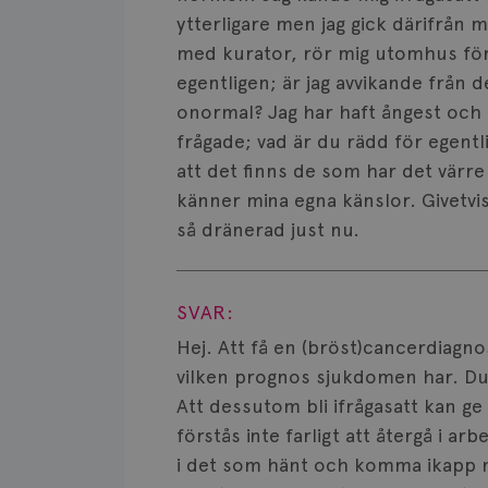
ytterligare men jag gick därifrån
med kurator, rör mig utomhus för 
egentligen; är jag avvikande från 
onormal? Jag har haft ångest och 
frågade; vad är du rädd för egent
att det finns de som har det värre
känner mina egna känslor. Givetvis 
så dränerad just nu.
Visa svar
SVAR:
Hej. Att få en (bröst)cancerdiag
vilken prognos sjukdomen har. Du 
Att dessutom bli ifrågasatt kan ge
förstås inte farligt att återgå i a
i det som hänt och komma ikapp me