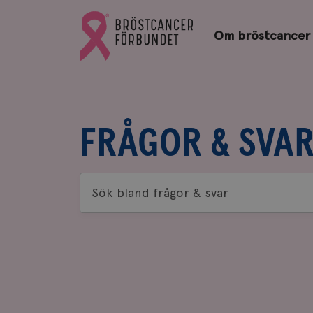
Bröstcancerförbundets
Gå
startsida
Om bröstcancer
till
Bröstcancerförbundets
startsida
FRÅGOR & SVA
Sök
bland
frågor
&
svar