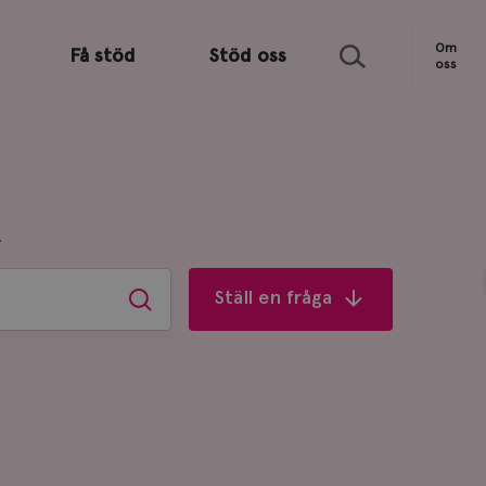
Sök
Om
Få stöd
Stöd oss
oss
R
Ställ en fråga
Sök