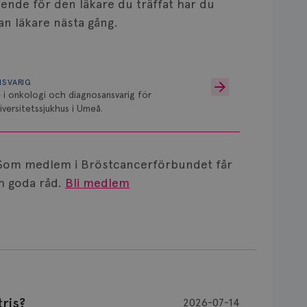
ende för den läkare du träffat har du
an läkare nästa gång.
NSVARIG
 i onkologi och diagnosansvarig för
versitetssjukhus i Umeå.
Som medlem i Bröstcancerförbundet får
 goda råd.
Bli medlem
ris?
2026-07-14