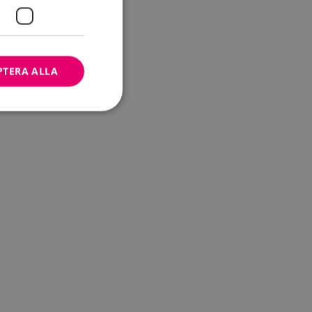
PTERA ALLA
bbplatsen kan inte
ändare.
n är utformad för
av
m-tjänsten för att
 cookie. Det är
banner fungerar