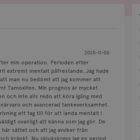
2025-11-05
efter min operation. Perioden efter
arit extremt mentalt påfrestande. Jag hade
 att man nu bedömt att jag kommer att
amt Tamoxifen. Min prognos är mycket
n och inte alls redo att köra igång med
l närvaro och avancerad tankeverksamhet.
ivning ett tag till för att landa mentalt i
väldigt ovanligt att känna som jag gör. De
 här sättet och att jag avviker från
och kränkt. Nu skjukskrevs jag en period