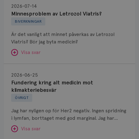
av
2026-07-14
Letrozol
Minnesproblem av Letrozol Viatris?
Viatris?
BIVERKNINGAR
Är det vanligt att minnet påverkas av Letrozol
Viatris? Bör jag byta medicin?
Visa svar
Fundering
kring
SVAR:
2026-06-25
alt
Fundering kring alt medicin mot
Hej. Oavsett vilken hormonsänkande behandling
medicin
klimakteriebesvär
(men även cytostatika) man får så kan en del
mot
ÖVRIGT
uppleva negativ påverkan på minnet. Prata din
klimakteriebesvär
läkare och hör om ni kanske kan byta till annat
Jag har nyligen op för Her2 negativ. Ingen spridning
märke eller annan aromatashämmare. Det kan ofta
i lymfan, borttaget med god marginal. Jag har
vara bra att ha en paus först, för att se att
genomgått en 5 dagars strålning och är färdig
besvären blir bättre, men bäst är att prata med
Visa svar
behandlad. Efter att jag nu slutat med östrogen-
sin vårdgivare som har all information om din