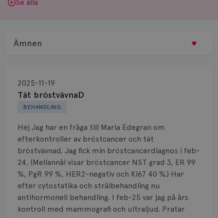
Se alla
Ämnen
Behandling
2025-11-19
Biopsi
Tät bröstvävnaD
BEHANDLING
Biverkningar
Hej Jag har en fråga till Maria Edegran om
Bröstvårta
efterkontroller av bröstcancer och tät
bröstvävnad. Jag fick min bröstcancerdiagnos i feb-
Knöl
24, (Mellannål visar bröstcancer NST grad 3, ER 99
%, PgR 99 %, HER2-negativ och Ki67 40 %.) Har
Läkemedel
efter cytostatika och strålbehandling nu
Typ av bröstcancer
antihormonell behandling. I feb-25 var jag på års
kontroll med mammografi och ultraljud. Pratar