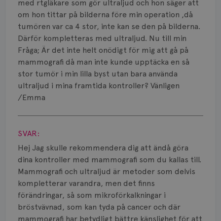
Smärta
med rtgläkare som gör ultraljud och hon säger att
om hon tittar på bilderna före min operation ,då
Prognos
tumören var ca 4 stor, inte kan se den på bilderna.
Därför kompletteras med ultraljud. Nu till min
Risker
Fråga; Är det inte helt onödigt för mig att gå på
mammografi då man inte kunde upptäcka en så
Spridd bröstcancer
stor tumör i min lilla byst utan bara använda
ultraljud i mina framtida kontroller? Vänligen
Strålning
/Emma
Vätska
Visa svar
SVAR:
Hej Jag skulle rekommendera dig att ändå göra
dina kontroller med mammografi som du kallas till.
Mammografi och ultraljud är metoder som delvis
kompletterar varandra, men det finns
förändringar, så som mikroförkalkningar i
bröstvävnad, som kan tyda på cancer och där
mammografi har betydligt bättre känslighet för att