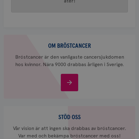
åter!
webbpla
att berä
session
för
webbpla
_ga_W8VXKBRK9Y
.brostcancerforbundet.se
1 år 1
Denna c
månad
Google A
ar_debug
.pinterest.com
1 år
Om
bevara s
bröstcancer
OM BRÖSTCANCER
_gid
1 dag
Denna co
Google LLC
Google A
.brostcancerforbundet.se
och uppd
Bröstcancer är den vanligaste cancersjukdomen
värde fö
hos kvinnor. Nära 9000 drabbas årligen i Sverige.
och anvä
och spår
IDE
1 år
Google LLC
Om
.doubleclick.net
bröstcancer
Stöd
oss
STÖD OSS
Vår vision är att ingen ska drabbas av bröstcancer.
_gcl_au
3
Google LLC
Var med och bekämpa bröstcancer med oss!
månad
.brostcancerforbundet.se