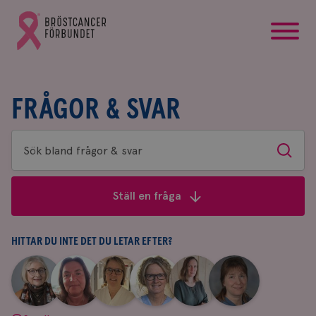
startsida
Gå
till
Bröstcancerförbundets
startsida
FRÅGOR & SVAR
Sök
Sök
bland
frågor
Ställ en fråga
&
svar
HITTAR DU INTE DET DU LETAR EFTER?
|
|
|
|
|
|
Aina
Anne
Fredrika
Jeanette
Maria
Yvette
Johnsson
Andersson
Killander
Bäcklund
Edegran
Andersson