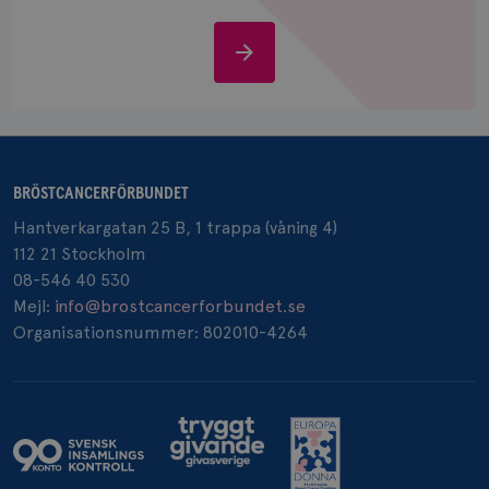
Stöd
oss
_pin_unauth
1 år
Pinterest Inc.
.brostcancerforbundet.se
BRÖSTCANCERFÖRBUNDET
Hantverkargatan 25 B, 1 trappa (våning 4)
112 21 Stockholm
08-546 40 530
Mejl:
info@brostcancerforbundet.se
Organisationsnummer: 802010-4264