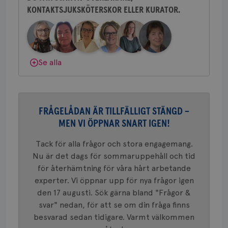
postutsk
YSC
Sessi
Google LLC
KONTAKTSJUKSKÖTERSKOR ELLER KURATOR.
Behöver du mer stöd? Som medlem i
om mott
.youtube.com
länkar i
Bröstcancerförbundet får du både
konverte
webbpla
gemenskap och goda råd.
Bli medlem
VISITOR_PRIVACY_METADATA
5
YouTube
_gat_UA-1577937-
.brostcancerforbundet.se
1
Detta är
månad
.youtube.com
37
minut
cookie s
4 veck
Dölj svar
Google A
Se alla
mönster
innehåll
identite
eller we
sig till.
_gat-ka
FRÅGELÅDAN ÄR TILLFÄLLIGT STÄNGD –
att beg
som regi
MEN VI ÖPPNAR SNART IGEN!
webbpla
trafikvo
Tack för alla frågor och stora engagemang.
_ga
1 år 1
Detta c
Google LLC
månad
associe
.brostcancerforbundet.se
Nu är det dags för sommaruppehåll och tid
__Secure-ROLLOUT_TOKEN
.youtube.com
5
Universal
månad
för återhämtning för våra hårt arbetande
en vikti
4 veck
Googles
experter. Vi öppnar upp för nya frågor igen
analystj
VISITOR_INFO1_LIVE
5
Google LLC
används 
den 17 augusti. Sök gärna bland "Frågor &
månad
.youtube.com
unika a
4 veck
svar" nedan, för att se om din fråga finns
tilldela
generer
besvarad sedan tidigare. Varmt välkommen
klientid
i varje 