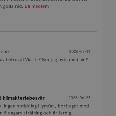
 goda råd.
Bli medlem
ris?
2026-07-14
Är det vanligt att minnet påverkas av Letrozol Viatris? Bör jag byta medicin?
de behandling (men även cytostatika) man
t klimakteriebesvär
2026-06-25
påverkan på minnet. Prata din läkare och
v. Ingen spridning i lymfan, borttaget med
nnat märke eller annan aromatashämmare.
 5 dagars strålning och är färdig