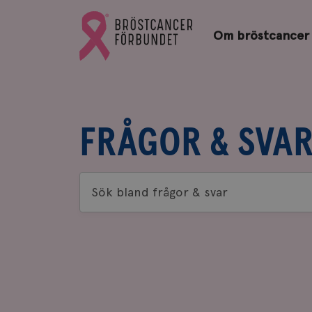
Bröstcancerförbundets
Gå
startsida
Om bröstcancer
till
Bröstcancerförbundets
startsida
FRÅGOR & SVA
Sök
bland
frågor
&
svar