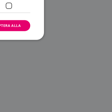
PTERA ALLA
bbplatsen kan inte
ändare.
n är utformad för
av
m-tjänsten för att
 cookie. Det är
banner fungerar