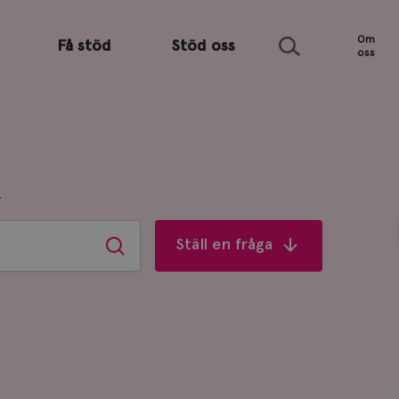
Sök
Om
Få stöd
Stöd oss
oss
R
Ställ en fråga
Sök