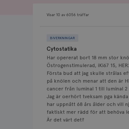
Visar 10 av 6056 träffar
BIVERKNINGAR
Cytostatika
Har opererat bort 18 mm stor knö
Östrogenstimulerad, iKi67 15, HER2 
Första bud att jag skulle strålas 
på knölen och menar att den är H
cancer från luminal 1 till luminal 2
Jag är oerhört tveksam pga kända 
har uppnått 68 års ålder och vill nju
faktiskt mer rädd för att behöva l
Är det värt det?