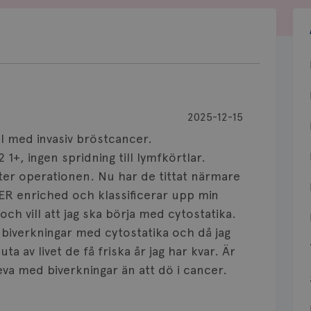
2025-12-15
l med invasiv bröstcancer.
1+, ingen spridning till lymfkörtlar.
efter operationen. Nu har de tittat närmare
ER enriched och klassificerar upp min
 och vill att jag ska börja med cytostatika.
biverkningar med cytostatika och då jag
ta av livet de få friska år jag har kvar. Är
eva med biverkningar än att dö i cancer.