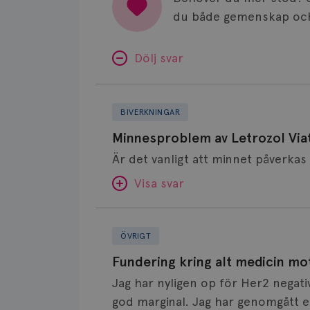
du både gemenskap och
Dölj svar
Minnesproblem
av
BIVERKNINGAR
Letrozol
Minnesproblem av Letrozol Viat
Viatris?
Visa svar
Fundering
SVAR:
kring
ÖVRIGT
alt
Hej. Oavsett vilken hormonsänkan
Fundering kring alt medicin mo
medicin
får så kan en del uppleva negativ 
Jag har nyligen op för Her2 negati
mot
hör om ni kanske kan byta till a
god marginal. Jag har genomgått en