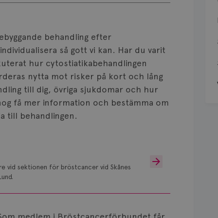
ebyggande behandling efter
dividualisera så gott vi kan. Har du varit
uterat hur cytostiatikabehandlingen
värderas nytta mot risker på kort och lång
ling till dig, övriga sjukdomar och hur
 nog få mer information och bestämma om
ja till behandlingen.
are vid sektionen för bröstcancer vid Skånes
Lund.
Som medlem i Bröstcancerförbundet får