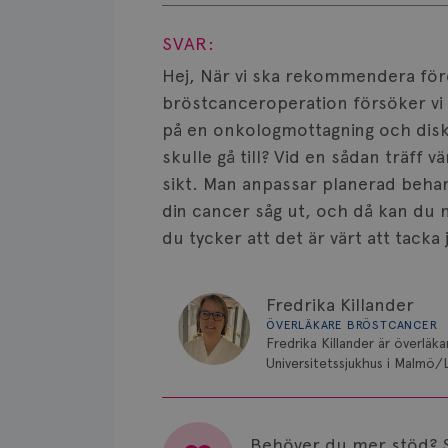
Visa svar
SVAR:
Hej, När vi ska rekommendera för
bröstcanceroperation försöker vi in
på en onkologmottagning och disk
skulle gå till? Vid en sådan träff 
sikt. Man anpassar planerad behand
din cancer såg ut, och då kan du
du tycker att det är värt att tacka 
Fredrika Killander
ÖVERLÄKARE BRÖSTCANCER
Fredrika Killander är överläk
Universitetssjukhus i Malmö/
Behöver du mer stöd? 