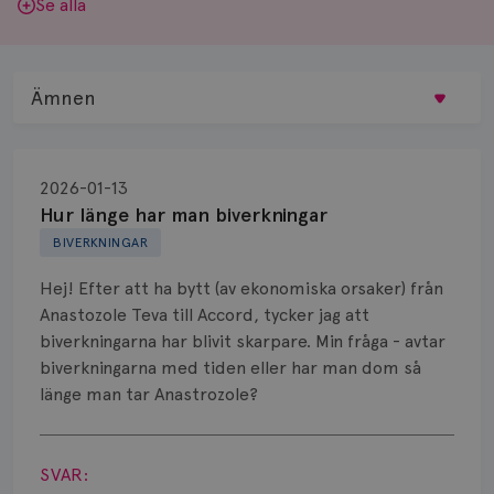
Se alla
Ämnen
Behandling
2026-01-13
Biopsi
Hur länge har man biverkningar
BIVERKNINGAR
Biverkningar
Hej! Efter att ha bytt (av ekonomiska orsaker) från
Bröstvårta
Anastozole Teva till Accord, tycker jag att
biverkningarna har blivit skarpare. Min fråga - avtar
Knöl
biverkningarna med tiden eller har man dom så
länge man tar Anastrozole?
Läkemedel
Visa svar
Typ av bröstcancer
SVAR: