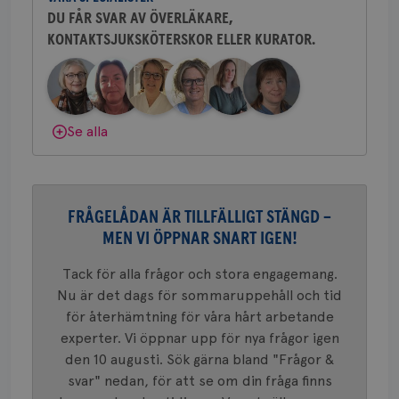
tjä
DU FÅR SVAR AV ÖVERLÄKARE,
ihå
bes
KONTAKTSJUKSKÖTERSKOR ELLER KURATOR.
Behöver du mer stöd? Som medlem i
nöd
Scr
Google
Bröstcancerförbundet får du både
fun
Privacy Policy
gemenskap och goda råd.
Bli medlem
Dölj svar
Se alla
Namn
Leverantör
/
Domän
Utgång
Beskriv
c_rid
.brostcancerforbundet.se
1 dag
Denna c
Namn
Leverantör
/
Domän
Utgån
att mäta
FRÅGELÅDAN ÄR TILLFÄLLIGT STÄNGD –
postutsk
YSC
Sessi
Google LLC
om mott
.youtube.com
MEN VI ÖPPNAR SNART IGEN!
länkar i
konverte
webbpla
Tack för alla frågor och stora engagemang.
VISITOR_PRIVACY_METADATA
5
YouTube
_gat_UA-1577937-
.brostcancerforbundet.se
1
Detta är
Nu är det dags för sommaruppehåll och tid
månad
.youtube.com
37
minut
cookie s
4 veck
för återhämtning för våra hårt arbetande
Google A
mönster
experter. Vi öppnar upp för nya frågor igen
innehåll
identite
den 10 augusti. Sök gärna bland "Frågor &
eller we
svar" nedan, för att se om din fråga finns
sig till.
_gat-ka