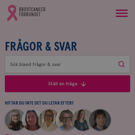
startsida
Gå
till
Bröstcancerförbundets
startsida
FRÅGOR & SVAR
Sök
Sök
bland
frågor
Ställ en fråga
&
svar
HITTAR DU INTE DET DU LETAR EFTER?
|
|
|
|
|
|
Aina
Anne
Fredrika
Jeanette
Maria
Yvette
Johnsson
Andersson
Killander
Bäcklund
Edegran
Andersson