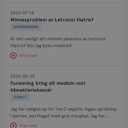
Minnesproblem
av
2026-07-14
Letrozol
Minnesproblem av Letrozol Viatris?
Viatris?
BIVERKNINGAR
Är det vanligt att minnet påverkas av Letrozol
Viatris? Bör jag byta medicin?
Visa svar
Fundering
kring
SVAR:
2026-06-25
alt
Fundering kring alt medicin mot
Hej. Oavsett vilken hormonsänkande behandling
medicin
klimakteriebesvär
(men även cytostatika) man får så kan en del
mot
ÖVRIGT
uppleva negativ påverkan på minnet. Prata din
klimakteriebesvär
läkare och hör om ni kanske kan byta till annat
Jag har nyligen op för Her2 negativ. Ingen spridning
märke eller annan aromatashämmare. Det kan ofta
i lymfan, borttaget med god marginal. Jag har
vara bra att ha en paus först, för att se att
genomgått en 5 dagars strålning och är färdig
besvären blir bättre, men bäst är att prata med
Visa svar