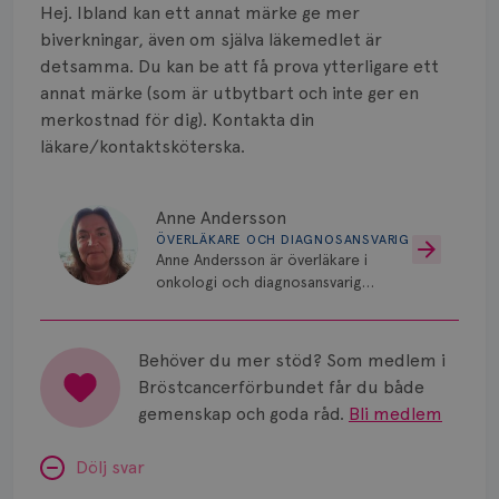
Smärta
Hej. Ibland kan ett annat märke ge mer
biverkningar, även om själva läkemedlet är
Prognos
detsamma. Du kan be att få prova ytterligare ett
annat märke (som är utbytbart och inte ger en
Risker
merkostnad för dig). Kontakta din
läkare/kontaktsköterska.
Spridd bröstcancer
Strålning
Anne Andersson
ÖVERLÄKARE OCH DIAGNOSANSVARIG
Vätska
Anne Andersson är överläkare i
onkologi och diagnosansvarig
för bröstcancer vid Norrlands
Universitetssjukhus i Umeå.
Behöver du mer stöd? Som medlem i
Bröstcancerförbundet får du både
gemenskap och goda råd.
Bli medlem
Dölj svar