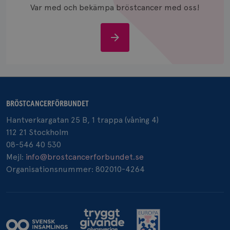
och spår
Var med och bekämpa bröstcancer med oss!
IDE
1 år
Google LLC
.doubleclick.net
Stöd
oss
BRÖSTCANCERFÖRBUNDET
_gcl_au
3
Google LLC
månad
.brostcancerforbundet.se
Hantverkargatan 25 B, 1 trappa (våning 4)
112 21 Stockholm
08-546 40 530
Mejl:
info@brostcancerforbundet.se
Organisationsnummer: 802010-4264
_pin_unauth
1 år
Pinterest Inc.
.brostcancerforbundet.se