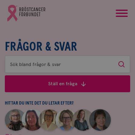
startsida
Gå
till
Bröstcancerförbundets
startsida
FRÅGOR & SVAR
Sök
Sök
bland
frågor
Ställ en fråga
&
svar
HITTAR DU INTE DET DU LETAR EFTER?
|
|
|
|
|
|
Aina
Anne
Fredrika
Jeanette
Maria
Yvette
Johnsson
Andersson
Killander
Bäcklund
Edegran
Andersson