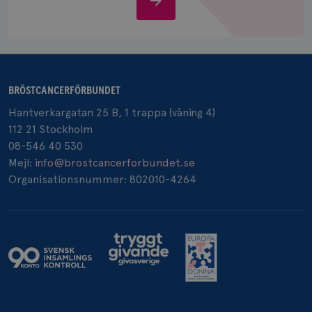
IDE
1 år
Google LLC
.doubleclick.net
oss
BRÖSTCANCERFÖRBUNDET
Hantverkargatan 25 B, 1 trappa (våning 4)
_gcl_au
3
Google LLC
112 21 Stockholm
månad
.brostcancerforbundet.se
08-546 40 530
Mejl:
info@brostcancerforbundet.se
Organisationsnummer: 802010-4264
_pin_unauth
1 år
Pinterest Inc.
.brostcancerforbundet.se