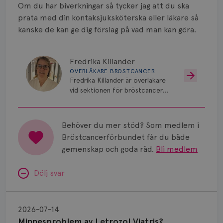
Smärta
Om du har biverkningar så tycker jag att du ska
prata med din kontaksjuksköterska eller läkare så
Prognos
kanske de kan ge dig förslag på vad man kan göra.
Risker
Fredrika Killander
Spridd bröstcancer
ÖVERLÄKARE BRÖSTCANCER
Fredrika Killander är överläkare
Strålning
vid sektionen för bröstcancer
vid Skånes Universitetssjukhus i
Vätska
Malmö/Lund.
Behöver du mer stöd? Som medlem i
Bröstcancerförbundet får du både
gemenskap och goda råd.
Bli medlem
Dölj svar
Minnesproblem
av
2026-07-14
Letrozol
Minnesproblem av Letrozol Viatris?