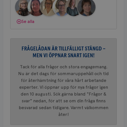
bes
nöd
gemenskap och goda råd.
Bli medlem
Scr
Google
fun
Privacy Policy
Dölj svar
Se alla
Namn
Leverantör
/
Domän
Utgång
Beskriv
FRÅGELÅDAN ÄR TILLFÄLLIGT STÄNGD –
c_rid
.brostcancerforbundet.se
1 dag
Denna c
Namn
Leverantör
/
Domän
Utgån
att mäta
MEN VI ÖPPNAR SNART IGEN!
postutsk
YSC
Sessi
Google LLC
om mott
.youtube.com
Tack för alla frågor och stora engagemang.
länkar i
konverte
Nu är det dags för sommaruppehåll och tid
webbpla
för återhämtning för våra hårt arbetande
VISITOR_PRIVACY_METADATA
5
YouTube
_gat_UA-1577937-
.brostcancerforbundet.se
1
Detta är
månad
.youtube.com
experter. Vi öppnar upp för nya frågor igen
37
minut
cookie s
4 veck
Google A
den 10 augusti. Sök gärna bland "Frågor &
mönster
innehåll
svar" nedan, för att se om din fråga finns
identite
eller we
besvarad sedan tidigare. Varmt välkommen
sig till.
åter!
_gat-ka
att beg
som regi
webbpla