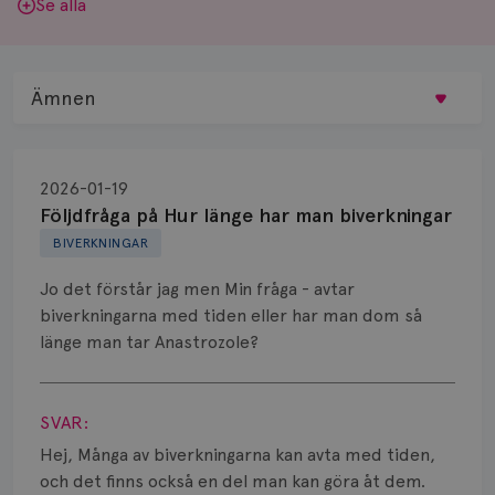
Se alla
Ämnen
Behandling
2026-01-19
Biopsi
Följdfråga på Hur länge har man biverkningar
BIVERKNINGAR
Biverkningar
Jo det förstår jag men Min fråga - avtar
Bröstvårta
biverkningarna med tiden eller har man dom så
länge man tar Anastrozole?
Knöl
Visa svar
Läkemedel
SVAR:
Typ av bröstcancer
Hej, Många av biverkningarna kan avta med tiden,
och det finns också en del man kan göra åt dem.