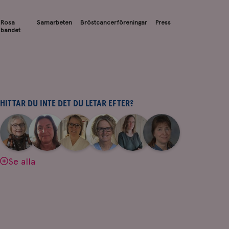
Rosa
Samarbeten
Bröstcancerföreningar
Press
bandet
HITTAR DU INTE DET DU LETAR EFTER?
|
|
|
|
|
|
Aina
Anne
Fredrika
Jeanette
Maria
Yvette
Johnsson
Andersson
Killander
Bäcklund
Edegran
Andersson
Se alla