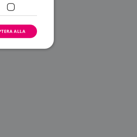
PTERA ALLA
bbplatsen kan inte
ändare.
n är utformad för
av
m-tjänsten för att
 cookie. Det är
banner fungerar