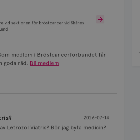
are vid sektionen för bröstcancer vid Skånes
Lund.
Som medlem i Bröstcancerförbundet får
 goda råd.
Bli medlem
ris?
2026-07-14
Är det vanligt att minnet påverkas av Letrozol Viatris? Bör jag byta medicin?