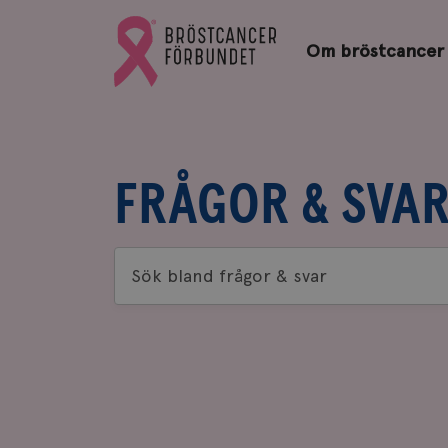
Bröstcancerförbundets
Gå
startsida
Om bröstcancer
till
Bröstcancerförbundets
startsida
FRÅGOR & SVA
Sök
bland
frågor
&
svar