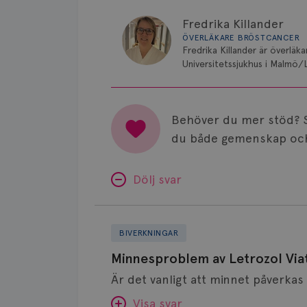
Fredrika Killander
ÖVERLÄKARE BRÖSTCANCER
Fredrika Killander är överläk
Universitetssjukhus i Malmö/
Behöver du mer stöd? 
du både gemenskap och
Dölj svar
Minnesproblem
av
BIVERKNINGAR
Letrozol
Minnesproblem av Letrozol Viat
Viatris?
Visa svar