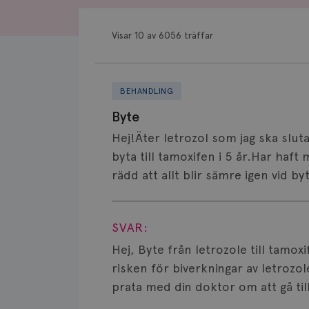
Visar 10 av 6056 träffar
BEHANDLING
Byte
Hej!Äter letrozol som jag ska sluta
byta till tamoxifen i 5 år.Har haft
rädd att allt blir sämre igen vid b
Visa svar
SVAR:
Hej, Byte från letrozole till tamox
risken för biverkningar av letrozo
prata med din doktor om att gå till