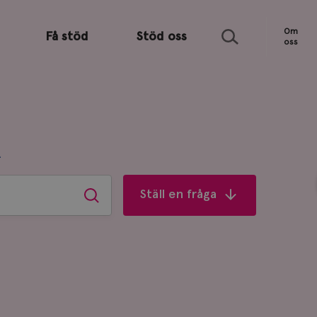
Sök
Om
Få stöd
Stöd oss
oss
R
Ställ en fråga
Sök