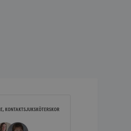
lick och utför
ren använder
am som
n han besökte
lick och utför
ren använder
am som
n han besökte
ifierar och känner
tad reklam.
RE, KONTAKTSJUKSKÖTERSKOR