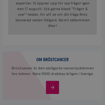
eller we
experter. Vi öppnar upp för nya frågor igen
sig till.
_gat-ka
den 17 augusti. Sök gärna bland "Frågor &
att beg
svar" nedan, för att se om din fråga finns
som regi
webbpla
besvarad sedan tidigare. Varmt välkommen
trafikvo
åter!
_ga
1 år 1
Detta c
Google LLC
månad
associe
.brostcancerforbundet.se
__Secure-ROLLOUT_TOKEN
.youtube.com
5
Universal
månad
en vikti
4 veck
Googles
analystj
VISITOR_INFO1_LIVE
5
Google LLC
används 
månad
.youtube.com
unika a
4 veck
Om
tilldela
generer
bröstcancer
OM BRÖSTCANCER
klientid
i varje 
webbpla
Bröstcancer är den vanligaste cancersjukdomen
att berä
hos kvinnor. Nära 9000 drabbas årligen i Sverige.
session
för
webbpla
Om
_ga_W8VXKBRK9Y
.brostcancerforbundet.se
1 år 1
Denna c
månad
Google A
ar_debug
.pinterest.com
1 år
bröstcancer
bevara s
_gid
1 dag
Denna co
Google LLC
Google A
.brostcancerforbundet.se