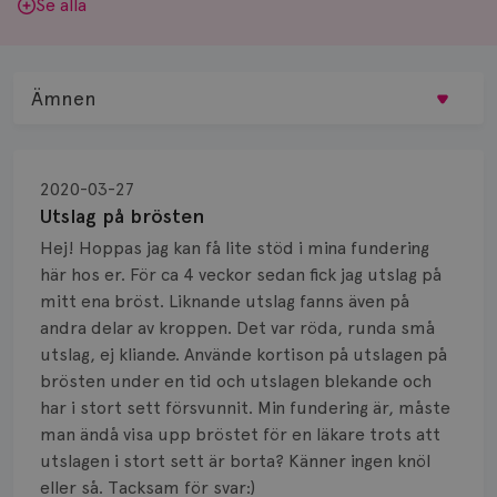
Se alla
Ämnen
Behandling
2020-03-27
Biopsi
Utslag på brösten
Hej! Hoppas jag kan få lite stöd i mina fundering
Biverkningar
här hos er. För ca 4 veckor sedan fick jag utslag på
mitt ena bröst. Liknande utslag fanns även på
Bröstvårta
andra delar av kroppen. Det var röda, runda små
Knöl
utslag, ej kliande. Använde kortison på utslagen på
brösten under en tid och utslagen blekande och
Läkemedel
har i stort sett försvunnit. Min fundering är, måste
man ändå visa upp bröstet för en läkare trots att
Typ av bröstcancer
utslagen i stort sett är borta? Känner ingen knöl
eller så. Tacksam för svar:)