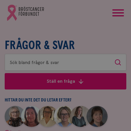
startsida
Gå
till
Bröstcancerförbundets
startsida
FRÅGOR & SVAR
Sök
Sök
bland
frågor
Ställ en fråga
&
svar
HITTAR DU INTE DET DU LETAR EFTER?
|
|
|
|
|
|
Aina
Anne
Fredrika
Jeanette
Maria
Yvette
Johnsson
Andersson
Killander
Bäcklund
Edegran
Andersson