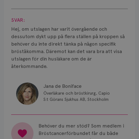
Smärta
Visa svar
Prognos
SVAR:
Risker
Hej, om utslagen har varit övergående och
dessutom dykt upp på flera ställen på kroppen så
Spridd bröstcancer
behöver du inte direkt tänka på någon specifik
bröståkomma. Däremot kan det vara bra att visa
Strålning
utslagen för din husläkare om de är
återkommande.
Vätska
Jana de Boniface
Överläkare och bröstkirurg, Capio
S:t Görans Sjukhus AB, Stockholm
Behöver du mer stöd? Som medlem i
Bröstcancerförbundet får du både