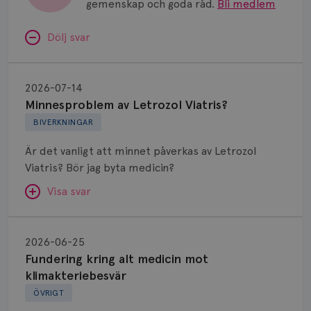
gemenskap och goda råd.
Bli medlem
Dölj svar
Minnesproblem
av
2026-07-14
Letrozol
Minnesproblem av Letrozol Viatris?
Viatris?
BIVERKNINGAR
Är det vanligt att minnet påverkas av Letrozol
Viatris? Bör jag byta medicin?
Visa svar
Fundering
kring
SVAR:
2026-06-25
alt
Fundering kring alt medicin mot
Hej. Oavsett vilken hormonsänkande behandling
medicin
klimakteriebesvär
(men även cytostatika) man får så kan en del
mot
ÖVRIGT
uppleva negativ påverkan på minnet. Prata din
klimakteriebesvär