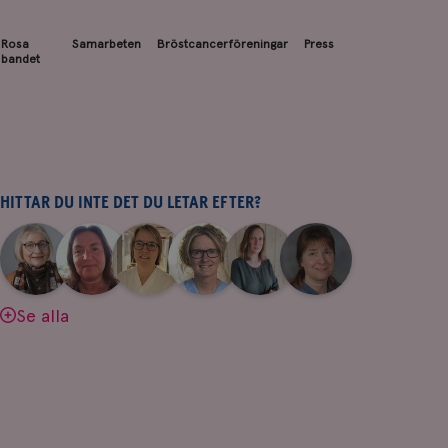
Rosa
Samarbeten
Bröstcancerföreningar
Press
bandet
HITTAR DU INTE DET DU LETAR EFTER?
|
|
|
|
|
|
Aina
Anne
Fredrika
Jeanette
Maria
Yvette
Johnsson
Andersson
Killander
Bäcklund
Edegran
Andersson
Se alla