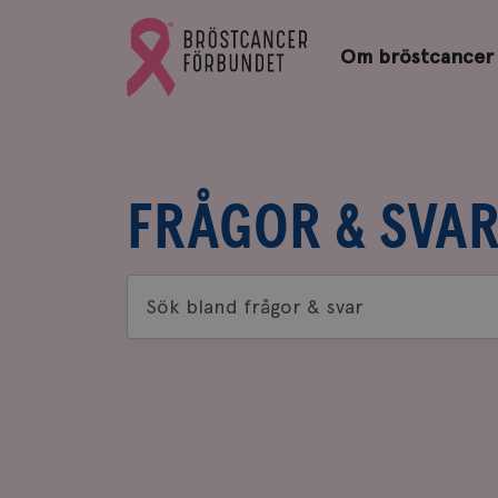
Bröstcancerförbundets
Gå
startsida
Om bröstcancer
till
Bröstcancerförbundets
startsida
FRÅGOR & SVA
Sök
bland
frågor
&
svar