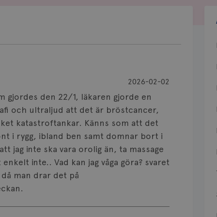
2026-02-02
om gjordes den 22/1, läkaren gjorde en
 och ultraljud att det är bröstcancer,
cket katastroftankar. Känns som att det
r ont i rygg, ibland ben samt domnar bort i
t jag inte ska vara orolig än, ta massage
enkelt inte.. Vad kan jag våga göra? svaret
 då man drar det på
eckan.