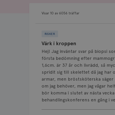
Visar 10 av 6056 träffar
RISKER
Värk i kroppen
Hej! Jag inväntar svar på biopsi s
första bedömning efter mammografi
1,6cm. är 37 år och livrädd, så my
spridit sig till skelettet då jag ha
armar, men bröstsköterska säger at
om jag behöver, men jag vågar helt 
bör komma i slutet av nästa vecka
behandlingskonferens en gång i v
Visa svar