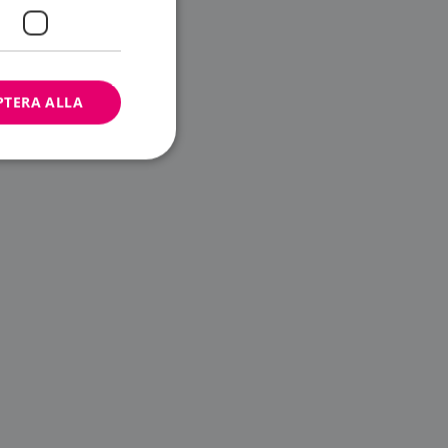
PTERA ALLA
bbplatsen kan inte
ändare.
n är utformad för
av
m-tjänsten för att
 cookie. Det är
banner fungerar