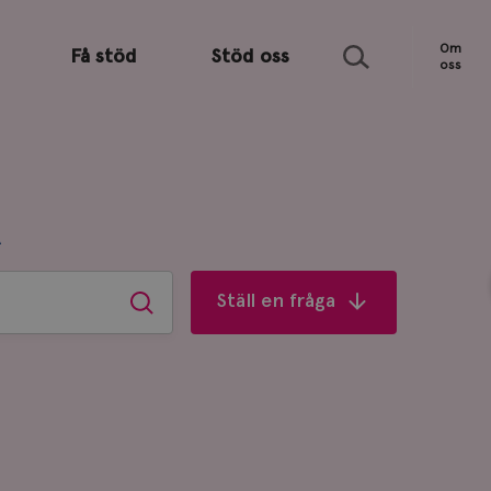
Sök
Om
Få stöd
Stöd oss
oss
R
Ställ en fråga
Sök