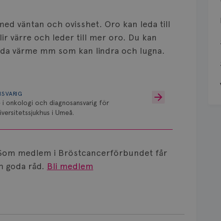
 med väntan och ovisshet. Oro kan leda till
ir värre och leder till mer oro. Du kan
ända värme mm som kan lindra och lugna.
NSVARIG
 i onkologi och diagnosansvarig för
versitetssjukhus i Umeå.
Som medlem i Bröstcancerförbundet får
 goda råd.
Bli medlem