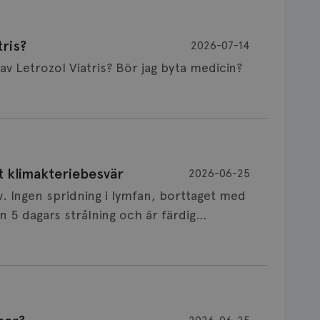
ris?
2026-07-14
Är det vanligt att minnet påverkas av Letrozol Viatris? Bör jag byta medicin?
de behandling (men även cytostatika) man
t klimakteriebesvär
2026-06-25
påverkan på minnet. Prata din läkare och
v. Ingen spridning i lymfan, borttaget med
nnat märke eller annan aromatashämmare.
 5 dagars strålning och är färdig
s först, för att se att besvären blir
 sin vårdgivare som har all information om
allningar, nedstämdhet, humörskiftnigar.
v till östrogenet mot
älp mot klimakteriebesvär, hur bra den