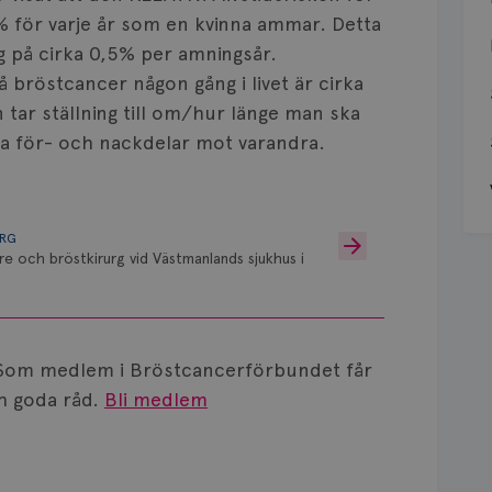
 för varje år som en kvinna ammar. Detta
 på cirka 0,5% per amningsår.
å bröstcancer någon gång i livet är cirka
n tar ställning till om/hur länge man ska
a för- och nackdelar mot varandra.
URG
re och bröstkirurg vid Västmanlands sjukhus i
Som medlem i Bröstcancerförbundet får
 goda råd.
Bli medlem