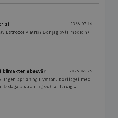
ris?
2026-07-14
Är det vanligt att minnet påverkas av Letrozol Viatris? Bör jag byta medicin?
de behandling (men även cytostatika) man
t klimakteriebesvär
2026-06-25
påverkan på minnet. Prata din läkare och
v. Ingen spridning i lymfan, borttaget med
nnat märke eller annan aromatashämmare.
 5 dagars strålning och är färdig
s först, för att se att besvären blir
 sin vårdgivare som har all information om
allningar, nedstämdhet, humörskiftnigar.
v till östrogenet mot