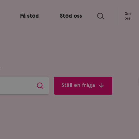
Sök
Om
Få stöd
Stöd oss
oss
R
Ställ en fråga
Sök