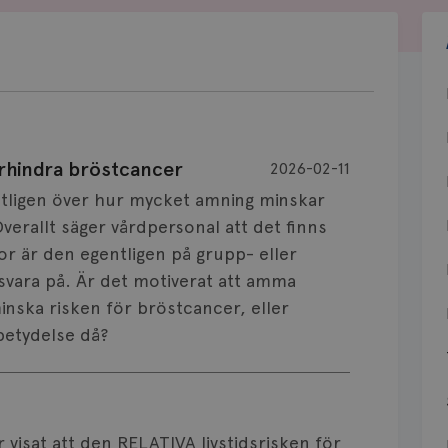
örhindra bröstcancer
2026-02-11
entligen över hur mycket amning minskar
verallt säger vårdpersonal att det finns
r är den egentligen på grupp- eller
t svara på. Är det motiverat att amma
inska risken för bröstcancer, eller
betydelse då?
 visat att den RELATIVA livstidsrisken för