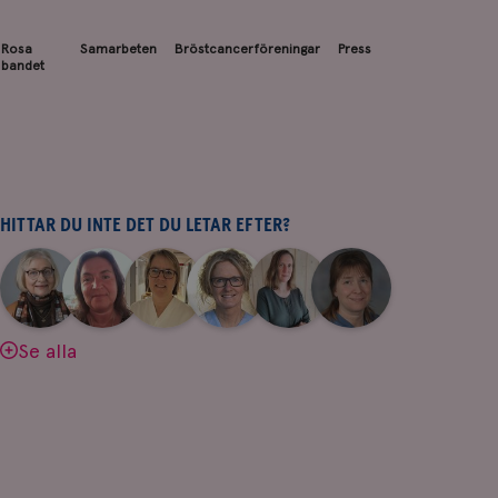
Rosa
Samarbeten
Bröstcancerföreningar
Press
bandet
HITTAR DU INTE DET DU LETAR EFTER?
|
|
|
|
|
|
Aina
Anne
Fredrika
Jeanette
Maria
Yvette
Johnsson
Andersson
Killander
Bäcklund
Edegran
Andersson
Se alla