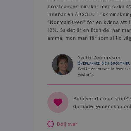
bröstcancer minskar med cirka 4%
innebär en ABSOLUT riskminskning
"Normalrisken" för en kvinna att f
12%. Så det är en liten del när ma
amma, men man får som alltid väg
Yvette Andersson
ÖVERLÄKARE OCH BRÖSTKIR
Yvette Andersson är överläka
Västerås.
Behöver du mer stöd? 
du både gemenskap och
Dölj svar