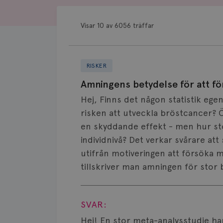
Visar 10 av 6056 träffar
RISKER
Amningens betydelse för att f
Hej, Finns det någon statistik eg
risken att utveckla bröstcancer? Ö
en skyddande effekt - men hur sto
individnivå? Det verkar svårare at
utifrån motiveringen att försöka m
tillskriver man amningen för stor 
Visa svar
SVAR:
Hej! En stor meta-analysstudie har