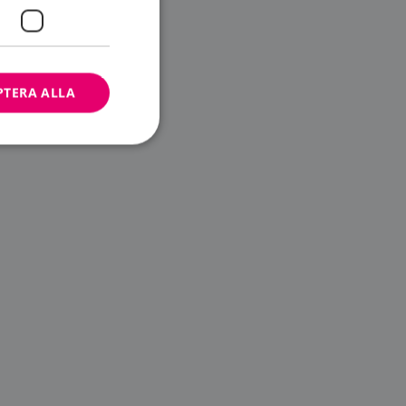
PTERA ALLA
bbplatsen kan inte
ändare.
n är utformad för
av
m-tjänsten för att
 cookie. Det är
banner fungerar