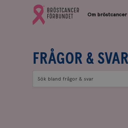
Bröstcancerförbundets
Gå
startsida
Om bröstcancer
till
Bröstcancerförbundets
startsida
FRÅGOR & SVA
Sök
bland
frågor
&
svar