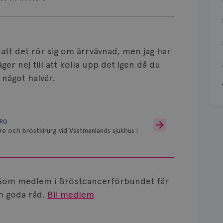
att det rör sig om ärrvävnad, men jag har
äger nej till att kolla upp det igen då du
något halvår.
URG
re och bröstkirurg vid Västmanlands sjukhus i
Som medlem i Bröstcancerförbundet får
 goda råd.
Bli medlem