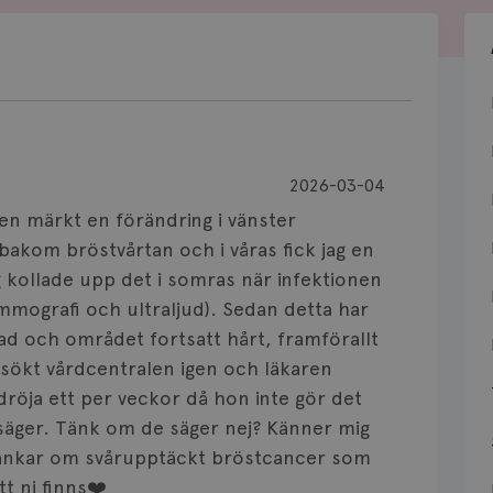
2026-03-04
en märkt en förändring i vänster
 bakom bröstvårtan och i våras fick jag en
 kollade upp det i somras när infektionen
mmografi och ultraljud). Sedan detta har
tad och området fortsatt hårt, framförallt
ökt vårdcentralen igen och läkaren
 dröja ett per veckor då hon inte gör det
de säger. Tänk om de säger nej? Känner mig
tankar om svårupptäckt bröstcancer som
tt ni finns❤️