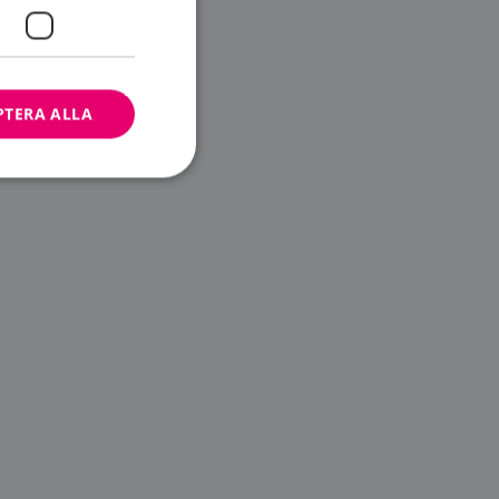
PTERA ALLA
bbplatsen kan inte
ändare.
n är utformad för
av
m-tjänsten för att
 cookie. Det är
banner fungerar