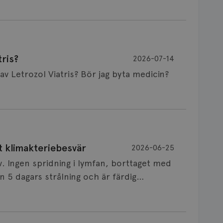
ris?
2026-07-14
Är det vanligt att minnet påverkas av Letrozol Viatris? Bör jag byta medicin?
de behandling (men även cytostatika) man
t klimakteriebesvär
2026-06-25
påverkan på minnet. Prata din läkare och
v. Ingen spridning i lymfan, borttaget med
nnat märke eller annan aromatashämmare.
 5 dagars strålning och är färdig
s först, för att se att besvären blir
 sin vårdgivare som har all information om
allningar, nedstämdhet, humörskiftnigar.
v till östrogenet mot