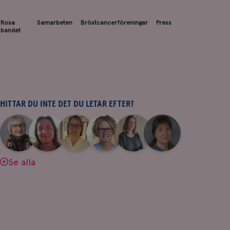
Rosa
Samarbeten
Bröstcancerföreningar
Press
bandet
HITTAR DU INTE DET DU LETAR EFTER?
|
|
|
|
|
|
Aina
Anne
Fredrika
Jeanette
Maria
Yvette
Johnsson
Andersson
Killander
Bäcklund
Edegran
Andersson
Se alla