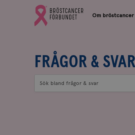
Bröstcancerförbundets
Gå
startsida
Om bröstcancer
till
Bröstcancerförbundets
startsida
FRÅGOR & SVA
Sök
bland
frågor
&
svar