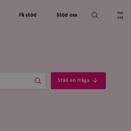
Sök
Om
Få stöd
Stöd oss
oss
R
Ställ en fråga
Sök