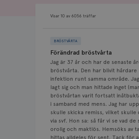
Visar 10 av 6056 träffar
BRÖSTVÅRTA
Förändrad bröstvårta
Jag är 37 år och har de senaste år
bröstvårta. Den har blivit hårdare
infektion runt samma område. Jag
lagt sig och man hittade inget (ma
bröstvårtan varit fortsatt inåtbuk
i samband med mens. Jag har upps
skulle skicka remiss, vilket skulle
via svf. Hon sa: så får vi se vad 
orolig och maktlös. Hemsöks av 
hittas alldeles för sent. Tack för a