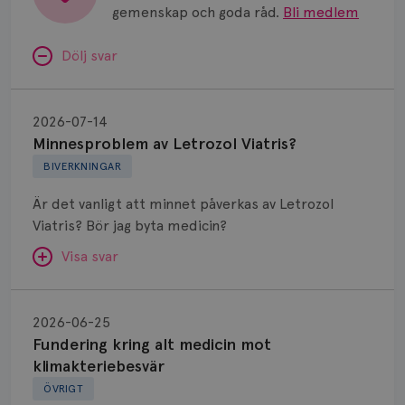
gemenskap och goda råd.
Bli medlem
Dölj svar
Minnesproblem
av
2026-07-14
Letrozol
Minnesproblem av Letrozol Viatris?
Viatris?
BIVERKNINGAR
Är det vanligt att minnet påverkas av Letrozol
Viatris? Bör jag byta medicin?
Visa svar
Fundering
kring
SVAR:
2026-06-25
alt
Fundering kring alt medicin mot
Hej. Oavsett vilken hormonsänkande behandling
medicin
klimakteriebesvär
(men även cytostatika) man får så kan en del
mot
ÖVRIGT
uppleva negativ påverkan på minnet. Prata din