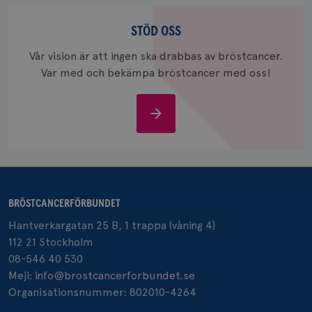
Stöd
_gcl_au
3
Google LLC
oss
STÖD OSS
månad
.brostcancerforbundet.se
Vår vision är att ingen ska drabbas av bröstcancer.
Var med och bekämpa bröstcancer med oss!
Stöd
oss
_pin_unauth
1 år
Pinterest Inc.
.brostcancerforbundet.se
BRÖSTCANCERFÖRBUNDET
Hantverkargatan 25 B, 1 trappa (våning 4)
112 21 Stockholm
08-546 40 530
Mejl:
info@brostcancerforbundet.se
Organisationsnummer: 802010-4264