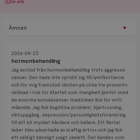
Se alla
Ämnen
Behandling
2026-04-23
Biopsi
hormonbehandling
Jag avstod från hormonbehandling trots aggressiv
Biverkningar
cancer. Den hade inte spridit sig till lymfkörtlarna
och för mig framstod vinsten på cirka tre procents
Bröstvårta
skillnad i risk för återfall som marginell jämför med
Knöl
de enorma konsekvenser medicinen fick för mitt
mående. Jag fick kognitiva problem, hjärtrusning,
Läkemedel
viktuppgång, depression/personlighetsförändring
till att bli mycket hårdare och kallare. Ett flertal
Typ av bröstcancer
leder blev påverkade av kraftig artros och jag fick
ett väldigt känsligt svagt skelett. Det kändes som