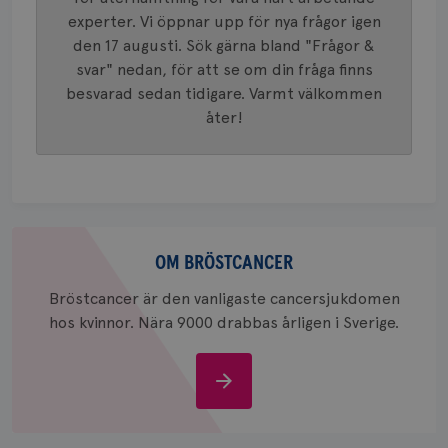
4 veck
tilldela
experter. Vi öppnar upp för nya frågor igen
generer
klientid
den 17 augusti. Sök gärna bland "Frågor &
i varje 
webbpla
svar" nedan, för att se om din fråga finns
att berä
besvarad sedan tidigare. Varmt välkommen
session
för
åter!
webbpla
_ga_W8VXKBRK9Y
.brostcancerforbundet.se
1 år 1
Denna c
månad
Google A
ar_debug
.pinterest.com
1 år
bevara s
_gid
1 dag
Denna co
Google LLC
Google A
.brostcancerforbundet.se
Om
och uppd
värde fö
bröstcancer
OM BRÖSTCANCER
och anvä
och spår
Bröstcancer är den vanligaste cancersjukdomen
IDE
1 år
Google LLC
hos kvinnor. Nära 9000 drabbas årligen i Sverige.
.doubleclick.net
Om
bröstcancer