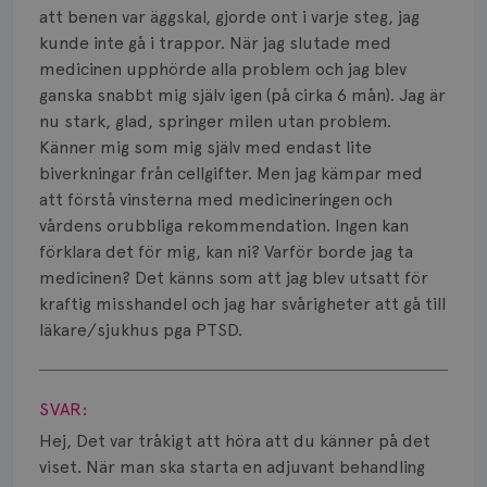
Smärta
att benen var äggskal, gjorde ont i varje steg, jag
kunde inte gå i trappor. När jag slutade med
Prognos
medicinen upphörde alla problem och jag blev
ganska snabbt mig själv igen (på cirka 6 mån). Jag är
Risker
nu stark, glad, springer milen utan problem.
Spridd bröstcancer
Känner mig som mig själv med endast lite
biverkningar från cellgifter. Men jag kämpar med
Strålning
att förstå vinsterna med medicineringen och
vårdens orubbliga rekommendation. Ingen kan
Vätska
förklara det för mig, kan ni? Varför borde jag ta
medicinen? Det känns som att jag blev utsatt för
kraftig misshandel och jag har svårigheter att gå till
läkare/sjukhus pga PTSD.
Visa svar
SVAR:
Hej, Det var tråkigt att höra att du känner på det
viset. När man ska starta en adjuvant behandling