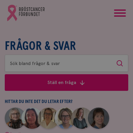
startsida
Gå
till
Bröstcancerförbundets
startsida
FRÅGOR & SVAR
Sök
Sök
bland
frågor
Ställ en fråga
&
svar
HITTAR DU INTE DET DU LETAR EFTER?
|
|
|
|
|
|
Aina
Anne
Fredrika
Jeanette
Maria
Yvette
Johnsson
Andersson
Killander
Bäcklund
Edegran
Andersson