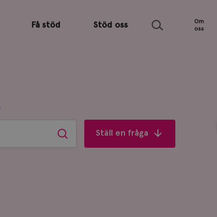
Sök
Om
Få stöd
Stöd oss
oss
R
Ställ en fråga
Sök