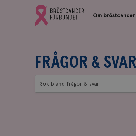
Bröstcancerförbundets
Gå
startsida
Om bröstcancer
till
Bröstcancerförbundets
startsida
FRÅGOR & SVA
Sök
bland
frågor
&
svar