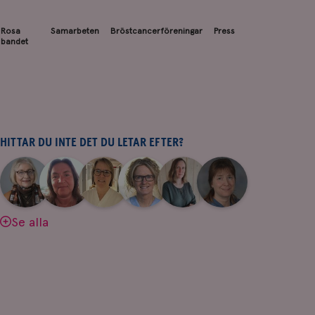
Rosa
Samarbeten
Bröstcancerföreningar
Press
bandet
HITTAR DU INTE DET DU LETAR EFTER?
|
|
|
|
|
|
Aina
Anne
Fredrika
Jeanette
Maria
Yvette
Johnsson
Andersson
Killander
Bäcklund
Edegran
Andersson
Se alla