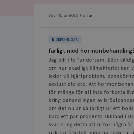
Visar 10 av 6056 träffar
BIVERKNINGAR
farligt med hormonbehandling
Jag blir lite fundersam. Eller väl
om hur skadligt klimakteriet kan 
leder till hjärtproblem, benskörh
sexlust etc etc. Att hormonbehan
för många för att inte förkorta liv
kring behandlingen av bröstcancerp
om det nu är så farligt ur ett holi
bara ett par procents skillnad i ris
svar kring detta att ni för några 
risk för återfall, men nu säger ni 