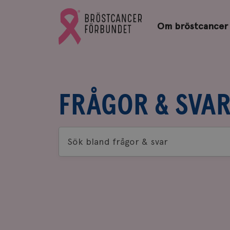
Bröstcancerförbundets
Gå
startsida
Om bröstcancer
till
Bröstcancerförbundets
startsida
FRÅGOR & SVA
Sök
bland
frågor
&
svar