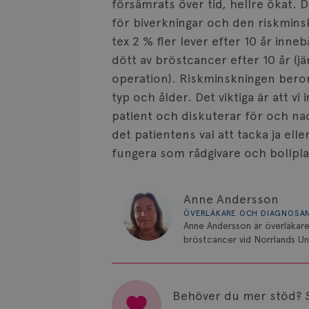
försämrats över tid, hellre ökat. D
för biverkningar och den riskmins
tex 2 % fler lever efter 10 år inneb
dött av bröstcancer efter 10 år (
operation). Riskminskningen beror
typ och ålder. Det viktiga är att v
patient och diskuterar för och na
det patientens val att tacka ja ell
fungera som rådgivare och bollpla
Anne Andersson
ÖVERLÄKARE OCH DIAGNOSA
Anne Andersson är överläkare
bröstcancer vid Norrlands Uni
Behöver du mer stöd? 