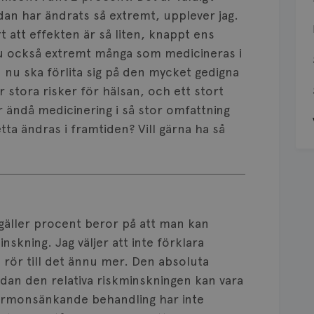
idan har ändrats så extremt, upplever jag.
t att effekten är så liten, knappt ens
et ju också extremt många som medicineras i
u ska förlita sig på den mycket gedigna
r stora risker för hälsan, och ett stort
r ändå medicinering i så stor omfattning
ta ändras i framtiden? Vill gärna ha så
t gäller procent beror på att man kan
nskning. Jag väljer att inte förklara
 rör till det ännu mer. Den absoluta
edan den relativa riskminskningen kan vara
rmonsänkande behandling har inte