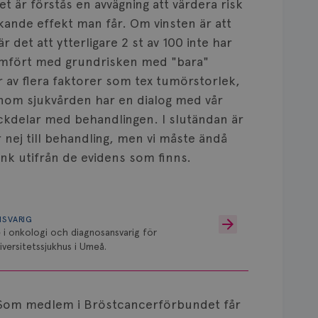
et är förstås en avvägning att värdera risk
kande effekt man får. Om vinsten är att
är det att ytterligare 2 st av 100 inte har
jämfört med grundrisken med "bara"
 av flera faktorer som tex tumörstorlek,
i inom sjukvården har en dialog med vår
ckdelar med behandlingen. I slutändan är
er nej till behandling, men vi måste ändå
nk utifrån de evidens som finns.
NSVARIG
 i onkologi och diagnosansvarig för
versitetssjukhus i Umeå.
Som medlem i Bröstcancerförbundet får