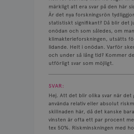
märkligt att era svar på den här s
Är det nya forskningsrön tydliggjor
statistiskt signifikant? Då blir d
onödan och som således, om man n
klimakterieforskningen, utsätts fö
lidande. Helt i onödan. Varför ske
och under så lång tid? Kommer det
utförligt svar som möjligt.
Visa svar
SVAR:
Hej. Att det blir olika svar när de
använda relativ eller absolut riskmi
skillnaden här, då det kanske bara
vinsten är ofta ett par procent m
tex 50%. Riskminskningen med ho