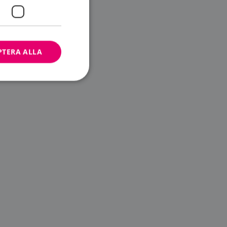
PTERA ALLA
bbplatsen kan inte
ändare.
n är utformad för
av
m-tjänsten för att
 cookie. Det är
banner fungerar