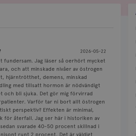
?
2026-05-22
digt fundersam. Jag läser så oerhört mycket
vara, och att minskade nivåer av östrogen
et, hjärntrötthet, demens, minskad
dling med tillsatt hormon är nödvändigt
et och bli sjuka. Det gör mig förvirrad
atienter. Varför tar ni bort allt östrogen
stiskt perspektiv? Effekten är minimal,
k för återfall. Jag ser här i historiken av
år sedan svarade 40-50 procent skillnad i
unisont runt 2 procent. Det är väldigt