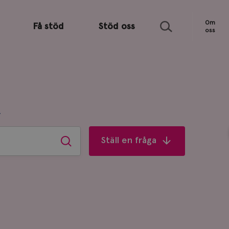
Sök
Om
Få stöd
Stöd oss
oss
R
Ställ en fråga
Sök