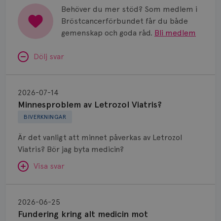
Behöver du mer stöd? Som medlem i
Bröstcancerförbundet får du både
gemenskap och goda råd.
Bli medlem
Dölj svar
Minnesproblem
av
2026-07-14
Letrozol
Minnesproblem av Letrozol Viatris?
Viatris?
BIVERKNINGAR
Är det vanligt att minnet påverkas av Letrozol
Viatris? Bör jag byta medicin?
Visa svar
Fundering
kring
SVAR:
2026-06-25
alt
Fundering kring alt medicin mot
Hej. Oavsett vilken hormonsänkande behandling