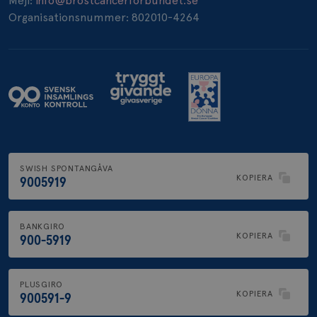
Mejl:
info@brostcancerforbundet.se
Organisationsnummer: 802010-4264
SWISH SPONTANGÅVA
KOPIERA
9005919
BANKGIRO
KOPIERA
900-5919
PLUSGIRO
KOPIERA
900591-9