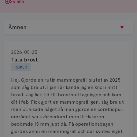
Se alla
Ämnen
Behandling
2026-05-25
Biopsi
Täta bröst
RISKER
Biverkningar
Hej. Gjorde en rutin mammografi i slutet av 2025
Bröstvårta
som såg bra ut. I jan i år kände jag en knöl i mitt
bröst. Jag fick tid till bröstmottagningen och kom
Knöl
dit i feb. Fick gjort en mammografi igen, såg bra ut
men UL visade något så man gjorde en corebiopsi,
Läkemedel
området var svårbedömt men UL-läkaren
Typ av bröstcancer
bedömde 15 mm just då. På operationsdagen
gjordes ännu en mammografi och där syntes inget