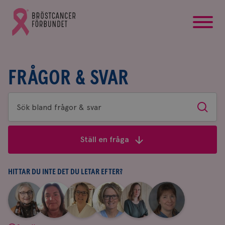
startsida
Gå
till
Bröstcancerförbundets
startsida
FRÅGOR & SVAR
Sök
Sök
bland
frågor
Ställ en fråga
&
svar
HITTAR DU INTE DET DU LETAR EFTER?
|
|
|
|
|
|
Aina
Anne
Fredrika
Jeanette
Maria
Yvette
Johnsson
Andersson
Killander
Bäcklund
Edegran
Andersson