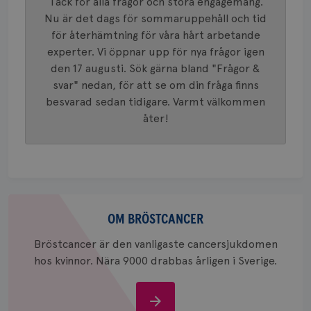
Tack för alla frågor och stora engagemang.
Google LLC
används 
månad
.youtube.com
unika a
Nu är det dags för sommaruppehåll och tid
4 veck
tilldela
för återhämtning för våra hårt arbetande
generer
klientid
experter. Vi öppnar upp för nya frågor igen
i varje 
webbpla
den 17 augusti. Sök gärna bland "Frågor &
att berä
svar" nedan, för att se om din fråga finns
session
för
besvarad sedan tidigare. Varmt välkommen
webbpla
åter!
_ga_W8VXKBRK9Y
.brostcancerforbundet.se
1 år 1
Denna c
månad
Google A
ar_debug
.pinterest.com
1 år
bevara s
_gid
1 dag
Denna co
Google LLC
Google A
.brostcancerforbundet.se
och uppd
värde fö
Om
och anvä
och spår
bröstcancer
OM BRÖSTCANCER
IDE
1 år
Google LLC
Bröstcancer är den vanligaste cancersjukdomen
.doubleclick.net
hos kvinnor. Nära 9000 drabbas årligen i Sverige.
Om