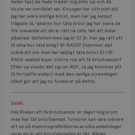
Smärta
heller fast de hade trådat mig inför op och då
visste var området var. Kirurgen har uttryckt att
Prognos
jag har svåra knöliga bröst, men när jag senast
frågade UL-läkaren hur täta bröst jag har svara de
Risker
lite svävande att de är rätt så täta. Vet att ålder
påverkar tätheten men jag är 52 år. Har jag rätt att
Spridd bröstcancer
få veta hur täta enligt BI-RADS? Stämmer det
också att om man har väldigt täta bröst (D i BI-
Strålning
RADS-skalan) löper större risk att få bröstcancer?
Vätska
Efter op visade det sig var ADP, så jag kommer att
få fortsätta endast med den vanliga screeningen
vilket gör att jag nu funderar på detta.
Visa svar
SVAR:
Hej Risken att få bröstcancer är något högre om
man har tät bröstvävnad. Tumörer kan vara svårare
att se på mammografibilderna av olika anledningar,
varav en är att bröstvävnaden är tät. Många