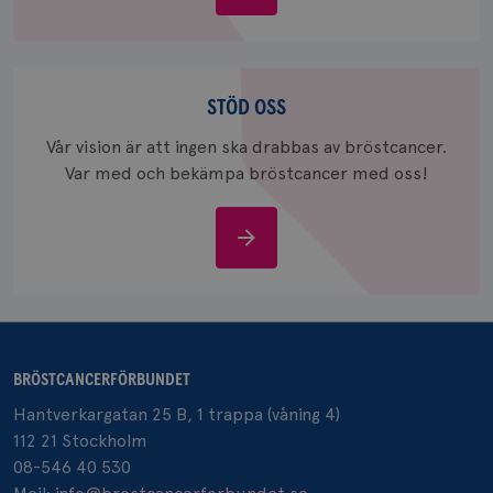
bröstcancer
_gcl_au
3
Google LLC
Stöd
månad
.brostcancerforbundet.se
oss
STÖD OSS
Vår vision är att ingen ska drabbas av bröstcancer.
Var med och bekämpa bröstcancer med oss!
Stöd
_pin_unauth
1 år
Pinterest Inc.
oss
.brostcancerforbundet.se
BRÖSTCANCERFÖRBUNDET
Hantverkargatan 25 B, 1 trappa (våning 4)
112 21 Stockholm
08-546 40 530