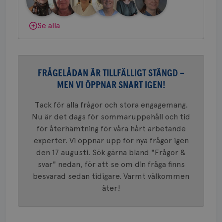
nöd
Scr
Google
fun
Privacy Policy
Dölj svar
Se alla
Namn
Leverantör
/
Domän
Utgång
Beskriv
FRÅGELÅDAN ÄR TILLFÄLLIGT STÄNGD –
c_rid
.brostcancerforbundet.se
1 dag
Denna c
MEN VI ÖPPNAR SNART IGEN!
Namn
Leverantör
/
Domän
Utgån
att mäta
postutsk
YSC
Sessi
Google LLC
om mott
Tack för alla frågor och stora engagemang.
.youtube.com
länkar i
Nu är det dags för sommaruppehåll och tid
konverte
webbpla
för återhämtning för våra hårt arbetande
VISITOR_PRIVACY_METADATA
5
YouTube
_gat_UA-1577937-
.brostcancerforbundet.se
1
Detta är
experter. Vi öppnar upp för nya frågor igen
månad
.youtube.com
37
minut
cookie s
4 veck
den 17 augusti. Sök gärna bland "Frågor &
Google A
mönster
svar" nedan, för att se om din fråga finns
innehåll
identite
besvarad sedan tidigare. Varmt välkommen
eller we
åter!
sig till.
_gat-ka
att beg
som regi
webbpla