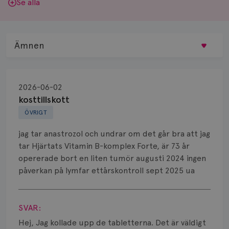
Se alla
Ämnen
Behandling
2026-06-02
Biopsi
kosttillskott
ÖVRIGT
Biverkningar
jag tar anastrozol och undrar om det går bra att jag
Bröstvårta
tar Hjärtats Vitamin B-komplex Forte, är 73 år
opererade bort en liten tumör augusti 2024 ingen
Knöl
påverkan på lymfar ettårskontroll sept 2025 ua
Läkemedel
Visa svar
Typ av bröstcancer
SVAR:
Hej, Jag kollade upp de tabletterna. Det är väldigt