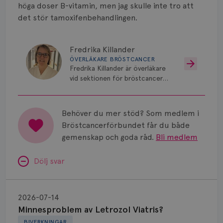
Smärta
höga doser B-vitamin, men jag skulle inte tro att
det stör tamoxifenbehandlingen.
Prognos
Risker
Fredrika Killander
ÖVERLÄKARE BRÖSTCANCER
Spridd bröstcancer
Fredrika Killander är överläkare
vid sektionen för bröstcancer
Strålning
vid Skånes Universitetssjukhus i
Malmö/Lund.
Vätska
Behöver du mer stöd? Som medlem i
Bröstcancerförbundet får du både
gemenskap och goda råd.
Bli medlem
Dölj svar
Minnesproblem
av
2026-07-14
Letrozol
Minnesproblem av Letrozol Viatris?
Viatris?
BIVERKNINGAR