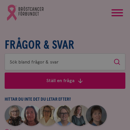
startsida
Gå
till
Bröstcancerförbundets
startsida
FRÅGOR & SVAR
Sök
Sök
bland
frågor
Ställ en fråga
&
svar
HITTAR DU INTE DET DU LETAR EFTER?
|
|
|
|
|
|
Aina
Anne
Fredrika
Jeanette
Maria
Yvette
Johnsson
Andersson
Killander
Bäcklund
Edegran
Andersson