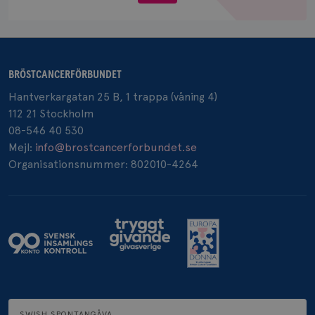
.doubleclick.net
BRÖSTCANCERFÖRBUNDET
Hantverkargatan 25 B, 1 trappa (våning 4)
112 21 Stockholm
_gcl_au
3
Google LLC
månad
.brostcancerforbundet.se
08-546 40 530
Mejl:
info@brostcancerforbundet.se
Organisationsnummer: 802010-4264
_pin_unauth
1 år
Pinterest Inc.
.brostcancerforbundet.se
SWISH SPONTANGÅVA