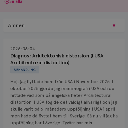
Se alla
Ämnen
Behandling
2026-06-04
Biopsi
Diagnos: Arkitektonisk distorsion (i USA
Architectural distortion)
Biverkningar
BEHANDLING
Bröstvårta
Hej, jag flyttade hem från USA i November 2025. I
oktober 2025 gjorde jag mammografi i USA och de
Knöl
hittade vad som på engelska heter Architectural
distortion. I USA tog de det väldigt allvarligt och jag
Läkemedel
skulle varit på 6-månaders uppföljning i USA i april
Typ av bröstcancer
men hade då flyttat hem till Sverige. Så nu vill jag ha
uppföljning här i Sverige. Tyvärr har min