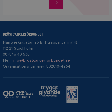
Stöd
oss
_pin_unauth
1 år
Pinterest Inc.
BRÖSTCANCERFÖRBUNDET
.brostcancerforbundet.se
Hantverkargatan 25 B, 1 trappa (våning 4)
112 21 Stockholm
08-546 40 530
Mejl:
info@brostcancerforbundet.se
Organisationsnummer: 802010-4264