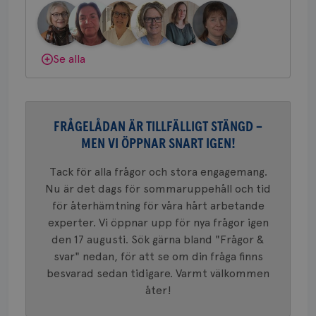
om mott
Bröstcancerförbundet får du både
.youtube.com
länkar i
konverte
gemenskap och goda råd.
Bli medlem
webbpla
VISITOR_PRIVACY_METADATA
5
YouTube
_gat_UA-1577937-
.brostcancerforbundet.se
1
Detta är
månad
.youtube.com
Dölj svar
Se alla
37
minut
cookie s
4 veck
Google A
mönster
innehåll
identite
eller we
sig till.
FRÅGELÅDAN ÄR TILLFÄLLIGT STÄNGD –
_gat-ka
att beg
MEN VI ÖPPNAR SNART IGEN!
som regi
webbpla
trafikvo
Tack för alla frågor och stora engagemang.
Nu är det dags för sommaruppehåll och tid
_ga
1 år 1
Detta c
Google LLC
månad
associe
.brostcancerforbundet.se
__Secure-ROLLOUT_TOKEN
.youtube.com
5
för återhämtning för våra hårt arbetande
Universal
månad
en vikti
experter. Vi öppnar upp för nya frågor igen
4 veck
Googles
den 17 augusti. Sök gärna bland "Frågor &
analystj
VISITOR_INFO1_LIVE
5
Google LLC
används 
månad
.youtube.com
svar" nedan, för att se om din fråga finns
unika a
4 veck
tilldela
besvarad sedan tidigare. Varmt välkommen
generer
klientid
åter!
i varje 
webbpla