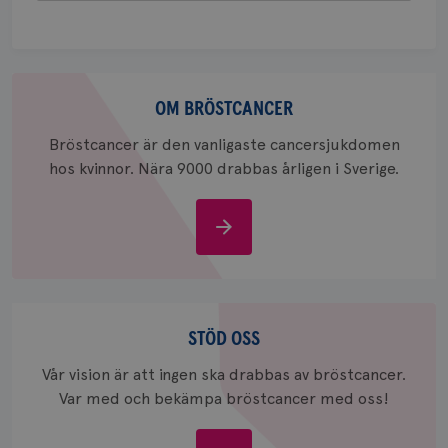
att berä
session
för
webbpla
_ga_W8VXKBRK9Y
.brostcancerforbundet.se
1 år 1
Denna c
Om
månad
Google A
ar_debug
.pinterest.com
1 år
bevara s
bröstcancer
OM BRÖSTCANCER
_gid
1 dag
Denna co
Google LLC
Bröstcancer är den vanligaste cancersjukdomen
Google A
.brostcancerforbundet.se
och uppd
hos kvinnor. Nära 9000 drabbas årligen i Sverige.
värde fö
och anvä
och spår
Om
IDE
1 år
Google LLC
bröstcancer
.doubleclick.net
Stöd
oss
STÖD OSS
Vår vision är att ingen ska drabbas av bröstcancer.
Var med och bekämpa bröstcancer med oss!
_gcl_au
3
Google LLC
månad
.brostcancerforbundet.se