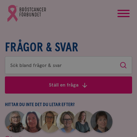
startsida
Gå
till
Bröstcancerförbundets
startsida
FRÅGOR & SVAR
Sök
Sök
bland
frågor
Ställ en fråga
&
svar
HITTAR DU INTE DET DU LETAR EFTER?
|
|
|
|
|
|
Aina
Anne
Fredrika
Jeanette
Maria
Yvette
Johnsson
Andersson
Killander
Bäcklund
Edegran
Andersson