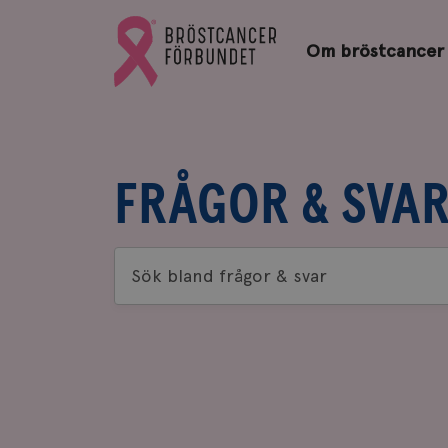
Bröstcancerförbundets
Gå
startsida
Om bröstcancer
till
Bröstcancerförbundets
startsida
FRÅGOR & SVA
Sök
bland
frågor
&
svar