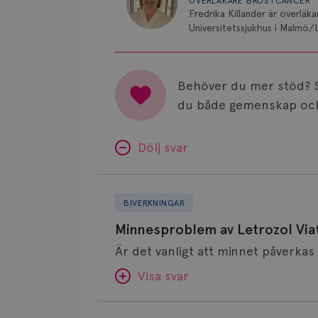
ÖVERLÄKARE BRÖSTCANCER
Fredrika Killander är överläk
Universitetssjukhus i Malmö/
Behöver du mer stöd? 
du både gemenskap och
Dölj svar
Minnesproblem
av
BIVERKNINGAR
Letrozol
Minnesproblem av Letrozol Viat
Viatris?
Visa svar
Fundering