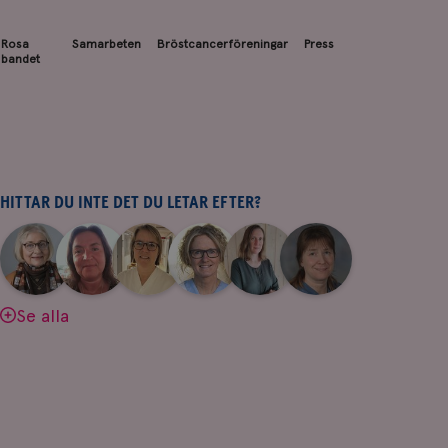
Rosa
Samarbeten
Bröstcancerföreningar
Press
bandet
HITTAR DU INTE DET DU LETAR EFTER?
|
|
|
|
|
|
Aina
Anne
Fredrika
Jeanette
Maria
Yvette
Johnsson
Andersson
Killander
Bäcklund
Edegran
Andersson
Se alla