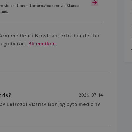
are vid sektionen för bröstcancer vid Skånes
Lund.
Som medlem i Bröstcancerförbundet får
 goda råd.
Bli medlem
ris?
2026-07-14
Är det vanligt att minnet påverkas av Letrozol Viatris? Bör jag byta medicin?