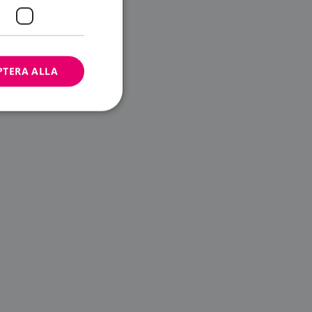
PTERA ALLA
bbplatsen kan inte
ändare.
n är utformad för
av
m-tjänsten för att
 cookie. Det är
banner fungerar