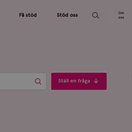
Sök
Om
Få stöd
Stöd oss
oss
R
Ställ en fråga
Sök