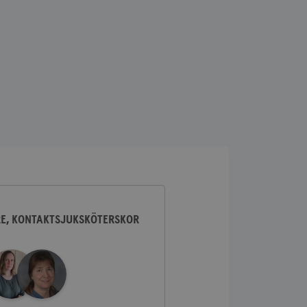
lick och utför
ren använder
am som
n han besökte
lick och utför
ren använder
am som
n han besökte
ifierar och känner
tad reklam.
RE, KONTAKTSJUKSKÖTERSKOR