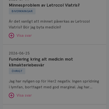
Letrozol
Minnesproblem av Letrozol Viatris?
Viatris?
BIVERKNINGAR
Är det vanligt att minnet påverkas av Letrozol
Viatris? Bör jag byta medicin?
Visa svar
Fundering
kring
SVAR:
2026-06-25
alt
Fundering kring alt medicin mot
Hej. Oavsett vilken hormonsänkande behandling
medicin
klimakteriebesvär
(men även cytostatika) man får så kan en del
mot
ÖVRIGT
uppleva negativ påverkan på minnet. Prata din
klimakteriebesvär
läkare och hör om ni kanske kan byta till annat
Jag har nyligen op för Her2 negativ. Ingen spridning
märke eller annan aromatashämmare. Det kan ofta
i lymfan, borttaget med god marginal. Jag har
vara bra att ha en paus först, för att se att
genomgått en 5 dagars strålning och är färdig
besvären blir bättre, men bäst är att prata med
Visa svar
behandlad. Efter att jag nu slutat med östrogen-
sin vårdgivare som har all information om din
lenzetto, har klimakteriebesvären kommit med
Östrogen
bröstcancer som du haft.