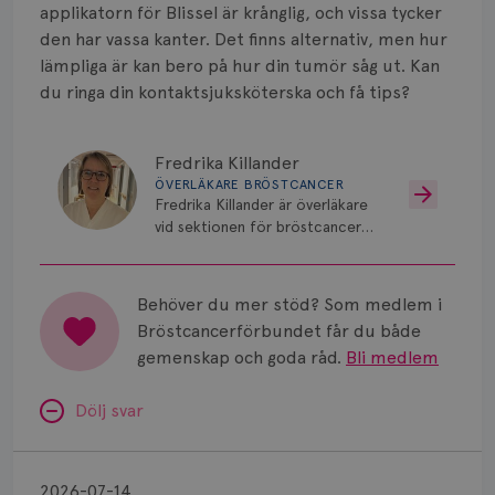
Smärta
applikatorn för Blissel är krånglig, och vissa tycker
den har vassa kanter. Det finns alternativ, men hur
Prognos
lämpliga är kan bero på hur din tumör såg ut. Kan
du ringa din kontaktsjuksköterska och få tips?
Risker
Spridd bröstcancer
Fredrika Killander
ÖVERLÄKARE BRÖSTCANCER
Strålning
Fredrika Killander är överläkare
vid sektionen för bröstcancer
Vätska
vid Skånes Universitetssjukhus i
Malmö/Lund.
Behöver du mer stöd? Som medlem i
Bröstcancerförbundet får du både
gemenskap och goda råd.
Bli medlem
Dölj svar
Minnesproblem
av
2026-07-14