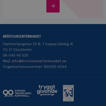
IDE
1 år
Google LLC
Stöd
.doubleclick.net
oss
BRÖSTCANCERFÖRBUNDET
Hantverkargatan 25 B, 1 trappa (våning 4)
_gcl_au
3
Google LLC
månad
.brostcancerforbundet.se
112 21 Stockholm
08-546 40 530
Mejl:
info@brostcancerforbundet.se
Organisationsnummer: 802010-4264
_pin_unauth
1 år
Pinterest Inc.
.brostcancerforbundet.se