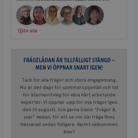
bes
Bröstcancerförbundet får du både
nöd
Scr
Google
gemenskap och goda råd.
Bli medlem
fun
Privacy Policy
Dölj svar
Se alla
Namn
Leverantör
/
Domän
Utgång
Beskriv
c_rid
.brostcancerforbundet.se
1 dag
Denna c
FRÅGELÅDAN ÄR TILLFÄLLIGT STÄNGD –
Namn
Leverantör
/
Domän
Utgån
att mäta
MEN VI ÖPPNAR SNART IGEN!
postutsk
YSC
Sessi
Google LLC
om mott
.youtube.com
länkar i
Tack för alla frågor och stora engagemang.
konverte
webbpla
Nu är det dags för sommaruppehåll och tid
VISITOR_PRIVACY_METADATA
5
YouTube
_gat_UA-1577937-
.brostcancerforbundet.se
1
Detta är
för återhämtning för våra hårt arbetande
månad
.youtube.com
37
minut
cookie s
4 veck
experter. Vi öppnar upp för nya frågor igen
Google A
mönster
den 10 augusti. Sök gärna bland "Frågor &
innehåll
identite
svar" nedan, för att se om din fråga finns
eller we
besvarad sedan tidigare. Varmt välkommen
sig till.
_gat-ka
åter!
att beg
som regi