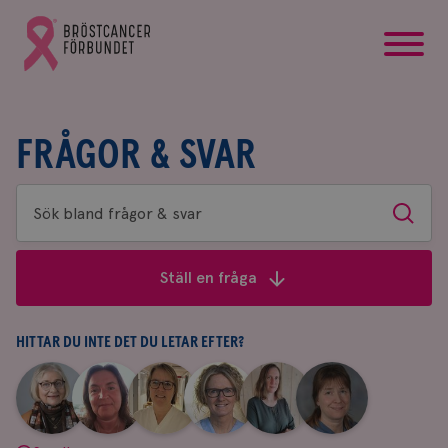
startsida
Gå
till
Bröstcancerförbundets
startsida
FRÅGOR & SVAR
Sök
Sök
bland
frågor
Ställ en fråga
&
svar
HITTAR DU INTE DET DU LETAR EFTER?
|
|
|
|
|
|
Aina
Anne
Fredrika
Jeanette
Maria
Yvette
Johnsson
Andersson
Killander
Bäcklund
Edegran
Andersson