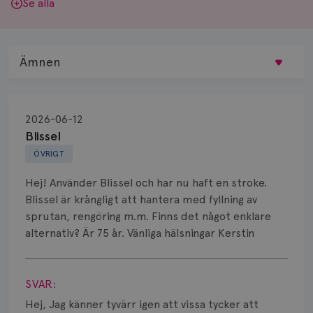
Se alla
Ämnen
Behandling
2026-06-12
Biopsi
Blissel
ÖVRIGT
Biverkningar
Hej! Använder Blissel och har nu haft en stroke.
Bröstvårta
Blissel är krångligt att hantera med fyllning av
sprutan, rengöring m.m. Finns det något enklare
Knöl
alternativ? Är 75 år. Vänliga hälsningar Kerstin
Läkemedel
Visa svar
Typ av bröstcancer
SVAR:
Hej, Jag känner tyvärr igen att vissa tycker att