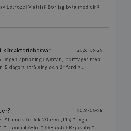
Är det vanligt att minnet påverkas av Letrozol Viatris? Bör jag byta medicin?
de behandling (men även cytostatika) man
t klimakteriebesvär
2026-06-25
påverkan på minnet. Prata din läkare och
v. Ingen spridning i lymfan, borttaget med
nnat märke eller annan aromatashämmare.
 5 dagars strålning och är färdig
s först, för att se att besvären blir
 sin vårdgivare som har all information om
allningar, nedstämdhet, humörskiftnigar.
v till östrogenet mot
älp mot klimakteriebesvär, hur bra den
cer?
2026-06-25
NSVARIG
 mellan individer. Jag tänker att de olika
 i onkologi och diagnosansvarig för
ar: *Tumörstorlek 20 mm (T1c) * Inga
x att svettningar kan leda till sömnbesvär
versitetssjukhus i Umeå.
 * Luminal A-lik * ER- och PR-positiv *