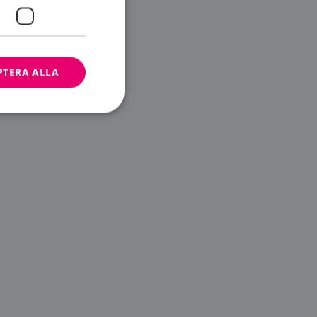
PTERA ALLA
bbplatsen kan inte
ändare.
n är utformad för
av
m-tjänsten för att
 cookie. Det är
banner fungerar