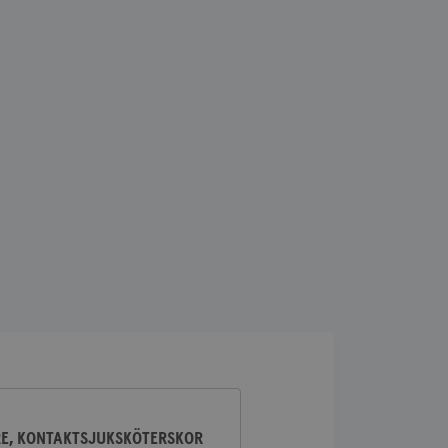
lick och utför
ren använder
am som
n han besökte
lick och utför
ren använder
am som
n han besökte
ifierar och känner
tad reklam.
RE, KONTAKTSJUKSKÖTERSKOR