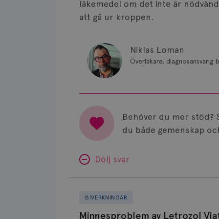
läkemedel om det inte är nödvändi
att gå ur kroppen.
Niklas Loman
Överläkare, diagnosansvarig b
Behöver du mer stöd? 
du både gemenskap och
Dölj svar
Minnesproblem
av
BIVERKNINGAR
Letrozol
Minnesproblem av Letrozol Viat