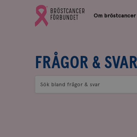
Bröstcancerförbundets
Gå
startsida
Om bröstcancer
till
Bröstcancerförbundets
startsida
FRÅGOR & SVA
Sök
bland
frågor
&
svar