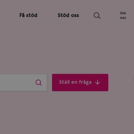
Sök
Om
Få stöd
Stöd oss
oss
R
Ställ en fråga
Sök