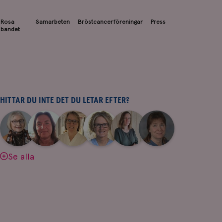
Rosa
Samarbeten
Bröstcancerföreningar
Press
bandet
HITTAR DU INTE DET DU LETAR EFTER?
|
|
|
|
|
|
Aina
Anne
Fredrika
Jeanette
Maria
Yvette
Johnsson
Andersson
Killander
Bäcklund
Edegran
Andersson
Se alla