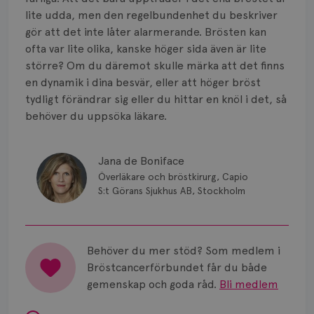
Smärta
lite udda, men den regelbundenhet du beskriver
Prognos
gör att det inte låter alarmerande. Brösten kan
ofta var lite olika, kanske höger sida även är lite
Risker
större? Om du däremot skulle märka att det finns
en dynamik i dina besvär, eller att höger bröst
Spridd bröstcancer
tydligt förändrar sig eller du hittar en knöl i det, så
behöver du uppsöka läkare.
Strålning
Vätska
Jana de Boniface
Överläkare och bröstkirurg, Capio
S:t Görans Sjukhus AB, Stockholm
Behöver du mer stöd? Som medlem i
Bröstcancerförbundet får du både
gemenskap och goda råd.
Bli medlem