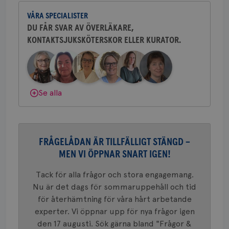
och bröstkirurg vid Västmanlands
2 dagar
Coo
.brostcancerforbundet.se
tjä
VÅRA SPECIALISTER
sjukhus i Västerås.
ihå
bes
DU FÅR SVAR AV ÖVERLÄKARE,
nöd
KONTAKTSJUKSKÖTERSKOR ELLER KURATOR.
Behöver du mer stöd? Som medlem i
Scr
Google
fun
Privacy Policy
Bröstcancerförbundet får du både
gemenskap och goda råd.
Bli medlem
Dölj svar
Se alla
Namn
Leverantör
/
Domän
Utgång
Beskriv
c_rid
.brostcancerforbundet.se
1 dag
Denna c
Namn
Leverantör
/
Domän
Utgån
att mäta
postutsk
YSC
Sessi
Google LLC
om mott
FRÅGELÅDAN ÄR TILLFÄLLIGT STÄNGD –
.youtube.com
länkar i
MEN VI ÖPPNAR SNART IGEN!
konverte
webbpla
VISITOR_PRIVACY_METADATA
5
YouTube
Tack för alla frågor och stora engagemang.
_gat_UA-1577937-
.brostcancerforbundet.se
1
Detta är
månad
.youtube.com
37
minut
cookie s
4 veck
Nu är det dags för sommaruppehåll och tid
Google A
mönster
för återhämtning för våra hårt arbetande
innehåll
experter. Vi öppnar upp för nya frågor igen
identite
eller we
den 17 augusti. Sök gärna bland "Frågor &
sig till.