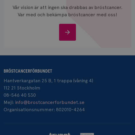
och anvä
Vår vision är att ingen ska drabbas av bröstcancer.
och spår
Var med och bekämpa bröstcancer med oss!
IDE
1 år
Google LLC
.doubleclick.net
Stöd
oss
_gcl_au
3
Google LLC
BRÖSTCANCERFÖRBUNDET
månad
.brostcancerforbundet.se
Hantverkargatan 25 B, 1 trappa (våning 4)
112 21 Stockholm
08-546 40 530
Mejl:
info@brostcancerforbundet.se
Organisationsnummer: 802010-4264
_pin_unauth
1 år
Pinterest Inc.
.brostcancerforbundet.se