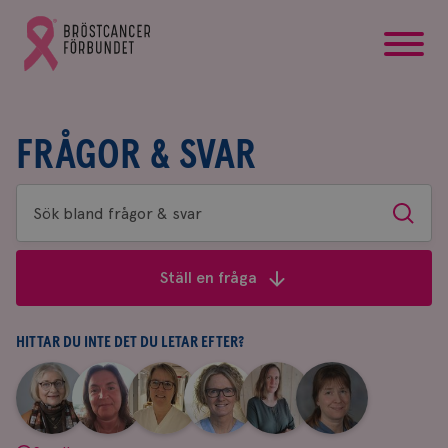
startsida
Gå
till
Bröstcancerförbundets
startsida
FRÅGOR & SVAR
Sök
Sök
bland
frågor
Ställ en fråga
&
svar
HITTAR DU INTE DET DU LETAR EFTER?
|
|
|
|
|
|
Aina
Anne
Fredrika
Jeanette
Maria
Yvette
Johnsson
Andersson
Killander
Bäcklund
Edegran
Andersson