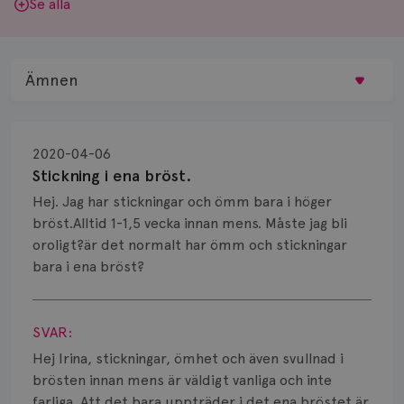
Se alla
Ämnen
Behandling
2020-04-06
Biopsi
Stickning i ena bröst.
Hej. Jag har stickningar och ömm bara i höger
Biverkningar
bröst.Alltid 1-1,5 vecka innan mens. Måste jag bli
oroligt?är det normalt har ömm och stickningar
Bröstvårta
bara i ena bröst?
Knöl
Visa svar
Läkemedel
SVAR:
Hej Irina, stickningar, ömhet och även svullnad i
Typ av bröstcancer
brösten innan mens är väldigt vanliga och inte
farliga. Att det bara uppträder i det ena bröstet är