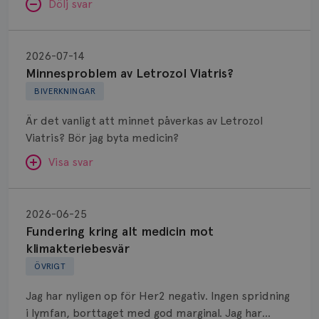
Dölj svar
Minnesproblem
av
2026-07-14
Letrozol
Minnesproblem av Letrozol Viatris?
Viatris?
BIVERKNINGAR
Är det vanligt att minnet påverkas av Letrozol
Viatris? Bör jag byta medicin?
Visa svar
Fundering
kring
SVAR:
2026-06-25
alt
Fundering kring alt medicin mot
Hej. Oavsett vilken hormonsänkande behandling
medicin
klimakteriebesvär
(men även cytostatika) man får så kan en del
mot
ÖVRIGT
uppleva negativ påverkan på minnet. Prata din
klimakteriebesvär
läkare och hör om ni kanske kan byta till annat
Jag har nyligen op för Her2 negativ. Ingen spridning
märke eller annan aromatashämmare. Det kan ofta
i lymfan, borttaget med god marginal. Jag har