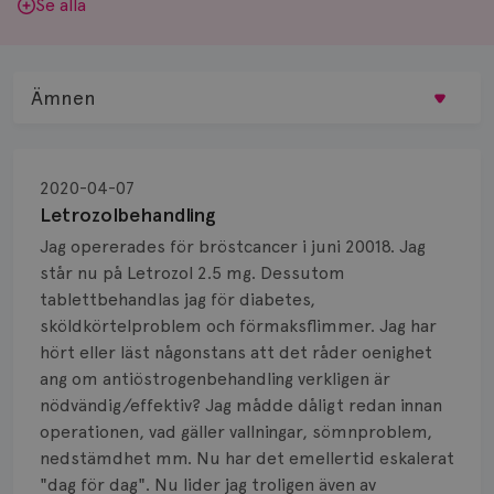
Se alla
Ämnen
Behandling
2020-04-07
Biopsi
Letrozolbehandling
Jag opererades för bröstcancer i juni 20018. Jag
Biverkningar
står nu på Letrozol 2.5 mg. Dessutom
tablettbehandlas jag för diabetes,
Bröstvårta
sköldkörtelproblem och förmaksflimmer. Jag har
Knöl
hört eller läst någonstans att det råder oenighet
ang om antiöstrogenbehandling verkligen är
Läkemedel
nödvändig/effektiv? Jag mådde dåligt redan innan
operationen, vad gäller vallningar, sömnproblem,
Typ av bröstcancer
nedstämdhet mm. Nu har det emellertid eskalerat
"dag för dag". Nu lider jag troligen även av