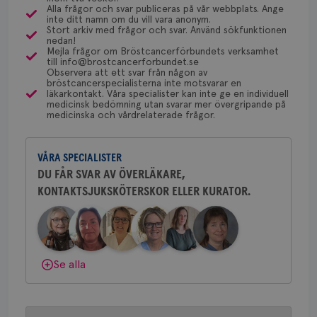
dessa prover beställs. Om du vill undersöka detta
för
Alla frågor och svar publiceras på vår webbplats. Ange
Bröstcancerförbundet får du både
utf
inte ditt namn om du vill vara anonym.
kan du börja med att söka hjälp på vårdcentralen,
en 
gemenskap och goda råd.
Bli medlem
Stort arkiv med frågor och svar. Använd sökfunktionen
typ
som kan skriva remiss till den klinik som är ansvarig
nedan!
på 
Mejla frågor om Bröstcancerförbundets verksamhet
för detta i din region.
till info@brostcancerforbundet.se
Dölj svar
CookieScriptConsent
4 veckor
Den
CookieScript
Observera att ett svar från någon av
2 dagar
Coo
.brostcancerforbundet.se
bröstcancerspecialisterna inte motsvarar en
tjä
läkarkontakt. Våra specialister kan inte ge en individuell
ihå
Yvette Andersson
medicinsk bedömning utan svarar mer övergripande på
bes
medicinska och vårdrelaterade frågor.
nöd
ÖVERLÄKARE OCH BRÖSTKIRURG
Scr
Google
Yvette Andersson är överläkare
fun
Privacy Policy
och bröstkirurg vid Västmanlands
VÅRA SPECIALISTER
sjukhus i Västerås.
DU FÅR SVAR AV ÖVERLÄKARE,
KONTAKTSJUKSKÖTERSKOR ELLER KURATOR.
Behöver du mer stöd? Som medlem i
Bröstcancerförbundet får du både
Namn
Leverantör
/
Domän
Utgång
Beskriv
gemenskap och goda råd.
Bli medlem
c_rid
.brostcancerforbundet.se
1 dag
Denna c
Namn
Leverantör
/
Domän
Utgån
att mäta
postutsk
YSC
Sessi
Google LLC
Dölj svar
om mott
Se alla
.youtube.com
länkar i
konverte
webbpla
VISITOR_PRIVACY_METADATA
5
YouTube
_gat_UA-1577937-
.brostcancerforbundet.se
1
Detta är
månad
.youtube.com