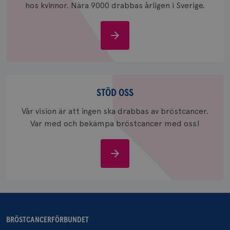
hos kvinnor. Nära 9000 drabbas årligen i Sverige.
månad
Google A
ar_debug
.pinterest.com
1 år
bevara s
_gid
1 dag
Denna co
Google LLC
Om
Google A
.brostcancerforbundet.se
och uppd
bröstcancer
värde fö
och anvä
och spår
Stöd
IDE
1 år
Google LLC
.doubleclick.net
oss
STÖD OSS
Vår vision är att ingen ska drabbas av bröstcancer.
Var med och bekämpa bröstcancer med oss!
Stöd
oss
_gcl_au
3
Google LLC
månad
.brostcancerforbundet.se
BRÖSTCANCERFÖRBUNDET