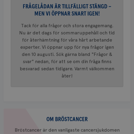
37
minut
cookie s
4 veck
FRÅGELÅDAN ÄR TILLFÄLLIGT STÄNGD –
Google A
mönster
MEN VI ÖPPNAR SNART IGEN!
innehåll
identite
eller we
Tack för alla frågor och stora engagemang.
sig till.
_gat-ka
Nu är det dags för sommaruppehåll och tid
att beg
för återhämtning för våra hårt arbetande
som regi
webbpla
experter. Vi öppnar upp för nya frågor igen
trafikvo
den 10 augusti. Sök gärna bland "Frågor &
_ga
1 år 1
Detta c
Google LLC
svar" nedan, för att se om din fråga finns
månad
associe
.brostcancerforbundet.se
__Secure-ROLLOUT_TOKEN
.youtube.com
5
Universal
månad
besvarad sedan tidigare. Varmt välkommen
en vikti
4 veck
Googles
åter!
analystj
VISITOR_INFO1_LIVE
5
Google LLC
används 
månad
.youtube.com
unika a
4 veck
tilldela
generer
klientid
i varje 
webbpla
Om
att berä
session
bröstcancer
OM BRÖSTCANCER
för
webbpla
Bröstcancer är den vanligaste cancersjukdomen
_ga_W8VXKBRK9Y
.brostcancerforbundet.se
1 år 1
Denna c