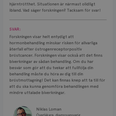
Smärta
hjärntrötthet. Situationen är närmast olidligt
ibland. Vad säger forskningen? Tacksam för svar!
Prognos
Visa svar
Risker
SVAR:
Spridd bröstcancer
Forskningen visar helt entydigt att
hormonbehandling minskar risken för allvarliga
Strålning
återfall efter östrogenreceptorpositiv
bröstcancer. Forskningen visar också att det finns
Vätska
biverkningar av sådan behandling. Om du har
besvär som gör att du tvekar att fullfölja din
behandling måste du höra av dig till din
bröstmottagning! Det kan finnas knep att ta till för
att du ska kunna genomföra behandlingen med
mindre uttalade biverkningar.
Niklas Loman
Överläkare, diagnosansvarig