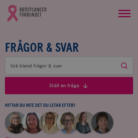
startsida
Gå
till
Bröstcancerförbundets
startsida
FRÅGOR & SVAR
Sök
Sök
bland
frågor
Ställ en fråga
&
svar
HITTAR DU INTE DET DU LETAR EFTER?
|
|
|
|
|
|
Aina
Anne
Fredrika
Jeanette
Maria
Yvette
Johnsson
Andersson
Killander
Bäcklund
Edegran
Andersson