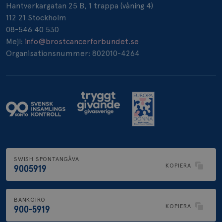
Hantverkargatan 25 B, 1 trappa (våning 4)
112 21 Stockholm
_pin_unauth
1 år
Pinterest Inc.
08-546 40 530
.brostcancerforbundet.se
Mejl:
info@brostcancerforbundet.se
Organisationsnummer: 802010-4264
SWISH SPONTANGÅVA
KOPIERA
9005919
BANKGIRO
KOPIERA
900-5919