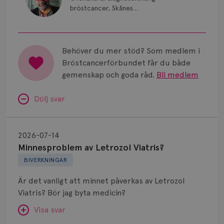
bröstcancer, Skånes
universitetssjukhus i Lund.
Behöver du mer stöd? Som medlem i
Bröstcancerförbundet får du både
gemenskap och goda råd.
Bli medlem
Dölj svar
Minnesproblem
av
2026-07-14
Letrozol
Minnesproblem av Letrozol Viatris?
Viatris?
BIVERKNINGAR
Är det vanligt att minnet påverkas av Letrozol
Viatris? Bör jag byta medicin?
Visa svar