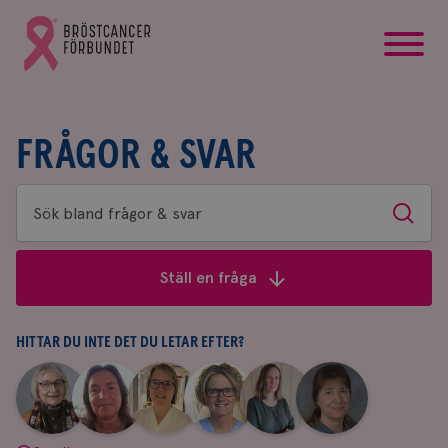
startsida
Gå
till
Bröstcancerförbundets
startsida
FRÅGOR & SVAR
Sök
Sök
bland
frågor
Ställ en fråga
&
svar
HITTAR DU INTE DET DU LETAR EFTER?
|
|
|
|
|
|
Aina
Anne
Fredrika
Jeanette
Maria
Yvette
Johnsson
Andersson
Killander
Bäcklund
Edegran
Andersson