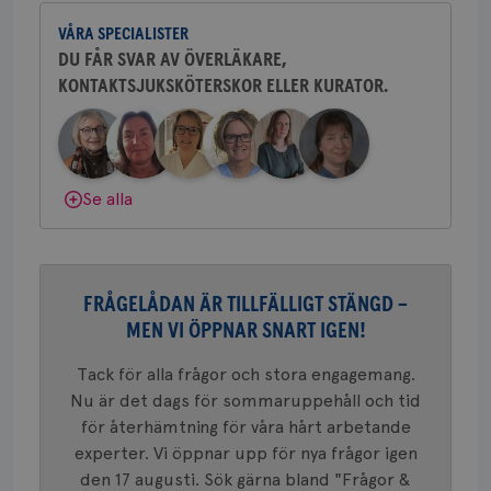
och bröstkirurg vid Västmanlands
2 dagar
Coo
.brostcancerforbundet.se
tjä
VÅRA SPECIALISTER
sjukhus i Västerås.
ihå
bes
DU FÅR SVAR AV ÖVERLÄKARE,
nöd
KONTAKTSJUKSKÖTERSKOR ELLER KURATOR.
Behöver du mer stöd? Som medlem i
Scr
Google
fun
Privacy Policy
Bröstcancerförbundet får du både
gemenskap och goda råd.
Bli medlem
Dölj svar
Se alla
Namn
Leverantör
/
Domän
Utgång
Beskriv
c_rid
.brostcancerforbundet.se
1 dag
Denna c
Namn
Leverantör
/
Domän
Utgån
att mäta
postutsk
YSC
Sessi
Google LLC
om mott
FRÅGELÅDAN ÄR TILLFÄLLIGT STÄNGD –
.youtube.com
länkar i
MEN VI ÖPPNAR SNART IGEN!
konverte
webbpla
VISITOR_PRIVACY_METADATA
5
YouTube
Tack för alla frågor och stora engagemang.
_gat_UA-1577937-
.brostcancerforbundet.se
1
Detta är
månad
.youtube.com
37
minut
cookie s
4 veck
Nu är det dags för sommaruppehåll och tid
Google A
mönster
för återhämtning för våra hårt arbetande
innehåll
experter. Vi öppnar upp för nya frågor igen
identite
eller we
den 17 augusti. Sök gärna bland "Frågor &
sig till.