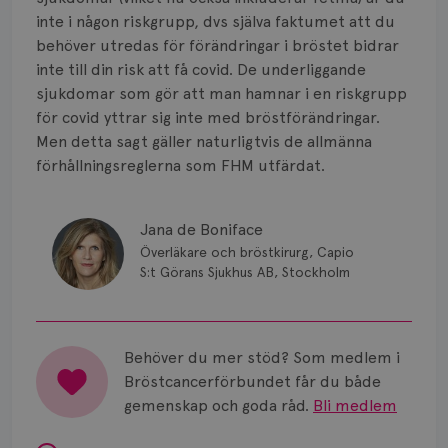
Smärta
inte i någon riskgrupp, dvs själva faktumet att du
Prognos
behöver utredas för förändringar i bröstet bidrar
inte till din risk att få covid. De underliggande
Risker
sjukdomar som gör att man hamnar i en riskgrupp
för covid yttrar sig inte med bröstförändringar.
Spridd bröstcancer
Men detta sagt gäller naturligtvis de allmänna
förhållningsreglerna som FHM utfärdat.
Strålning
Vätska
Jana de Boniface
Överläkare och bröstkirurg, Capio
S:t Görans Sjukhus AB, Stockholm
Behöver du mer stöd? Som medlem i
Bröstcancerförbundet får du både
gemenskap och goda råd.
Bli medlem