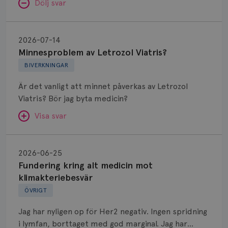
Dölj svar
Minnesproblem
av
2026-07-14
Letrozol
Minnesproblem av Letrozol Viatris?
Viatris?
BIVERKNINGAR
Är det vanligt att minnet påverkas av Letrozol
Viatris? Bör jag byta medicin?
Visa svar
Fundering
kring
SVAR:
2026-06-25
alt
Fundering kring alt medicin mot
Hej. Oavsett vilken hormonsänkande behandling
medicin
klimakteriebesvär
(men även cytostatika) man får så kan en del
mot
ÖVRIGT
uppleva negativ påverkan på minnet. Prata din
klimakteriebesvär
läkare och hör om ni kanske kan byta till annat
Jag har nyligen op för Her2 negativ. Ingen spridning
märke eller annan aromatashämmare. Det kan ofta
i lymfan, borttaget med god marginal. Jag har