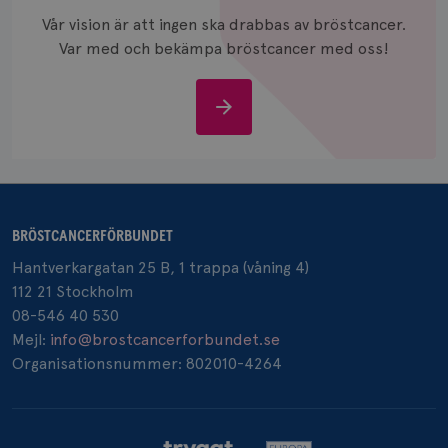
och anvä
Vår vision är att ingen ska drabbas av bröstcancer.
och spår
Var med och bekämpa bröstcancer med oss!
IDE
1 år
Google LLC
.doubleclick.net
Stöd
oss
_gcl_au
3
Google LLC
BRÖSTCANCERFÖRBUNDET
månad
.brostcancerforbundet.se
Hantverkargatan 25 B, 1 trappa (våning 4)
112 21 Stockholm
08-546 40 530
Mejl:
info@brostcancerforbundet.se
Organisationsnummer: 802010-4264
_pin_unauth
1 år
Pinterest Inc.
.brostcancerforbundet.se