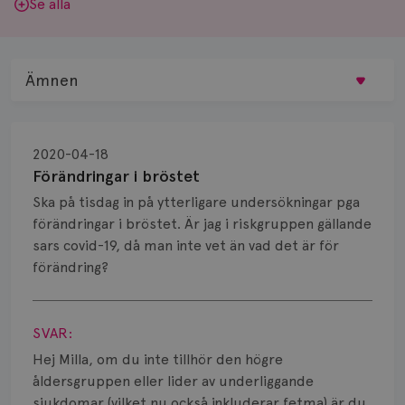
Se alla
Ämnen
Behandling
2020-04-18
Biopsi
Förändringar i bröstet
Ska på tisdag in på ytterligare undersökningar pga
Biverkningar
förändringar i bröstet. Är jag i riskgruppen gällande
sars covid-19, då man inte vet än vad det är för
Bröstvårta
förändring?
Knöl
Visa svar
Läkemedel
SVAR:
Hej Milla, om du inte tillhör den högre
Typ av bröstcancer
åldersgruppen eller lider av underliggande
sjukdomar (vilket nu också inkluderar fetma) är du