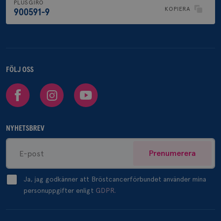
PLUSGIRO
KOPIERA
900591-9
FÖLJ OSS
Facebook
Instagram
Youtube
NYHETSBREV
Prenumerera
Ja, jag godkänner att Bröstcancerförbundet använder mina
personuppgifter enligt
GDPR.