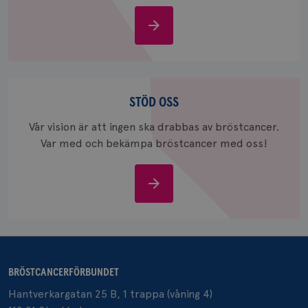
_pin_unauth
1 år
Pinterest Inc.
Om
.brostcancerforbundet.se
bröstcancer
Stöd
oss
STÖD OSS
Vår vision är att ingen ska drabbas av bröstcancer.
Var med och bekämpa bröstcancer med oss!
Stöd
oss
BRÖSTCANCERFÖRBUNDET
Hantverkargatan 25 B, 1 trappa (våning 4)