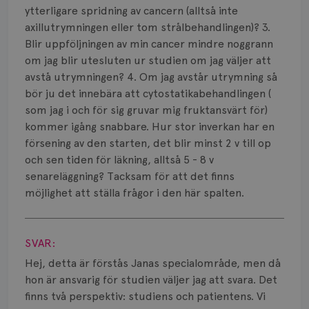
Smärta
ytterligare spridning av cancern (alltså inte
axillutrymningen eller tom strålbehandlingen)? 3.
Prognos
Blir uppföljningen av min cancer mindre noggrann
om jag blir utesluten ur studien om jag väljer att
Risker
avstå utrymningen? 4. Om jag avstår utrymning så
Spridd bröstcancer
bör ju det innebära att cytostatikabehandlingen (
som jag i och för sig gruvar mig fruktansvärt för)
Strålning
kommer igång snabbare. Hur stor inverkan har en
försening av den starten, det blir minst 2 v till op
Vätska
och sen tiden för läkning, alltså 5 - 8 v
senareläggning? Tacksam för att det finns
möjlighet att ställa frågor i den här spalten.
Visa svar
SVAR:
Hej, detta är förstås Janas specialområde, men då
hon är ansvarig för studien väljer jag att svara. Det
finns två perspektiv: studiens och patientens. Vi