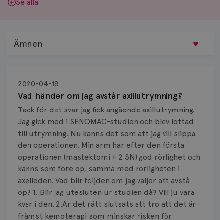
Se alla
Ämnen
Behandling
2020-04-18
Biopsi
Vad händer om jag avstår axillutrymning?
Tack för det svar jag fick angående axillutrymning.
Biverkningar
Jag gick med i SENOMAC-studien och blev lottad
till utrymning. Nu känns det som att jag vill slippa
Bröstvårta
den operationen. Min arm har efter den första
Knöl
operationen (mastektomi + 2 SN) god rörlighet och
känns som före op, samma med rörligheten i
Läkemedel
axelleden. Vad blir följden om jag väljer att avstå
op? 1. Blir jag utesluten ur studien då? Vill ju vara
Typ av bröstcancer
kvar i den. 2.Är det rätt slutsats att tro att det är
främst kemoterapi som minskar risken för