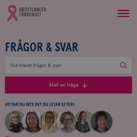
startsida
Gå
till
Bröstcancerförbundets
startsida
FRÅGOR & SVAR
Sök
Sök
bland
frågor
Ställ en fråga
&
svar
HITTAR DU INTE DET DU LETAR EFTER?
|
|
|
|
|
|
Aina
Anne
Fredrika
Jeanette
Maria
Yvette
Johnsson
Andersson
Killander
Bäcklund
Edegran
Andersson