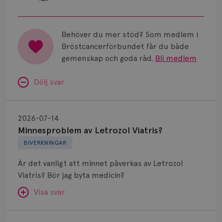
universitetssjukhus i Lund.
Behöver du mer stöd? Som medlem i
Bröstcancerförbundet får du både
gemenskap och goda råd.
Bli medlem
Dölj svar
Minnesproblem
av
2026-07-14
Letrozol
Minnesproblem av Letrozol Viatris?
Viatris?
BIVERKNINGAR
Är det vanligt att minnet påverkas av Letrozol
Viatris? Bör jag byta medicin?
Visa svar
Fundering