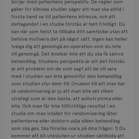
börjar med patientens perspektiv. De regler som
gäller för kliniska studier säger att man ska alltid i
första hand se till patientens intresse, och att
deltagandet i en studie förstås är helt frivilligt. Du
kan när som helst ta tillbaka ditt samtycke utan att
behöva motivera det på något sätt. Ingen kan heller
tvinga dig att genomgå en operation som du inte
vill genomgå. Det innebär inte att du ska få sämre
behandling. Studiens perspektiv är att det förstås
är ett problem om de som sagt att de vill vara
med i studien sen inte genomför den behandling
som studien styr dem till. Orsaken till att man har
sk randomisering är ju att man inte vet vilken
strategi som är den bästa, att axillutrymma eller
inte. Och man får inte tillförlitliga resultat i en
studie om man istället för randomisering låter
patienterna eller doktorn välja vilken behandling
som ska ges. Ska försöka svara på dina frågor: 1) Du
kommer att bli utesluten ur studien såtillvida att