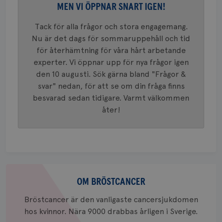
bevara s
MEN VI ÖPPNAR SNART IGEN!
_gid
1 dag
Denna co
Google LLC
Google A
.brostcancerforbundet.se
Tack för alla frågor och stora engagemang.
och uppd
Nu är det dags för sommaruppehåll och tid
värde fö
och anvä
för återhämtning för våra hårt arbetande
och spår
experter. Vi öppnar upp för nya frågor igen
IDE
1 år
Google LLC
den 10 augusti. Sök gärna bland "Frågor &
.doubleclick.net
svar" nedan, för att se om din fråga finns
besvarad sedan tidigare. Varmt välkommen
åter!
_gcl_au
3
Google LLC
månad
.brostcancerforbundet.se
Om
bröstcancer
OM BRÖSTCANCER
Bröstcancer är den vanligaste cancersjukdomen
hos kvinnor. Nära 9000 drabbas årligen i Sverige.