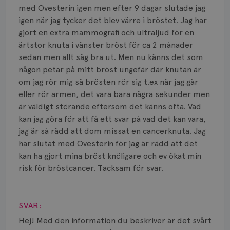
Smärta
med Ovesterin igen men efter 9 dagar slutade jag
igen när jag tycker det blev värre i bröstet. Jag har
Prognos
gjort en extra mammografi och ultraljud för en
ärtstor knuta i vänster bröst för ca 2 månader
Risker
sedan men allt såg bra ut. Men nu känns det som
Spridd bröstcancer
någon petar på mitt bröst ungefär där knutan är
om jag rör mig så brösten rör sig t.ex när jag går
Strålning
eller rör armen, det vara bara några sekunder men
är väldigt störande eftersom det känns ofta. Vad
Vätska
kan jag göra för att få ett svar på vad det kan vara,
jag är så rädd att dom missat en cancerknuta. Jag
har slutat med Ovesterin för jag är rädd att det
kan ha gjort mina bröst knöligare och ev ökat min
risk för bröstcancer. Tacksam för svar.
Visa svar
SVAR:
Hej! Med den information du beskriver är det svårt