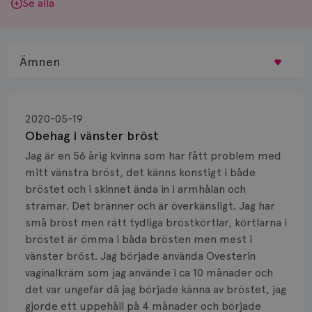
Se alla
Ämnen
Behandling
2020-05-19
Biopsi
Obehag i vänster bröst
Jag är en 56 årig kvinna som har fått problem med
Biverkningar
mitt vänstra bröst, det känns konstigt i både
bröstet och i skinnet ända in i armhålan och
Bröstvårta
stramar. Det bränner och är överkänsligt. Jag har
Knöl
små bröst men rätt tydliga bröstkörtlar, körtlarna i
bröstet är ömma i båda brösten men mest i
Läkemedel
vänster bröst. Jag började använda Ovesterin
vaginalkräm som jag använde i ca 10 månader och
Typ av bröstcancer
det var ungefär då jag började känna av bröstet, jag
gjorde ett uppehåll på 4 månader och började