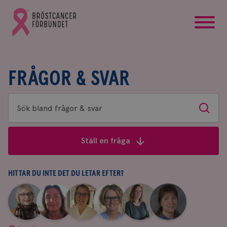
startsida
Gå
till
Bröstcancerförbundets
startsida
FRÅGOR & SVAR
Sök
Sök
bland
frågor
Ställ en fråga
&
svar
HITTAR DU INTE DET DU LETAR EFTER?
|
|
|
|
|
|
Aina
Anne
Fredrika
Jeanette
Maria
Yvette
Johnsson
Andersson
Killander
Bäcklund
Edegran
Andersson