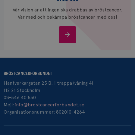
_gcl_au
3
Google LLC
månad
.brostcancerforbundet.se
Vår vision är att ingen ska drabbas av bröstcancer.
Var med och bekämpa bröstcancer med oss!
Stöd
oss
_pin_unauth
1 år
Pinterest Inc.
.brostcancerforbundet.se
BRÖSTCANCERFÖRBUNDET
Hantverkargatan 25 B, 1 trappa (våning 4)
112 21 Stockholm
08-546 40 530
Mejl:
info@brostcancerforbundet.se
Organisationsnummer: 802010-4264