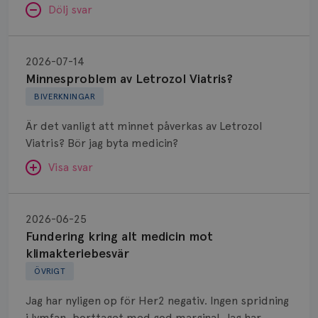
Dölj svar
Minnesproblem
av
2026-07-14
Letrozol
Minnesproblem av Letrozol Viatris?
Viatris?
BIVERKNINGAR
Är det vanligt att minnet påverkas av Letrozol
Viatris? Bör jag byta medicin?
Visa svar
Fundering
kring
SVAR:
2026-06-25
alt
Fundering kring alt medicin mot
Hej. Oavsett vilken hormonsänkande behandling
medicin
klimakteriebesvär
(men även cytostatika) man får så kan en del
mot
ÖVRIGT
uppleva negativ påverkan på minnet. Prata din
klimakteriebesvär
läkare och hör om ni kanske kan byta till annat
Jag har nyligen op för Her2 negativ. Ingen spridning
märke eller annan aromatashämmare. Det kan ofta
i lymfan, borttaget med god marginal. Jag har