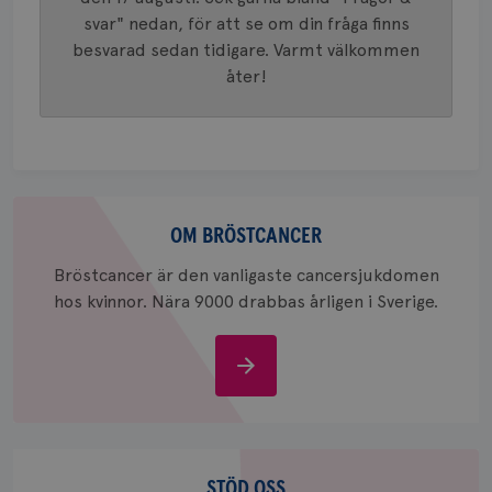
generer
klientid
svar" nedan, för att se om din fråga finns
i varje 
webbpla
besvarad sedan tidigare. Varmt välkommen
att berä
åter!
session
för
webbpla
_ga_W8VXKBRK9Y
.brostcancerforbundet.se
1 år 1
Denna c
månad
Google A
ar_debug
.pinterest.com
1 år
bevara s
_gid
1 dag
Denna co
Google LLC
Om
Google A
.brostcancerforbundet.se
bröstcancer
och uppd
OM BRÖSTCANCER
värde fö
och anvä
Bröstcancer är den vanligaste cancersjukdomen
och spår
hos kvinnor. Nära 9000 drabbas årligen i Sverige.
IDE
1 år
Google LLC
.doubleclick.net
Om
bröstcancer
Stöd
oss
STÖD OSS