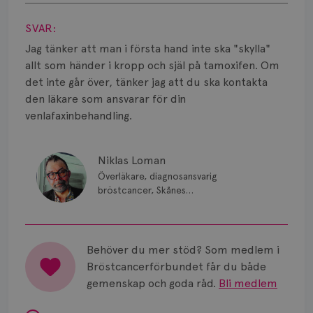
Smärta
Visa svar
SVAR:
Prognos
Jag tänker att man i första hand inte ska "skylla"
Risker
allt som händer i kropp och själ på tamoxifen. Om
det inte går över, tänker jag att du ska kontakta
Spridd bröstcancer
den läkare som ansvarar för din
venlafaxinbehandling.
Strålning
Vätska
Niklas Loman
Överläkare, diagnosansvarig
bröstcancer, Skånes
universitetssjukhus i Lund.
Behöver du mer stöd? Som medlem i
Bröstcancerförbundet får du både
gemenskap och goda råd.
Bli medlem