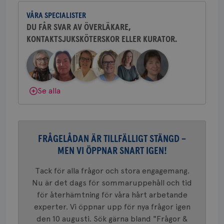
och bröstkirurg vid Västmanlands
2 dagar
Coo
.brostcancerforbundet.se
tjä
VÅRA SPECIALISTER
sjukhus i Västerås.
ihå
bes
DU FÅR SVAR AV ÖVERLÄKARE,
nöd
KONTAKTSJUKSKÖTERSKOR ELLER KURATOR.
Behöver du mer stöd? Som medlem i
Scr
Google
fun
Privacy Policy
Bröstcancerförbundet får du både
gemenskap och goda råd.
Bli medlem
Dölj svar
Se alla
Namn
Leverantör
/
Domän
Utgång
Beskriv
c_rid
.brostcancerforbundet.se
1 dag
Denna c
Namn
Leverantör
/
Domän
Utgån
att mäta
postutsk
YSC
Sessi
Google LLC
om mott
FRÅGELÅDAN ÄR TILLFÄLLIGT STÄNGD –
.youtube.com
länkar i
MEN VI ÖPPNAR SNART IGEN!
konverte
webbpla
VISITOR_PRIVACY_METADATA
5
YouTube
Tack för alla frågor och stora engagemang.
_gat_UA-1577937-
.brostcancerforbundet.se
1
Detta är
månad
.youtube.com
37
minut
cookie s
4 veck
Nu är det dags för sommaruppehåll och tid
Google A
mönster
för återhämtning för våra hårt arbetande
innehåll
experter. Vi öppnar upp för nya frågor igen
identite
eller we
den 10 augusti. Sök gärna bland "Frågor &
sig till.