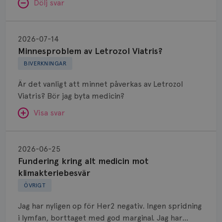
Dölj svar
Minnesproblem
av
2026-07-14
Letrozol
Minnesproblem av Letrozol Viatris?
Viatris?
BIVERKNINGAR
Är det vanligt att minnet påverkas av Letrozol
Viatris? Bör jag byta medicin?
Visa svar
Fundering
kring
SVAR:
2026-06-25
alt
Fundering kring alt medicin mot
Hej. Oavsett vilken hormonsänkande behandling
medicin
klimakteriebesvär
(men även cytostatika) man får så kan en del
mot
ÖVRIGT
uppleva negativ påverkan på minnet. Prata din
klimakteriebesvär
läkare och hör om ni kanske kan byta till annat
Jag har nyligen op för Her2 negativ. Ingen spridning
märke eller annan aromatashämmare. Det kan ofta
i lymfan, borttaget med god marginal. Jag har