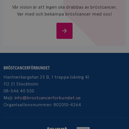
och anvä
Vår vision är att ingen ska drabbas av bröstcancer.
och spår
Var med och bekämpa bröstcancer med oss!
IDE
1 år
Google LLC
.doubleclick.net
Stöd
oss
_gcl_au
3
Google LLC
BRÖSTCANCERFÖRBUNDET
månad
.brostcancerforbundet.se
Hantverkargatan 25 B, 1 trappa (våning 4)
112 21 Stockholm
08-546 40 530
Mejl:
info@brostcancerforbundet.se
Organisationsnummer: 802010-4264
_pin_unauth
1 år
Pinterest Inc.
.brostcancerforbundet.se