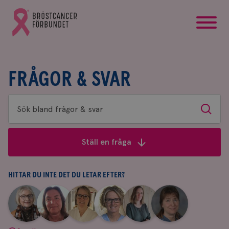
startsida
Gå
till
Bröstcancerförbundets
startsida
FRÅGOR & SVAR
Sök
Sök
bland
frågor
Ställ en fråga
&
svar
HITTAR DU INTE DET DU LETAR EFTER?
|
|
|
|
|
|
Aina
Anne
Fredrika
Jeanette
Maria
Yvette
Johnsson
Andersson
Killander
Bäcklund
Edegran
Andersson