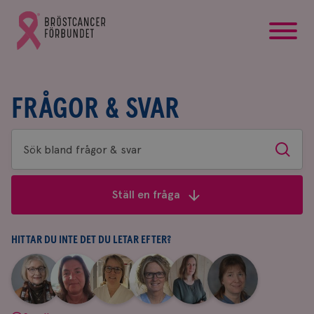
startsida
Gå
till
Bröstcancerförbundets
startsida
FRÅGOR & SVAR
Sök
Sök
bland
frågor
Ställ en fråga
&
svar
HITTAR DU INTE DET DU LETAR EFTER?
|
|
|
|
|
|
Aina
Anne
Fredrika
Jeanette
Maria
Yvette
Johnsson
Andersson
Killander
Bäcklund
Edegran
Andersson