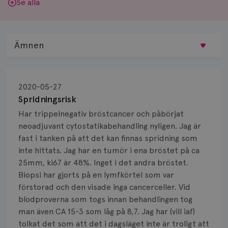
Se alla
Ämnen
Behandling
2020-05-27
Biopsi
Spridningsrisk
Har trippelnegativ bröstcancer och påbörjat
Biverkningar
neoadjuvant cytostatikabehandling nyligen. Jag är
fast i tanken på att det kan finnas spridning som
Bröstvårta
inte hittats. Jag har en tumör i ena bröstet på ca
Knöl
25mm, ki67 är 48%. Inget i det andra bröstet.
Biopsi har gjorts på en lymfkörtel som var
Läkemedel
förstorad och den visade inga cancerceller. Vid
blodproverna som togs innan behandlingen tog
Typ av bröstcancer
man även CA 15-3 som låg på 8,7. Jag har (vill iaf)
tolkat det som att det i dagsläget inte är troligt att