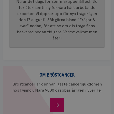
_gid
1 dag
Denna co
Google LLC
Nu är det dags för sommaruppehåll och tid
Google A
.brostcancerforbundet.se
för återhämtning för våra hårt arbetande
och uppd
värde fö
experter. Vi öppnar upp för nya frågor igen
och anvä
och spår
den 17 augusti. Sök gärna bland "Frågor &
svar" nedan, för att se om din fråga finns
IDE
1 år
Google LLC
.doubleclick.net
besvarad sedan tidigare. Varmt välkommen
åter!
Om
_gcl_au
3
Google LLC
månad
.brostcancerforbundet.se
bröstcancer
OM BRÖSTCANCER
Bröstcancer är den vanligaste cancersjukdomen
hos kvinnor. Nära 9000 drabbas årligen i Sverige.
Om
bröstcancer
_pin_unauth
1 år
Pinterest Inc.