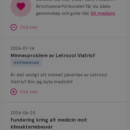
Bröstcancerförbundet får du både
gemenskap och goda råd.
Bli medlem
Dölj svar
Minnesproblem
av
2026-07-14
Letrozol
Minnesproblem av Letrozol Viatris?
Viatris?
BIVERKNINGAR
Är det vanligt att minnet påverkas av Letrozol
Viatris? Bör jag byta medicin?
Visa svar
Fundering
kring
SVAR:
2026-06-25
alt
Fundering kring alt medicin mot
Hej. Oavsett vilken hormonsänkande behandling
medicin
klimakteriebesvär
(men även cytostatika) man får så kan en del