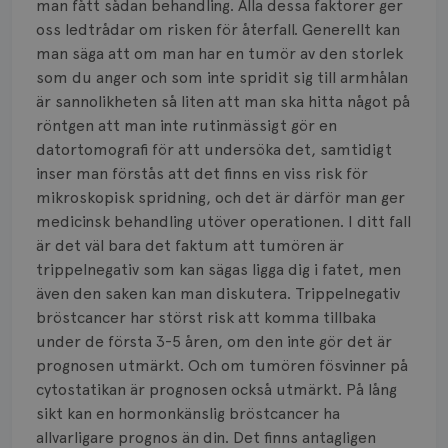
man fått sådan behandling. Alla dessa faktorer ger
oss ledtrådar om risken för återfall. Generellt kan
man säga att om man har en tumör av den storlek
som du anger och som inte spridit sig till armhålan
är sannolikheten så liten att man ska hitta något på
röntgen att man inte rutinmässigt gör en
datortomografi för att undersöka det, samtidigt
inser man förstås att det finns en viss risk för
mikroskopisk spridning, och det är därför man ger
medicinsk behandling utöver operationen. I ditt fall
är det väl bara det faktum att tumören är
trippelnegativ som kan sägas ligga dig i fatet, men
även den saken kan man diskutera. Trippelnegativ
bröstcancer har störst risk att komma tillbaka
under de första 3-5 åren, om den inte gör det är
prognosen utmärkt. Och om tumören fösvinner på
cytostatikan är prognosen också utmärkt. På lång
sikt kan en hormonkänslig bröstcancer ha
allvarligare prognos än din. Det finns antagligen