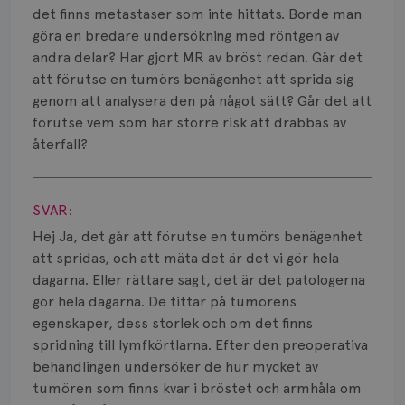
Smärta
det finns metastaser som inte hittats. Borde man
göra en bredare undersökning med röntgen av
Prognos
andra delar? Har gjort MR av bröst redan. Går det
att förutse en tumörs benägenhet att sprida sig
Risker
genom att analysera den på något sätt? Går det att
Spridd bröstcancer
förutse vem som har större risk att drabbas av
återfall?
Strålning
Visa svar
Vätska
SVAR:
Hej Ja, det går att förutse en tumörs benägenhet
att spridas, och att mäta det är det vi gör hela
dagarna. Eller rättare sagt, det är det patologerna
gör hela dagarna. De tittar på tumörens
egenskaper, dess storlek och om det finns
spridning till lymfkörtlarna. Efter den preoperativa
behandlingen undersöker de hur mycket av
tumören som finns kvar i bröstet och armhåla om