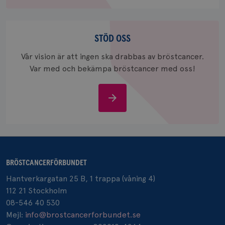
.brostcancerforbundet.se
Stöd
oss
STÖD OSS
Vår vision är att ingen ska drabbas av bröstcancer.
Var med och bekämpa bröstcancer med oss!
Stöd
oss
BRÖSTCANCERFÖRBUNDET
Hantverkargatan 25 B, 1 trappa (våning 4)
112 21 Stockholm
08-546 40 530
Mejl:
info@brostcancerforbundet.se