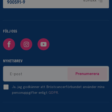
KOPIERA
900591-9
FÖLJ OSS
Facebook
Instagram
Youtube
NYHETSBREV
Prenumerera
Ja, jag godkänner att Bröstcancerförbundet använder mina
personuppgifter enligt
GDPR.