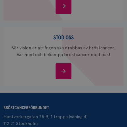
Om
_gid
1 dag
Denna co
Google LLC
bröstcancer
Google A
.brostcancerforbundet.se
och uppd
värde fö
och anvä
och spår
Stöd
oss
STÖD OSS
IDE
1 år
Google LLC
.doubleclick.net
Vår vision är att ingen ska drabbas av bröstcancer.
Var med och bekämpa bröstcancer med oss!
Stöd
oss
_gcl_au
3
Google LLC
månad
.brostcancerforbundet.se
BRÖSTCANCERFÖRBUNDET
Hantverkargatan 25 B, 1 trappa (våning 4)
112 21 Stockholm