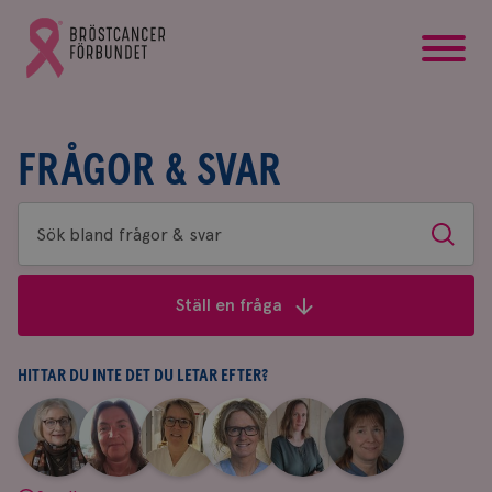
startsida
Gå
till
Bröstcancerförbundets
startsida
FRÅGOR & SVAR
Sök
Sök
bland
frågor
Ställ en fråga
&
svar
HITTAR DU INTE DET DU LETAR EFTER?
|
|
|
|
|
|
Aina
Anne
Fredrika
Jeanette
Maria
Yvette
Johnsson
Andersson
Killander
Bäcklund
Edegran
Andersson