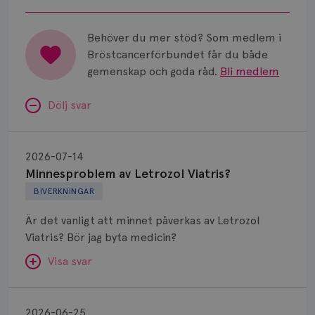
Behöver du mer stöd? Som medlem i
Bröstcancerförbundet får du både
gemenskap och goda råd.
Bli medlem
Dölj svar
Minnesproblem
av
2026-07-14
Letrozol
Minnesproblem av Letrozol Viatris?
Viatris?
BIVERKNINGAR
Är det vanligt att minnet påverkas av Letrozol
Viatris? Bör jag byta medicin?
Visa svar
Fundering
kring
SVAR:
2026-06-25