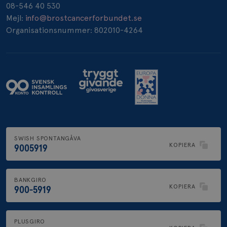
08-546 40 530
_pin_unauth
1 år
Pinterest Inc.
Mejl:
info@brostcancerforbundet.se
.brostcancerforbundet.se
Organisationsnummer: 802010-4264
SWISH SPONTANGÅVA
KOPIERA
9005919
BANKGIRO
KOPIERA
900-5919
PLUSGIRO