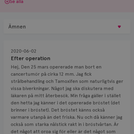
Se alla
Ämnen
Behandling
2020-06-02
Biopsi
Efter operation
Hej, Den 25 mars opererade man bort en
Biverkningar
cancertumör på cirka 12 mm. Jag fick
strålbehandling och Tamoxifen som naturligtvis ger
Bröstvårta
vissa biverkningar. Något jag ska diskutera med
Knöl
läkaren på mitt återbesök. Min fråga gäller i stället
den hetta jag känner i det opererade bröstet (det
Läkemedel
brinner i bröstet). Det bröstet känns också
varmare utanpå än det friska. Nu och då känner jag
Typ av bröstcancer
också som starka nålstick rakt in i bröstvårtan. Är
det något att oroa sig för eller är det något som