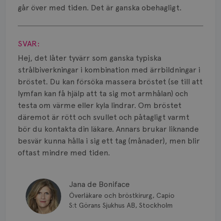
Smärta
går över med tiden. Det är ganska obehagligt.
Prognos
Visa svar
SVAR:
Risker
Hej, det låter tyvärr som ganska typiska
Spridd bröstcancer
strålbiverkningar i kombination med ärrbildningar i
bröstet. Du kan försöka massera bröstet (se till att
Strålning
lymfan kan få hjälp att ta sig mot armhålan) och
testa om värme eller kyla lindrar. Om bröstet
Vätska
däremot är rött och svullet och påtagligt varmt
bör du kontakta din läkare. Annars brukar liknande
besvär kunna hålla i sig ett tag (månader), men blir
oftast mindre med tiden.
Jana de Boniface
Överläkare och bröstkirurg, Capio
S:t Görans Sjukhus AB, Stockholm