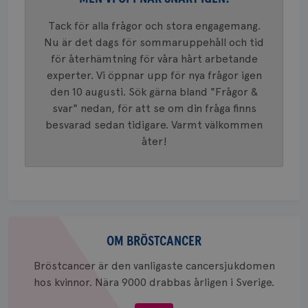
mönster
innehåll
Tack för alla frågor och stora engagemang.
identite
eller we
Nu är det dags för sommaruppehåll och tid
sig till.
_gat-ka
för återhämtning för våra hårt arbetande
att beg
experter. Vi öppnar upp för nya frågor igen
som regi
webbpla
den 10 augusti. Sök gärna bland "Frågor &
trafikvo
svar" nedan, för att se om din fråga finns
_ga
1 år 1
Detta c
Google LLC
besvarad sedan tidigare. Varmt välkommen
månad
associe
.brostcancerforbundet.se
__Secure-ROLLOUT_TOKEN
.youtube.com
5
Universal
månad
åter!
en vikti
4 veck
Googles
analystj
VISITOR_INFO1_LIVE
5
Google LLC
används 
månad
.youtube.com
unika a
4 veck
tilldela
generer
klientid
i varje 
Om
webbpla
bröstcancer
att berä
OM BRÖSTCANCER
session
för
Bröstcancer är den vanligaste cancersjukdomen
webbpla
hos kvinnor. Nära 9000 drabbas årligen i Sverige.
_ga_W8VXKBRK9Y
.brostcancerforbundet.se
1 år 1
Denna c
månad
Google A
ar_debug
.pinterest.com
1 år
bevara s