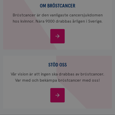
webbpla
bröstcancer
OM BRÖSTCANCER
_ga_W8VXKBRK9Y
.brostcancerforbundet.se
1 år 1
Denna c
månad
Google A
ar_debug
.pinterest.com
1 år
Bröstcancer är den vanligaste cancersjukdomen
bevara s
hos kvinnor. Nära 9000 drabbas årligen i Sverige.
_gid
1 dag
Denna co
Google LLC
Google A
.brostcancerforbundet.se
och uppd
värde fö
Om
och anvä
och spår
bröstcancer
IDE
1 år
Google LLC
.doubleclick.net
Stöd
oss
STÖD OSS
Vår vision är att ingen ska drabbas av bröstcancer.
Var med och bekämpa bröstcancer med oss!
_gcl_au
3
Google LLC
Stöd
månad
.brostcancerforbundet.se
oss