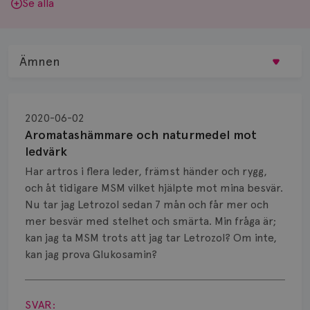
Se alla
Ämnen
Behandling
2020-06-02
Biopsi
Aromatashämmare och naturmedel mot
ledvärk
Biverkningar
Har artros i flera leder, främst händer och rygg,
och åt tidigare MSM vilket hjälpte mot mina besvär.
Bröstvårta
Nu tar jag Letrozol sedan 7 mån och får mer och
Knöl
mer besvär med stelhet och smärta. Min fråga är;
kan jag ta MSM trots att jag tar Letrozol? Om inte,
Läkemedel
kan jag prova Glukosamin?
Visa svar
Typ av bröstcancer
SVAR: