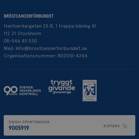
BRÖSTCANCERFÖRBUNDET
_pin_unauth
1 år
Hantverkargatan 25 B, 1 trappa (våning 4)
Pinterest Inc.
.brostcancerforbundet.se
112 21 Stockholm
08-546 40 530
Mejl:
info@brostcancerforbundet.se
Organisationsnummer: 802010-4264
SWISH SPONTANGÅVA
KOPIERA
9005919