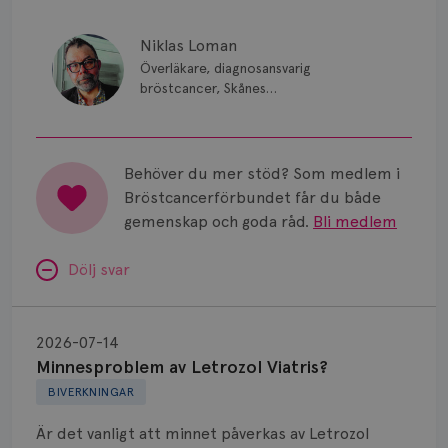
Niklas Loman
Överläkare, diagnosansvarig
bröstcancer, Skånes
universitetssjukhus i Lund.
Behöver du mer stöd? Som medlem i
Bröstcancerförbundet får du både
gemenskap och goda råd.
Bli medlem
Dölj svar
Minnesproblem
av
2026-07-14
Letrozol
Minnesproblem av Letrozol Viatris?
Viatris?
BIVERKNINGAR
Är det vanligt att minnet påverkas av Letrozol