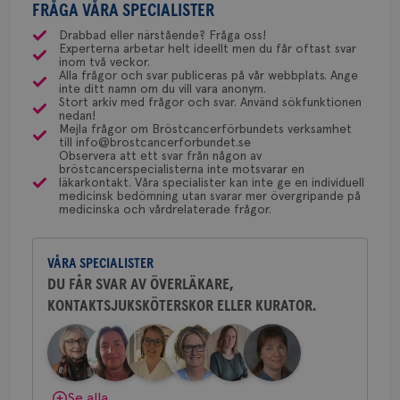
csrftoken
brostcancerforbundet.se
11
Den
med ett speciellt blodprov. Det ser lite olika ut på
FRÅGA VÅRA SPECIALISTER
gemenskap och goda råd.
Bli medlem
uppskattas!
NU-sjukvården i Uddevalla.
månader
til
4 veckor
web
olika ställen hur rutinerna ser ut, men ofta är det
Drabbad eller närstående? Fråga oss!
för
Experterna arbetar helt ideellt men du får oftast svar
via Klinisk Genetik (på universitetssjukhus) som
utf
Dölj svar
Behöver du mer stöd? Som medlem i
inom två veckor.
en 
dessa prover beställs. Om du vill undersöka detta
Alla frågor och svar publiceras på vår webbplats. Ange
typ
Bröstcancerförbundet får du både
inte ditt namn om du vill vara anonym.
på 
kan du börja med att söka hjälp på vårdcentralen,
gemenskap och goda råd.
Bli medlem
Stort arkiv med frågor och svar. Använd sökfunktionen
som kan skriva remiss till den klinik som är ansvarig
nedan!
CookieScriptConsent
4 veckor
Den
CookieScript
2 dagar
Coo
Mejla frågor om Bröstcancerförbundets verksamhet
.brostcancerforbundet.se
för detta i din region.
tjä
till info@brostcancerforbundet.se
Dölj svar
ihå
Observera att ett svar från någon av
bes
bröstcancerspecialisterna inte motsvarar en
nöd
läkarkontakt. Våra specialister kan inte ge en individuell
Scr
Yvette Andersson
Google
medicinsk bedömning utan svarar mer övergripande på
fun
medicinska och vårdrelaterade frågor.
Privacy Policy
ÖVERLÄKARE OCH BRÖSTKIRURG
Yvette Andersson är överläkare
och bröstkirurg vid Västmanlands
VÅRA SPECIALISTER
sjukhus i Västerås.
DU FÅR SVAR AV ÖVERLÄKARE,
Namn
Leverantör
/
Domän
Utgång
Beskriv
KONTAKTSJUKSKÖTERSKOR ELLER KURATOR.
Behöver du mer stöd? Som medlem i
c_rid
.brostcancerforbundet.se
1 dag
Denna c
Namn
Leverantör
/
Domän
Utgån
Bröstcancerförbundet får du både
att mäta
gemenskap och goda råd.
Bli medlem
postutsk
YSC
Sessi
Google LLC
om mott
.youtube.com
länkar i
konverte
Dölj svar
Se alla