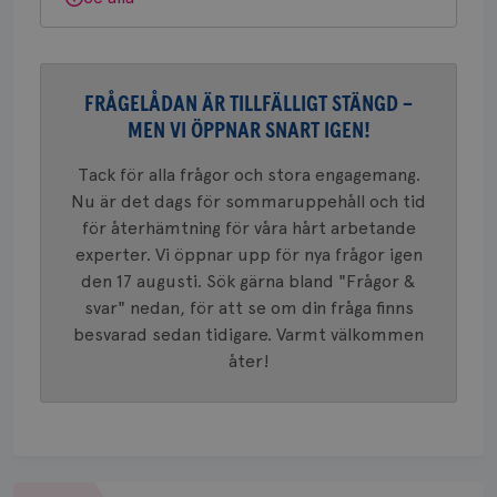
webbpla
VISITOR_PRIVACY_METADATA
5
YouTube
_gat_UA-1577937-
.brostcancerforbundet.se
1
Detta är
månad
.youtube.com
37
minut
cookie s
4 veck
Google A
mönster
innehåll
FRÅGELÅDAN ÄR TILLFÄLLIGT STÄNGD –
identite
eller we
MEN VI ÖPPNAR SNART IGEN!
sig till.
_gat-ka
att beg
Tack för alla frågor och stora engagemang.
som regi
Nu är det dags för sommaruppehåll och tid
webbpla
trafikvo
för återhämtning för våra hårt arbetande
_ga
1 år 1
Detta c
Google LLC
experter. Vi öppnar upp för nya frågor igen
månad
associe
.brostcancerforbundet.se
__Secure-ROLLOUT_TOKEN
.youtube.com
5
den 17 augusti. Sök gärna bland "Frågor &
Universal
månad
en vikti
4 veck
svar" nedan, för att se om din fråga finns
Googles
analystj
besvarad sedan tidigare. Varmt välkommen
VISITOR_INFO1_LIVE
5
Google LLC
används 
månad
.youtube.com
åter!
unika a
4 veck
tilldela
generer
klientid
i varje 
webbpla
att berä
session
för
Om