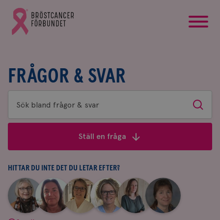
startsida
Gå
till
Bröstcancerförbundets
startsida
FRÅGOR & SVAR
Sök
Sök
bland
frågor
Ställ en fråga
&
svar
HITTAR DU INTE DET DU LETAR EFTER?
|
|
|
|
|
|
Aina
Anne
Fredrika
Jeanette
Maria
Yvette
Johnsson
Andersson
Killander
Bäcklund
Edegran
Andersson