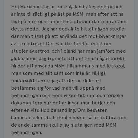
Smärta
Hej Marianne, jag är en träig landstingsdoktor och
Prognos
är inte tillräckligt påläst på MSM, men efter att ha
läst på litet och funnit flera studier där man använt
Risker
detta medel. Jag har dock inte hittat någon studie
där man tittat på att använda det mot biverkningar
Spridd bröstcancer
av t ex letrozol. Det handlar förstås mest om
studier av artros, och i bland har man jämfört med
Strålning
glukosamin. Jag tror inte att det finns något direkt
hinder att använda MSM tillsammans med letrozol,
Vätska
men som med allt sånt som inte är riktigt
undersökt tänker jag att det är klokt att
bestämma sig för vad man vill uppnå med
behandlingen och inom vilken tidsram och försöka
dokumentera hur det är innan man börjar och
efter en viss tids behandling. Om besvären
(smärtan eller stelheten) minskar så är det bra, om
de är de samma skulle jag sluta igen med MSM-
behandlingen.