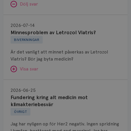
Dölj svar
Minnesproblem
av
2026-07-14
Letrozol
Minnesproblem av Letrozol Viatris?
Viatris?
BIVERKNINGAR
Är det vanligt att minnet påverkas av Letrozol
Viatris? Bör jag byta medicin?
Visa svar
Fundering
kring
SVAR:
2026-06-25
alt
Fundering kring alt medicin mot
Hej. Oavsett vilken hormonsänkande behandling
medicin
klimakteriebesvär
(men även cytostatika) man får så kan en del
mot
ÖVRIGT
uppleva negativ påverkan på minnet. Prata din
klimakteriebesvär
läkare och hör om ni kanske kan byta till annat
Jag har nyligen op för Her2 negativ. Ingen spridning
märke eller annan aromatashämmare. Det kan ofta
i lymfan, borttaget med god marginal. Jag har