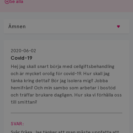
Se alla
Ämnen
Behandling
2020-06-02
Biopsi
Covid-19
Hej jag skall snart börja med cellgiftsbehandling
Biverkningar
och är mycket orolig för covid-19. Hur skall jag
tänka kring detta? Bör jag isolera mig? Jobba
Bröstvårta
hemifrån? Och min sambo som arbetar i bostöd
Knöl
och träffar brukare dagligen. Hur ska vi förhålla oss
till smittan?
Läkemedel
Visa svar
Typ av bröstcancer
SVAR:
Svår fråga. Jag tänker att man måste uppfatta att