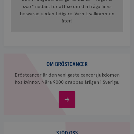
generer
klientid
svar" nedan, för att se om din fråga finns
i varje 
webbpla
besvarad sedan tidigare. Varmt välkommen
att berä
åter!
session
för
webbpla
_ga_W8VXKBRK9Y
.brostcancerforbundet.se
1 år 1
Denna c
månad
Google A
ar_debug
.pinterest.com
1 år
bevara s
_gid
1 dag
Denna co
Google LLC
Om
Google A
.brostcancerforbundet.se
bröstcancer
och uppd
OM BRÖSTCANCER
värde fö
och anvä
Bröstcancer är den vanligaste cancersjukdomen
och spår
hos kvinnor. Nära 9000 drabbas årligen i Sverige.
IDE
1 år
Google LLC
.doubleclick.net
Om
bröstcancer
Stöd
oss
STÖD OSS