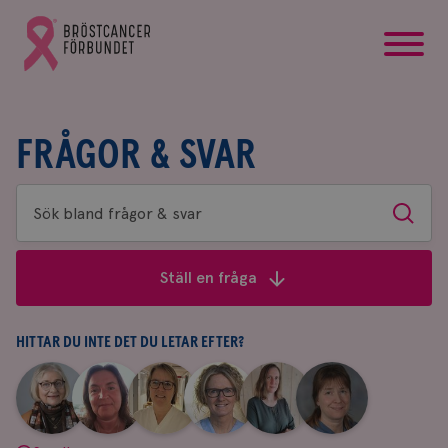
startsida
Gå
till
Bröstcancerförbundets
startsida
FRÅGOR & SVAR
Sök
Sök
bland
frågor
Ställ en fråga
&
svar
HITTAR DU INTE DET DU LETAR EFTER?
|
|
|
|
|
|
Aina
Anne
Fredrika
Jeanette
Maria
Yvette
Johnsson
Andersson
Killander
Bäcklund
Edegran
Andersson