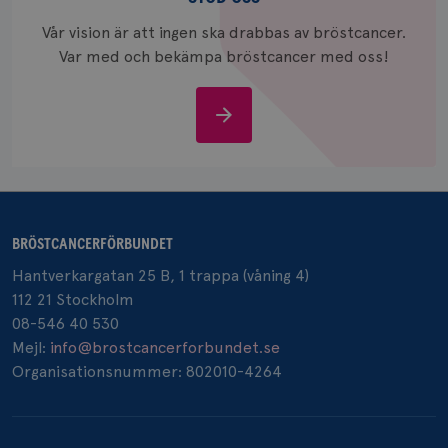
_gcl_au
3
Google LLC
månad
.brostcancerforbundet.se
Vår vision är att ingen ska drabbas av bröstcancer.
Var med och bekämpa bröstcancer med oss!
Stöd
oss
_pin_unauth
1 år
Pinterest Inc.
.brostcancerforbundet.se
BRÖSTCANCERFÖRBUNDET
Hantverkargatan 25 B, 1 trappa (våning 4)
112 21 Stockholm
08-546 40 530
Mejl:
info@brostcancerforbundet.se
Organisationsnummer: 802010-4264