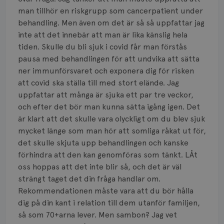
Smärta
man tillhör en riskgrupp som cancerpatient under
Prognos
behandling. Men även om det är så så uppfattar jag
inte att det innebär att man är lika känslig hela
Risker
tiden. Skulle du bli sjuk i covid får man förstås
pausa med behandlingen för att undvika att sätta
Spridd bröstcancer
ner immunförsvaret och exponera dig för risken
att covid ska ställa till med stort elände. Jag
Strålning
uppfattar att många är sjuka ett par tre veckor,
och efter det bör man kunna sätta igång igen. Det
Vätska
är klart att det skulle vara olyckligt om du blev sjuk
mycket länge som man hör att somliga råkat ut för,
det skulle skjuta upp behandlingen och kanske
förhindra att den kan genomföras som tänkt. LÅt
oss hoppas att det inte blir så, och det är väl
strängt taget det din fråga handlar om.
Rekommendationen måste vara att du bör hålla
dig på din kant i relation till dem utanför familjen,
så som 70+arna lever. Men sambon? Jag vet