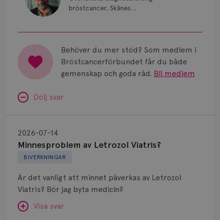
bröstcancer, Skånes
universitetssjukhus i Lund.
Behöver du mer stöd? Som medlem i
Bröstcancerförbundet får du både
gemenskap och goda råd.
Bli medlem
Dölj svar
Minnesproblem
av
2026-07-14
Letrozol
Minnesproblem av Letrozol Viatris?
Viatris?
BIVERKNINGAR
Är det vanligt att minnet påverkas av Letrozol
Viatris? Bör jag byta medicin?
Visa svar