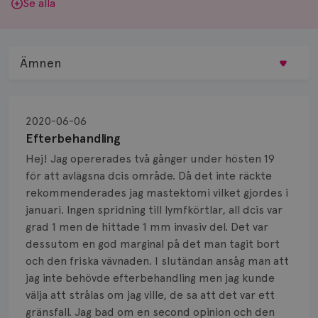
Se alla
Ämnen
Behandling
2020-06-06
Biopsi
Efterbehandling
Hej! Jag opererades två gånger under hösten 19
Biverkningar
för att avlägsna dcis område. Då det inte räckte
rekommenderades jag mastektomi vilket gjordes i
Bröstvårta
januari. Ingen spridning till lymfkörtlar, all dcis var
Knöl
grad 1 men de hittade 1 mm invasiv del. Det var
dessutom en god marginal på det man tagit bort
Läkemedel
och den friska vävnaden. I slutändan ansåg man att
jag inte behövde efterbehandling men jag kunde
Typ av bröstcancer
välja att strålas om jag ville, de sa att det var ett
gränsfall. Jag bad om en second opinion och den