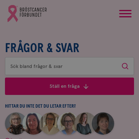
startsida
Gå
till
Bröstcancerförbundets
startsida
FRÅGOR & SVAR
Sök
Sök
bland
frågor
Ställ en fråga
&
svar
HITTAR DU INTE DET DU LETAR EFTER?
|
|
|
|
|
|
Aina
Anne
Fredrika
Jeanette
Maria
Yvette
Johnsson
Andersson
Killander
Bäcklund
Edegran
Andersson