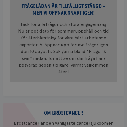
37
minut
cookie s
4 veck
FRÅGELÅDAN ÄR TILLFÄLLIGT STÄNGD –
Google A
mönster
MEN VI ÖPPNAR SNART IGEN!
innehåll
identite
eller we
Tack för alla frågor och stora engagemang.
sig till.
_gat-ka
Nu är det dags för sommaruppehåll och tid
att beg
för återhämtning för våra hårt arbetande
som regi
webbpla
experter. Vi öppnar upp för nya frågor igen
trafikvo
den 10 augusti. Sök gärna bland "Frågor &
_ga
1 år 1
Detta c
Google LLC
svar" nedan, för att se om din fråga finns
månad
associe
.brostcancerforbundet.se
__Secure-ROLLOUT_TOKEN
.youtube.com
5
Universal
månad
besvarad sedan tidigare. Varmt välkommen
en vikti
4 veck
Googles
åter!
analystj
VISITOR_INFO1_LIVE
5
Google LLC
används 
månad
.youtube.com
unika a
4 veck
tilldela
generer
klientid
i varje 
webbpla
Om
att berä
session
bröstcancer
OM BRÖSTCANCER
för
webbpla
Bröstcancer är den vanligaste cancersjukdomen
_ga_W8VXKBRK9Y
.brostcancerforbundet.se
1 år 1
Denna c