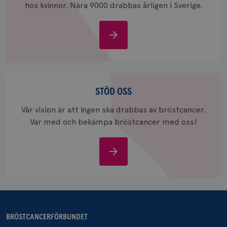
hos kvinnor. Nära 9000 drabbas årligen i Sverige.
månad
Google A
ar_debug
.pinterest.com
1 år
bevara s
_gid
1 dag
Denna co
Google LLC
Om
Google A
.brostcancerforbundet.se
och uppd
bröstcancer
värde fö
och anvä
och spår
Stöd
IDE
1 år
Google LLC
.doubleclick.net
oss
STÖD OSS
Vår vision är att ingen ska drabbas av bröstcancer.
Var med och bekämpa bröstcancer med oss!
Stöd
oss
_gcl_au
3
Google LLC
månad
.brostcancerforbundet.se
BRÖSTCANCERFÖRBUNDET