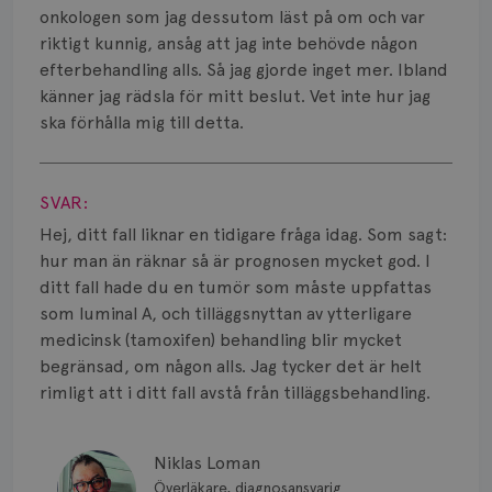
Smärta
onkologen som jag dessutom läst på om och var
riktigt kunnig, ansåg att jag inte behövde någon
Prognos
efterbehandling alls. Så jag gjorde inget mer. Ibland
känner jag rädsla för mitt beslut. Vet inte hur jag
Risker
ska förhålla mig till detta.
Spridd bröstcancer
Visa svar
Strålning
SVAR:
Hej, ditt fall liknar en tidigare fråga idag. Som sagt:
Vätska
hur man än räknar så är prognosen mycket god. I
ditt fall hade du en tumör som måste uppfattas
som luminal A, och tilläggsnyttan av ytterligare
medicinsk (tamoxifen) behandling blir mycket
begränsad, om någon alls. Jag tycker det är helt
rimligt att i ditt fall avstå från tilläggsbehandling.
Niklas Loman
Överläkare, diagnosansvarig