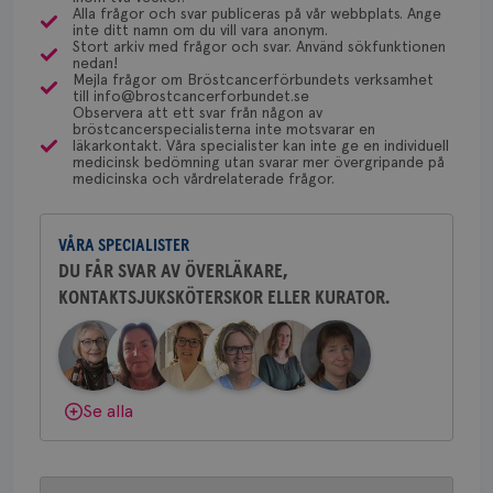
dessa prover beställs. Om du vill undersöka detta
för
Alla frågor och svar publiceras på vår webbplats. Ange
Bröstcancerförbundet får du både
utf
inte ditt namn om du vill vara anonym.
kan du börja med att söka hjälp på vårdcentralen,
en 
gemenskap och goda råd.
Bli medlem
Stort arkiv med frågor och svar. Använd sökfunktionen
typ
som kan skriva remiss till den klinik som är ansvarig
nedan!
på 
Mejla frågor om Bröstcancerförbundets verksamhet
för detta i din region.
till info@brostcancerforbundet.se
Dölj svar
CookieScriptConsent
4 veckor
Den
CookieScript
Observera att ett svar från någon av
2 dagar
Coo
.brostcancerforbundet.se
bröstcancerspecialisterna inte motsvarar en
tjä
läkarkontakt. Våra specialister kan inte ge en individuell
ihå
Yvette Andersson
medicinsk bedömning utan svarar mer övergripande på
bes
medicinska och vårdrelaterade frågor.
nöd
ÖVERLÄKARE OCH BRÖSTKIRURG
Scr
Google
Yvette Andersson är överläkare
fun
Privacy Policy
och bröstkirurg vid Västmanlands
VÅRA SPECIALISTER
sjukhus i Västerås.
DU FÅR SVAR AV ÖVERLÄKARE,
KONTAKTSJUKSKÖTERSKOR ELLER KURATOR.
Behöver du mer stöd? Som medlem i
Bröstcancerförbundet får du både
Namn
Leverantör
/
Domän
Utgång
Beskriv
gemenskap och goda råd.
Bli medlem
c_rid
.brostcancerforbundet.se
1 dag
Denna c
Namn
Leverantör
/
Domän
Utgån
att mäta
postutsk
YSC
Sessi
Google LLC
Dölj svar
om mott
Se alla
.youtube.com
länkar i
konverte
webbpla
VISITOR_PRIVACY_METADATA
5
YouTube
_gat_UA-1577937-
.brostcancerforbundet.se
1
Detta är
månad
.youtube.com