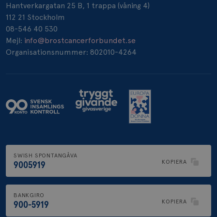
Hantverkargatan 25 B, 1 trappa (våning 4)
112 21 Stockholm
_pin_unauth
1 år
Pinterest Inc.
08-546 40 530
.brostcancerforbundet.se
Mejl:
info@brostcancerforbundet.se
Organisationsnummer: 802010-4264
SWISH SPONTANGÅVA
KOPIERA
9005919
BANKGIRO
KOPIERA
900-5919