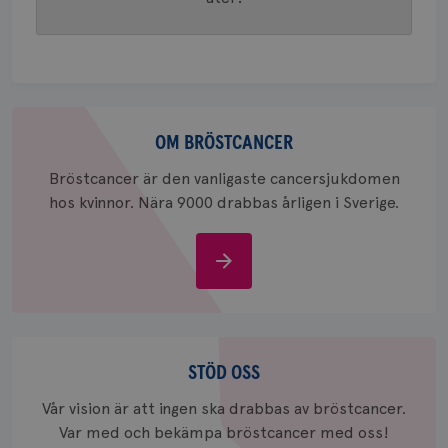
webbpla
att berä
session
för
webbpla
_ga_W8VXKBRK9Y
.brostcancerforbundet.se
1 år 1
Denna c
månad
Google A
ar_debug
.pinterest.com
1 år
Om
bevara s
bröstcancer
OM BRÖSTCANCER
_gid
1 dag
Denna co
Google LLC
Google A
.brostcancerforbundet.se
och uppd
Bröstcancer är den vanligaste cancersjukdomen
värde fö
hos kvinnor. Nära 9000 drabbas årligen i Sverige.
och anvä
och spår
IDE
1 år
Google LLC
Om
.doubleclick.net
bröstcancer
Stöd
oss
STÖD OSS
Vår vision är att ingen ska drabbas av bröstcancer.
_gcl_au
3
Google LLC
Var med och bekämpa bröstcancer med oss!
månad
.brostcancerforbundet.se