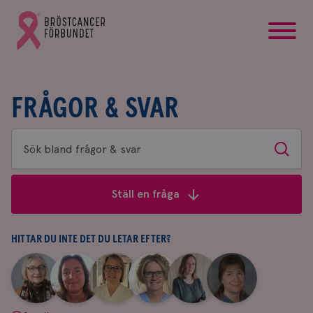
startsida
Gå
till
Bröstcancerförbundets
startsida
FRÅGOR & SVAR
Sök
Sök
bland
frågor
Ställ en fråga
&
svar
HITTAR DU INTE DET DU LETAR EFTER?
|
|
|
|
|
|
Aina
Anne
Fredrika
Jeanette
Maria
Yvette
Johnsson
Andersson
Killander
Bäcklund
Edegran
Andersson