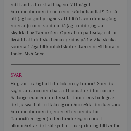
Smärta
mitt andra bröst att jag nu fått något
hormonoberoende och mer svårbehandlat? De så
Prognos
att jag har god prognos att bli fri även denna gång
men är ju mer rädd nu då jag trodde jag var
Risker
skyddad av Tamoxifen. Operation på tisdag och är
Spridd bröstcancer
livrädd att det ska hinna spridas på 1 v. Ska skicka
samma fråga till kontaktsköterskan men vill höra er
Strålning
tanke. Mvh Anna
Visa svar
Vätska
SVAR:
Hej, vad tråkigt att du fick en ny tumör! Som du
säger är carcinoma bara ett annat ord för cancer.
Så länge man inte undersökt tumörens biologi är
det ju svårt att uttala sig om huruvida den kan vara
hormonoberoende, men eftersom du tar
Tamoxifen ligger ju den funderingen nära. I
allmänhet är det sällsynt att ha spridning till lymfan