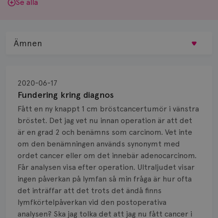
Se alla
Ämnen
Behandling
2020-06-17
Biopsi
Fundering kring diagnos
Fått en ny knappt 1 cm bröstcancertumör i vänstra
Biverkningar
bröstet. Det jag vet nu innan operation är att det
är en grad 2 och benämns som carcinom. Vet inte
Bröstvårta
om den benämningen används synonymt med
Knöl
ordet cancer eller om det innebär adenocarcinom.
Får analysen visa efter operation. Ultraljudet visar
Läkemedel
ingen påverkan på lymfan så min fråga är hur ofta
det inträffar att det trots det ändå finns
Typ av bröstcancer
lymfkörtelpåverkan vid den postoperativa
analysen? Ska jag tolka det att jag nu fått cancer i