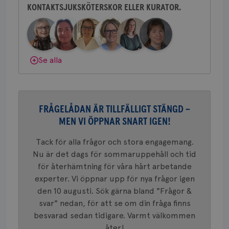
postutsk
YSC
Sessi
Google LLC
KONTAKTSJUKSKÖTERSKOR ELLER KURATOR.
Behöver du mer stöd? Som medlem i
om mott
.youtube.com
länkar i
Bröstcancerförbundet får du både
konverte
webbpla
gemenskap och goda råd.
Bli medlem
VISITOR_PRIVACY_METADATA
5
YouTube
_gat_UA-1577937-
.brostcancerforbundet.se
1
Detta är
månad
.youtube.com
37
minut
cookie s
4 veck
Dölj svar
Se alla
Google A
mönster
innehåll
identite
eller we
sig till.
_gat-ka
FRÅGELÅDAN ÄR TILLFÄLLIGT STÄNGD –
att beg
som regi
MEN VI ÖPPNAR SNART IGEN!
webbpla
trafikvo
Tack för alla frågor och stora engagemang.
_ga
1 år 1
Detta c
Google LLC
Nu är det dags för sommaruppehåll och tid
månad
associe
.brostcancerforbundet.se
__Secure-ROLLOUT_TOKEN
.youtube.com
5
Universal
månad
för återhämtning för våra hårt arbetande
en vikti
4 veck
Googles
experter. Vi öppnar upp för nya frågor igen
analystj
VISITOR_INFO1_LIVE
5
Google LLC
används 
den 10 augusti. Sök gärna bland "Frågor &
månad
.youtube.com
unika a
4 veck
svar" nedan, för att se om din fråga finns
tilldela
generer
besvarad sedan tidigare. Varmt välkommen
klientid
i varje 
åter!