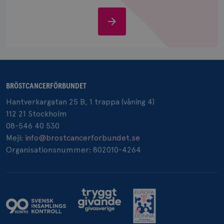
Stöd
oss
_pin_unauth
1 år
Pinterest Inc.
.brostcancerforbundet.se
BRÖSTCANCERFÖRBUNDET
Hantverkargatan 25 B, 1 trappa (våning 4)
112 21 Stockholm
08-546 40 530
Mejl:
info@brostcancerforbundet.se
Organisationsnummer: 802010-4264