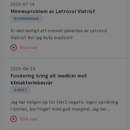
av
2026-07-14
Letrozol
Minnesproblem av Letrozol Viatris?
Viatris?
BIVERKNINGAR
Är det vanligt att minnet påverkas av Letrozol
Viatris? Bör jag byta medicin?
Visa svar
Fundering
kring
SVAR:
2026-06-25
alt
Fundering kring alt medicin mot
Hej. Oavsett vilken hormonsänkande behandling
medicin
klimakteriebesvär
(men även cytostatika) man får så kan en del
mot
ÖVRIGT
uppleva negativ påverkan på minnet. Prata din
klimakteriebesvär
läkare och hör om ni kanske kan byta till annat
Jag har nyligen op för Her2 negativ. Ingen spridning
märke eller annan aromatashämmare. Det kan ofta
i lymfan, borttaget med god marginal. Jag har
vara bra att ha en paus först, för att se att
genomgått en 5 dagars strålning och är färdig
besvären blir bättre, men bäst är att prata med
Visa svar
behandlad. Efter att jag nu slutat med östrogen-
sin vårdgivare som har all information om din
lenzetto, har klimakteriebesvären kommit med