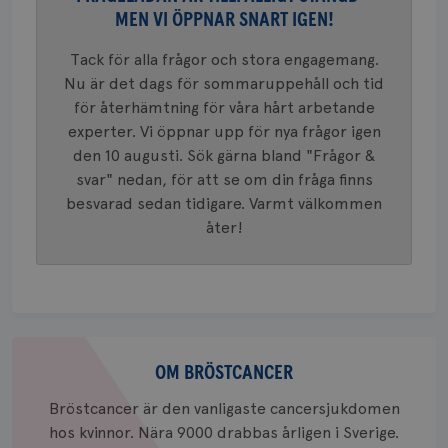
Googles
MEN VI ÖPPNAR SNART IGEN!
analystj
VISITOR_INFO1_LIVE
5
Google LLC
används 
månad
.youtube.com
unika a
4 veck
Tack för alla frågor och stora engagemang.
tilldela
generer
Nu är det dags för sommaruppehåll och tid
klientid
för återhämtning för våra hårt arbetande
i varje 
webbpla
experter. Vi öppnar upp för nya frågor igen
att berä
session
den 10 augusti. Sök gärna bland "Frågor &
för
webbpla
svar" nedan, för att se om din fråga finns
besvarad sedan tidigare. Varmt välkommen
_ga_W8VXKBRK9Y
.brostcancerforbundet.se
1 år 1
Denna c
månad
Google A
ar_debug
.pinterest.com
1 år
åter!
bevara s
_gid
1 dag
Denna co
Google LLC
Google A
.brostcancerforbundet.se
och uppd
värde fö
och anvä
och spår
Om
IDE
1 år
Google LLC
bröstcancer
OM BRÖSTCANCER
.doubleclick.net
Bröstcancer är den vanligaste cancersjukdomen
hos kvinnor. Nära 9000 drabbas årligen i Sverige.