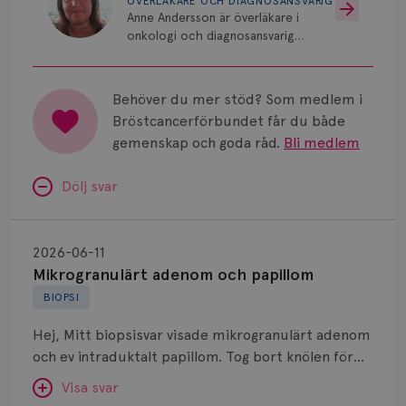
ÖVERLÄKARE OCH DIAGNOSANSVARIG
Anne Andersson är överläkare i
onkologi och diagnosansvarig
för bröstcancer vid Norrlands
Universitetssjukhus i Umeå.
Behöver du mer stöd? Som medlem i
Bröstcancerförbundet får du både
gemenskap och goda råd.
Bli medlem
Dölj svar
Mikrogranulärt
adenom
2026-06-11
och
Mikrogranulärt adenom och papillom
papillom
BIOPSI
Hej, Mitt biopsisvar visade mikrogranulärt adenom
och ev intraduktalt papillom. Tog bort knölen för
några veckor sedan med VAE. Vad är mikrogranulärt
Visa svar
adenom och medför det en ökad risk för cancer?