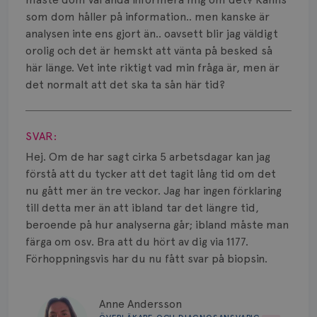
Vätska
som dom håller på information.. men kanske är
analysen inte ens gjort än.. oavsett blir jag väldigt
orolig och det är hemskt att vänta på besked så
här länge. Vet inte riktigt vad min fråga är, men är
det normalt att det ska ta sån här tid?
Visa svar
SVAR:
Hej. Om de har sagt cirka 5 arbetsdagar kan jag
förstå att du tycker att det tagit lång tid om det
nu gått mer än tre veckor. Jag har ingen förklaring
till detta mer än att ibland tar det längre tid,
beroende på hur analyserna går; ibland måste man
färga om osv. Bra att du hört av dig via 1177.
Förhoppningsvis har du nu fått svar på biopsin.
Anne Andersson