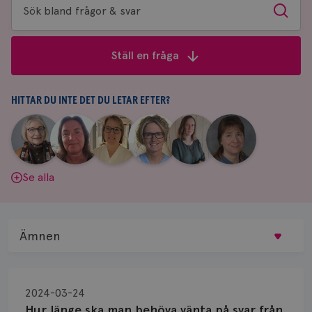
Sök
Sök
bland
frågor
Ställ en fråga
&
svar
HITTAR DU INTE DET DU LETAR EFTER?
|
|
|
|
|
|
Aina
Anne
Fredrika
Jeanette
Maria
Yvette
Johnsson
Andersson
Killander
Bäcklund
Edegran
Andersson
Se alla
Ämnen
Behandling
2024-03-24
Biopsi
Hur länge ska man behöva vänta på svar från