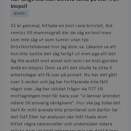
biopsi?
Biverkningar
BIOPSI
Bröstvårta
33 år gammal, hittade en knöl i ena bröstet, fick
remiss till mammografi där de såg en knöl men
Knöl
som inte såg ut som tumör utan typ
bröstkörtelvävnad tror jag dom sa. Läkaren sa att
Läkemedel
hon inte tyckte det såg farligt ut men pga att det
Typ av bröstcancer
låg lite avskilt mot annat och som i en knöl gjordes
ändå en biopisi. Dom sa att det skulle ta cirka 5
Smärta
arbetsdagar att få svar på provet. Nu har det gått
över 3 veckor och jag har fortfarande inte fått
Prognos
något svar. Jag har skickat frågor via 1177 till
mottagningen men får bara svar "vi lämnar ärendet
Risker
vidare till ansvarig vårdgivare". Hur ska jag tolka det
här? Är mitt ärende inte prioriterat och därför tar
Spridd bröstcancer
det tid? Eller tar analysen sån tid? Hade dom
hittat några cancerceller och undersöker vidare
Strålning
måste dom väl ändå informera mig om det? Känns