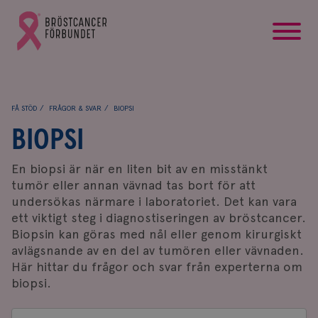
startsida
Gå
till
Bröstcancerförbundets
startsida
FÅ STÖD
FRÅGOR & SVAR
BIOPSI
BIOPSI
En biopsi är när en liten bit av en misstänkt
tumör eller annan vävnad tas bort för att
undersökas närmare i laboratoriet. Det kan vara
ett viktigt steg i diagnostiseringen av bröstcancer.
Biopsin kan göras med nål eller genom kirurgiskt
avlägsnande av en del av tumören eller vävnaden.
Här hittar du frågor och svar från experterna om
biopsi.