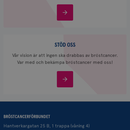
Om
bröstcancer
_gcl_au
3
Google LLC
månad
.brostcancerforbundet.se
Stöd
oss
STÖD OSS
Vår vision är att ingen ska drabbas av bröstcancer.
Var med och bekämpa bröstcancer med oss!
_pin_unauth
1 år
Pinterest Inc.
Stöd
.brostcancerforbundet.se
oss
BRÖSTCANCERFÖRBUNDET
Hantverkargatan 25 B, 1 trappa (våning 4)