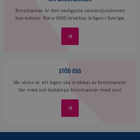
Bröstcancer är den vanligaste cancersjukdomen
hos kvinnor. Nära 9000 drabbas årligen i Sverige.
Om
_gcl_au
3
Google LLC
bröstcancer
månad
.brostcancerforbundet.se
Stöd
oss
STÖD OSS
Vår vision är att ingen ska drabbas av bröstcancer.
Var med och bekämpa bröstcancer med oss!
_pin_unauth
1 år
Pinterest Inc.
.brostcancerforbundet.se
Stöd
oss