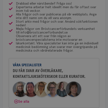
även om man inte upplevt några problem under
Dölj svar
Drabbad eller närstående? Fråga oss!
Behöver du mer stöd? Som medlem i
Experterna arbetar helt ideellt men du får oftast svar
behandlingstiden. Det är så olika. Jag har inte
Dölj svar
Bröstcancerförbundet får du både
inom två veckor.
träffat någon som mått sämre när den slutat,
Alla frågor och svar publiceras på vår webbplats. Ange
gemenskap och goda råd.
Bli medlem
inte ditt namn om du vill vara anonym.
förutom att någon fått tillbaka sin menstruation,
Stort arkiv med frågor och svar. Använd sökfunktionen
Namn
Leverantör
/
Domän
Utgång
Beskriv
om det skulle upplevas negativt. Men jag tänker:
nedan!
Dölj svar
Mejla frågor om Bröstcancerförbundets verksamhet
vad bra att behandlingen gått bra. :)
c_rid
.brostcancerforbundet.se
1 dag
Denna c
Namn
Leverantör
/
Domän
Utgån
till info@brostcancerforbundet.se
att mäta
Observera att ett svar från någon av
postutsk
YSC
Sessi
Google LLC
bröstcancerspecialisterna inte motsvarar en
om mott
.youtube.com
läkarkontakt. Våra specialister kan inte ge en individuell
länkar i
Anne Andersson
medicinsk bedömning utan svarar mer övergripande på
konverte
medicinska och vårdrelaterade frågor.
webbpla
ÖVERLÄKARE OCH DIAGNOSANSVARIG
Anne Andersson är överläkare i
VISITOR_PRIVACY_METADATA
5
YouTube
_gat_UA-1577937-
.brostcancerforbundet.se
1
Detta är
månad
.youtube.com
onkologi och diagnosansvarig
37
minut
cookie s
4 veck
Google A
VÅRA SPECIALISTER
för bröstcancer vid Norrlands
mönster
Universitetssjukhus i Umeå.
DU FÅR SVAR AV ÖVERLÄKARE,
innehåll
identite
KONTAKTSJUKSKÖTERSKOR ELLER KURATOR.
Behöver du mer stöd? Som medlem i
eller we
sig till.
Bröstcancerförbundet får du både
_gat-ka
gemenskap och goda råd.
Bli medlem
att beg
som regi
webbpla
trafikvo
Dölj svar
Se alla
_ga
1 år 1
Detta c
Google LLC