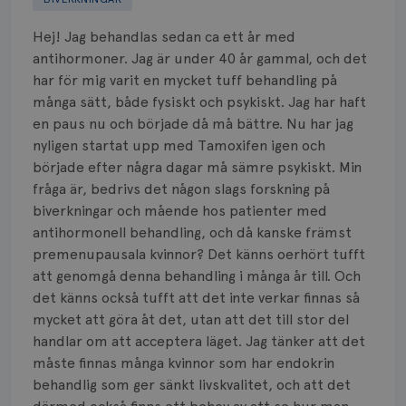
Biverkningar
Hej! Jag behandlas sedan ca ett år med
Bröstvårta
antihormoner. Jag är under 40 år gammal, och det
har för mig varit en mycket tuff behandling på
Knöl
många sätt, både fysiskt och psykiskt. Jag har haft
en paus nu och började då må bättre. Nu har jag
Läkemedel
nyligen startat upp med Tamoxifen igen och
Typ av bröstcancer
började efter några dagar må sämre psykiskt. Min
fråga är, bedrivs det någon slags forskning på
Smärta
biverkningar och mående hos patienter med
antihormonell behandling, och då kanske främst
Prognos
premenupausala kvinnor? Det känns oerhört tufft
att genomgå denna behandling i många år till. Och
Risker
det känns också tufft att det inte verkar finnas så
mycket att göra åt det, utan att det till stor del
Spridd bröstcancer
handlar om att acceptera läget. Jag tänker att det
måste finnas många kvinnor som har endokrin
Strålning
behandlig som ger sänkt livskvalitet, och att det