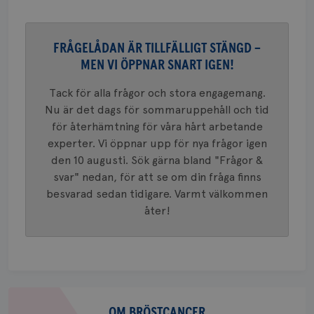
månad
associe
.brostcancerforbundet.se
__Secure-ROLLOUT_TOKEN
.youtube.com
5
Universal
månad
en vikti
4 veck
Googles
analystj
VISITOR_INFO1_LIVE
5
Google LLC
FRÅGELÅDAN ÄR TILLFÄLLIGT STÄNGD –
används 
månad
.youtube.com
unika a
MEN VI ÖPPNAR SNART IGEN!
4 veck
tilldela
generer
klientid
Tack för alla frågor och stora engagemang.
i varje 
Nu är det dags för sommaruppehåll och tid
webbpla
att berä
för återhämtning för våra hårt arbetande
session
för
experter. Vi öppnar upp för nya frågor igen
webbpla
den 10 augusti. Sök gärna bland "Frågor &
_ga_W8VXKBRK9Y
.brostcancerforbundet.se
1 år 1
Denna c
svar" nedan, för att se om din fråga finns
månad
Google A
ar_debug
.pinterest.com
1 år
bevara s
besvarad sedan tidigare. Varmt välkommen
åter!
_gid
1 dag
Denna co
Google LLC
Google A
.brostcancerforbundet.se
och uppd
värde fö
och anvä
och spår
IDE
1 år
Google LLC
.doubleclick.net
Om
bröstcancer
OM BRÖSTCANCER