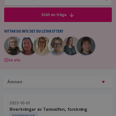
bland
frågor
Ställ en fråga
&
svar
HITTAR DU INTE DET DU LETAR EFTER?
|
|
|
|
|
|
Aina
Anne
Fredrika
Jeanette
Maria
Yvette
Johnsson
Andersson
Killander
Bäcklund
Edegran
Andersson
Se alla
Ämnen
Behandling
2023-10-01
Biopsi
Biverkningar av Tamoxifen, forskning
BIVERKNINGAR