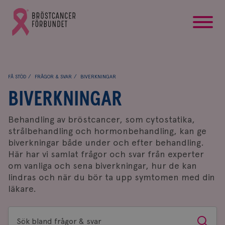
startsida
Gå
till
Bröstcancerförbundets
startsida
FÅ STÖD
FRÅGOR & SVAR
BIVERKNINGAR
BIVERKNINGAR
Behandling av bröstcancer, som cytostatika,
strålbehandling och hormonbehandling, kan ge
biverkningar både under och efter behandling.
Här har vi samlat frågor och svar från experter
om vanliga och sena biverkningar, hur de kan
lindras och när du bör ta upp symtomen med din
läkare.
Sök
Sök