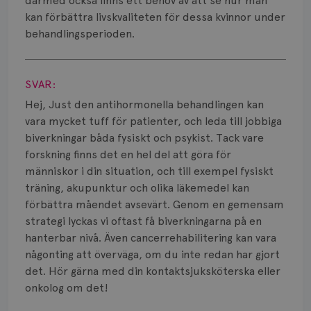
Vätska
därmed också finns ett behov av att se hur man
kan förbättra livskvaliteten för dessa kvinnor under
behandlingsperioden.
Visa svar
SVAR:
Hej, Just den antihormonella behandlingen kan
vara mycket tuff för patienter, och leda till jobbiga
biverkningar båda fysiskt och psykist. Tack vare
forskning finns det en hel del att göra för
människor i din situation, och till exempel fysiskt
träning, akupunktur och olika läkemedel kan
förbättra måendet avsevärt. Genom en gemensam
strategi lyckas vi oftast få biverkningarna på en
hanterbar nivå. Även cancerrehabilitering kan vara
någonting att överväga, om du inte redan har gjort
det. Hör gärna med din kontaktsjuksköterska eller
onkolog om det!