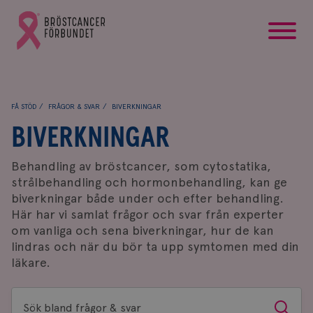
startsida
Gå
till
Bröstcancerförbundets
startsida
FÅ STÖD
FRÅGOR & SVAR
BIVERKNINGAR
BIVERKNINGAR
Behandling av bröstcancer, som cytostatika,
strålbehandling och hormonbehandling, kan ge
biverkningar både under och efter behandling.
Här har vi samlat frågor och svar från experter
om vanliga och sena biverkningar, hur de kan
lindras och när du bör ta upp symtomen med din
läkare.
Sök
Sök