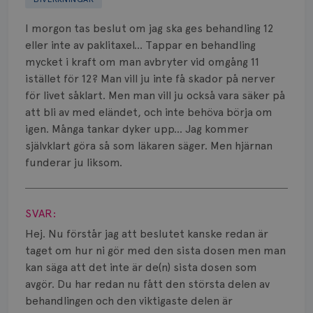
Biverkningar
I morgon tas beslut om jag ska ges behandling 12
Bröstvårta
eller inte av paklitaxel... Tappar en behandling
mycket i kraft om man avbryter vid omgång 11
Knöl
istället för 12? Man vill ju inte få skador på nerver
för livet såklart. Men man vill ju också vara säker på
Läkemedel
att bli av med eländet, och inte behöva börja om
Typ av bröstcancer
igen. Många tankar dyker upp... Jag kommer
självklart göra så som läkaren säger. Men hjärnan
Smärta
funderar ju liksom.
Visa svar
Prognos
SVAR:
Risker
Hej. Nu förstår jag att beslutet kanske redan är
taget om hur ni gör med den sista dosen men man
Spridd bröstcancer
kan säga att det inte är de(n) sista dosen som
Strålning
avgör. Du har redan nu fått den största delen av
behandlingen och den viktigaste delen är