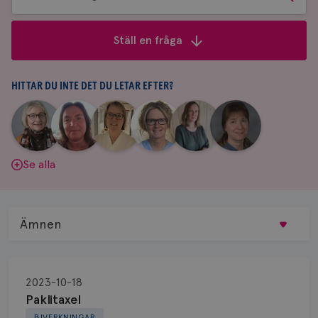
bland
frågor
Ställ en fråga
&
svar
HITTAR DU INTE DET DU LETAR EFTER?
|
|
|
|
|
|
Aina
Anne
Fredrika
Jeanette
Maria
Yvette
Johnsson
Andersson
Killander
Bäcklund
Edegran
Andersson
Se alla
Ämnen
Behandling
2023-10-18
Biopsi
Paklitaxel
BIVERKNINGAR