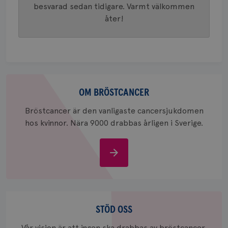
besvarad sedan tidigare. Varmt välkommen
i varje 
webbpla
åter!
att berä
session
för
webbpla
_ga_W8VXKBRK9Y
.brostcancerforbundet.se
1 år 1
Denna c
månad
Google A
ar_debug
.pinterest.com
1 år
bevara s
Om
_gid
1 dag
Denna co
Google LLC
bröstcancer
OM BRÖSTCANCER
Google A
.brostcancerforbundet.se
och uppd
värde fö
Bröstcancer är den vanligaste cancersjukdomen
och anvä
och spår
hos kvinnor. Nära 9000 drabbas årligen i Sverige.
IDE
1 år
Google LLC
.doubleclick.net
Om
bröstcancer
Stöd
oss
STÖD OSS
_gcl_au
3
Google LLC
Vår vision är att ingen ska drabbas av bröstcancer.