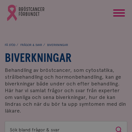
startsida
Gå
till
Bröstcancerförbundets
startsida
FÅ STÖD
FRÅGOR & SVAR
BIVERKNINGAR
BIVERKNINGAR
Behandling av bröstcancer, som cytostatika,
strålbehandling och hormonbehandling, kan ge
biverkningar både under och efter behandling.
Här har vi samlat frågor och svar från experter
om vanliga och sena biverkningar, hur de kan
lindras och när du bör ta upp symtomen med din
läkare.
Sök
Sök