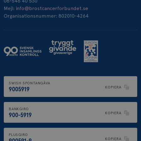
08-546 40 530
_pin_unauth
1 år
Pinterest Inc.
Mejl:
info@brostcancerforbundet.se
.brostcancerforbundet.se
Organisationsnummer: 802010-4264
SWISH SPONTANGÅVA
KOPIERA
9005919
BANKGIRO
KOPIERA
900-5919
PLUSGIRO
KOPIERA