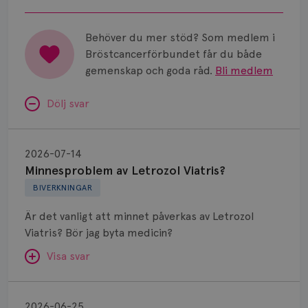
Vätska
för bröstcancer vid Norrlands
Universitetssjukhus i Umeå.
Behöver du mer stöd? Som medlem i
Bröstcancerförbundet får du både
gemenskap och goda råd.
Bli medlem
Dölj svar
Minnesproblem
av
2026-07-14
Letrozol
Minnesproblem av Letrozol Viatris?
Viatris?
BIVERKNINGAR
Är det vanligt att minnet påverkas av Letrozol
Viatris? Bör jag byta medicin?
Visa svar
Biverkningar
efter
SVAR:
2026-06-25