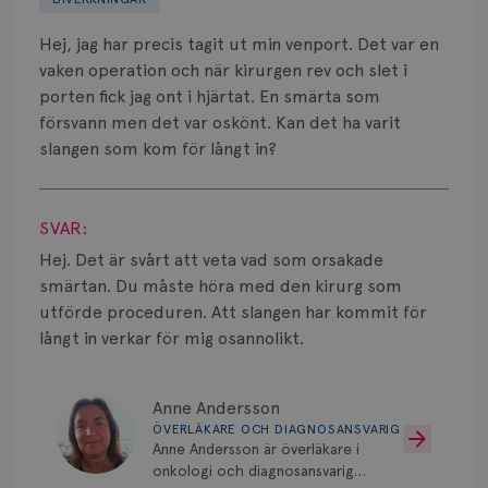
Biverkningar
Hej, jag har precis tagit ut min venport. Det var en
Bröstvårta
vaken operation och när kirurgen rev och slet i
porten fick jag ont i hjärtat. En smärta som
Knöl
försvann men det var oskönt. Kan det ha varit
slangen som kom för långt in?
Läkemedel
Visa svar
Typ av bröstcancer
SVAR:
Smärta
Hej. Det är svårt att veta vad som orsakade
smärtan. Du måste höra med den kirurg som
Prognos
utförde proceduren. Att slangen har kommit för
långt in verkar för mig osannolikt.
Risker
Spridd bröstcancer
Anne Andersson
ÖVERLÄKARE OCH DIAGNOSANSVARIG
Strålning
Anne Andersson är överläkare i
onkologi och diagnosansvarig