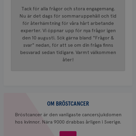
mönster
innehåll
Tack för alla frågor och stora engagemang.
identite
eller we
Nu är det dags för sommaruppehåll och tid
sig till.
för återhämtning för våra hårt arbetande
_gat-ka
att beg
experter. Vi öppnar upp för nya frågor igen
som regi
webbpla
den 10 augusti. Sök gärna bland "Frågor &
trafikvo
svar" nedan, för att se om din fråga finns
_ga
1 år 1
Detta c
Google LLC
besvarad sedan tidigare. Varmt välkommen
månad
associe
.brostcancerforbundet.se
__Secure-ROLLOUT_TOKEN
.youtube.com
5
Universal
månad
åter!
en vikti
4 veck
Googles
analystj
VISITOR_INFO1_LIVE
5
Google LLC
används 
månad
.youtube.com
unika a
4 veck
tilldela
generer
klientid
Om
i varje 
webbpla
bröstcancer
OM BRÖSTCANCER
att berä
session
för
Bröstcancer är den vanligaste cancersjukdomen
webbpla
hos kvinnor. Nära 9000 drabbas årligen i Sverige.
_ga_W8VXKBRK9Y
.brostcancerforbundet.se
1 år 1
Denna c
månad
Google A
ar_debug
.pinterest.com
1 år
bevara s