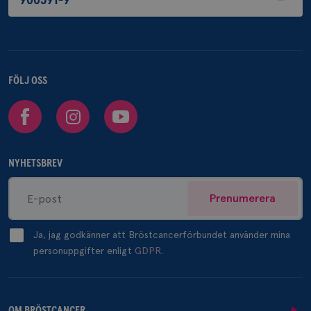
900591-9
FÖLJ OSS
Facebook
Instagram
Youtube
NYHETSBREV
Prenumerera
Ja, jag godkänner att Bröstcancerförbundet använder mina
personuppgifter enligt
GDPR.
OM BRÖSTCANCER