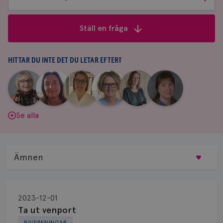
bland
frågor
Ställ en fråga
&
svar
HITTAR DU INTE DET DU LETAR EFTER?
|
|
|
|
|
|
Aina
Anne
Fredrika
Jeanette
Maria
Yvette
Johnsson
Andersson
Killander
Bäcklund
Edegran
Andersson
Se alla
Ämnen
Behandling
2023-12-01
Biopsi
Ta ut venport
BIVERKNINGAR