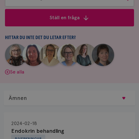
bland
frågor
Ställ en fråga
&
svar
HITTAR DU INTE DET DU LETAR EFTER?
|
|
|
|
|
|
Aina
Anne
Fredrika
Jeanette
Maria
Yvette
Johnsson
Andersson
Killander
Bäcklund
Edegran
Andersson
Se alla
Ämnen
Behandling
2024-02-18
Biopsi
Endokrin behandling
BIVERKNINGAR