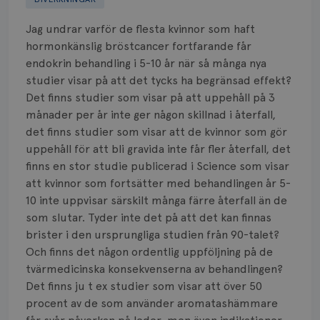
Biverkningar
Jag undrar varför de flesta kvinnor som haft
Bröstvårta
hormonkänslig bröstcancer fortfarande får
endokrin behandling i 5-10 år när så många nya
Knöl
studier visar på att det tycks ha begränsad effekt?
Det finns studier som visar på att uppehåll på 3
Läkemedel
månader per år inte ger någon skillnad i återfall,
Typ av bröstcancer
det finns studier som visar att de kvinnor som gör
uppehåll för att bli gravida inte får fler återfall, det
Smärta
finns en stor studie publicerad i Science som visar
att kvinnor som fortsätter med behandlingen år 5-
Prognos
10 inte uppvisar särskilt många färre återfall än de
som slutar. Tyder inte det på att det kan finnas
Risker
brister i den ursprungliga studien från 90-talet?
Och finns det någon ordentlig uppföljning på de
Spridd bröstcancer
tvärmedicinska konsekvenserna av behandlingen?
Det finns ju t ex studier som visar att över 50
Strålning
procent av de som använder aromatashämmare