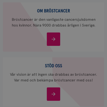
Om
bröstcancer
OM BRÖSTCANCER
Bröstcancer är den vanligaste cancersjukdomen
hos kvinnor. Nära 9000 drabbas årligen i Sverige.
_gcl_au
3
Google LLC
Om
månad
.brostcancerforbundet.se
bröstcancer
Stöd
oss
STÖD OSS
Vår vision är att ingen ska drabbas av bröstcancer.
_pin_unauth
1 år
Pinterest Inc.
.brostcancerforbundet.se
Var med och bekämpa bröstcancer med oss!
Stöd
oss