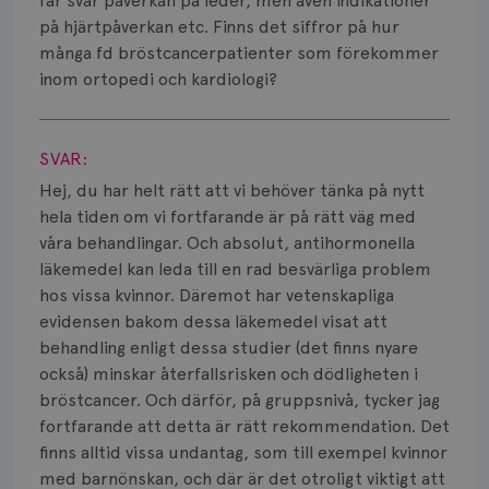
Vätska
får svår påverkan på leder, men även indikationer
på hjärtpåverkan etc. Finns det siffror på hur
många fd bröstcancerpatienter som förekommer
inom ortopedi och kardiologi?
Visa svar
SVAR:
Hej, du har helt rätt att vi behöver tänka på nytt
hela tiden om vi fortfarande är på rätt väg med
våra behandlingar. Och absolut, antihormonella
läkemedel kan leda till en rad besvärliga problem
hos vissa kvinnor. Däremot har vetenskapliga
evidensen bakom dessa läkemedel visat att
behandling enligt dessa studier (det finns nyare
också) minskar återfallsrisken och dödligheten i
bröstcancer. Och därför, på gruppsnivå, tycker jag
fortfarande att detta är rätt rekommendation. Det
finns alltid vissa undantag, som till exempel kvinnor
med barnönskan, och där är det otroligt viktigt att