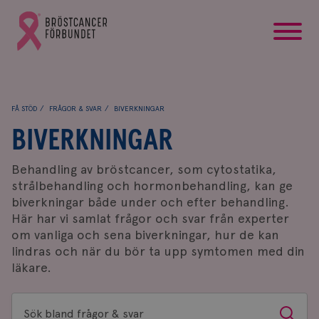
startsida
Gå
till
Bröstcancerförbundets
startsida
FÅ STÖD
FRÅGOR & SVAR
BIVERKNINGAR
BIVERKNINGAR
Behandling av bröstcancer, som cytostatika,
strålbehandling och hormonbehandling, kan ge
biverkningar både under och efter behandling.
Här har vi samlat frågor och svar från experter
om vanliga och sena biverkningar, hur de kan
lindras och när du bör ta upp symtomen med din
läkare.
Sök
Sök