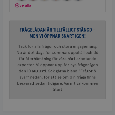
_ga
1 år 1
Detta c
Dölj svar
Google LLC
Se alla
månad
associe
.brostcancerforbundet.se
__Secure-ROLLOUT_TOKEN
.youtube.com
5
Universal
månad
en vikti
4 veck
Googles
analystj
VISITOR_INFO1_LIVE
5
Google LLC
används 
månad
.youtube.com
unika a
FRÅGELÅDAN ÄR TILLFÄLLIGT STÄNGD –
4 veck
tilldela
MEN VI ÖPPNAR SNART IGEN!
generer
klientid
i varje 
Tack för alla frågor och stora engagemang.
webbpla
att berä
Nu är det dags för sommaruppehåll och tid
session
för
för återhämtning för våra hårt arbetande
webbpla
experter. Vi öppnar upp för nya frågor igen
_ga_W8VXKBRK9Y
.brostcancerforbundet.se
1 år 1
Denna c
den 10 augusti. Sök gärna bland "Frågor &
månad
Google A
ar_debug
.pinterest.com
1 år
bevara s
svar" nedan, för att se om din fråga finns
besvarad sedan tidigare. Varmt välkommen
_gid
1 dag
Denna co
Google LLC
Google A
.brostcancerforbundet.se
åter!
och uppd
värde fö
och anvä
och spår
IDE
1 år
Google LLC
.doubleclick.net