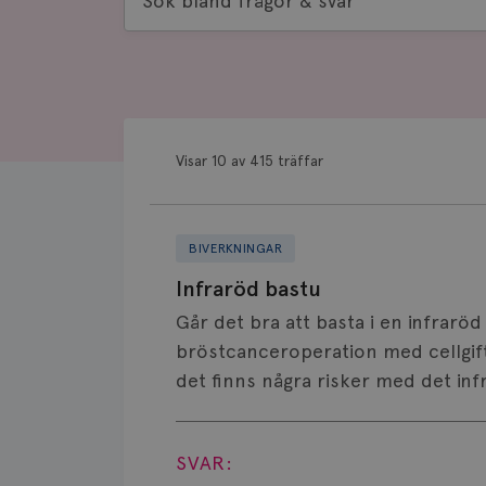
bland
frågor
&
svar
Visar 10 av 415 träffar
BIVERKNINGAR
Infraröd bastu
Går det bra att basta i en infrar
bröstcanceroperation med cellgif
det finns några risker med det inf
Visa svar
SVAR: