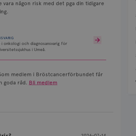
le vara någon risk med det pga din tidigare
ing.
NSVARIG
 i onkologi och diagnosansvarig för
versitetssjukhus i Umeå.
Som medlem i Bröstcancerförbundet får
 goda råd.
Bli medlem
ris?
2026-07-14