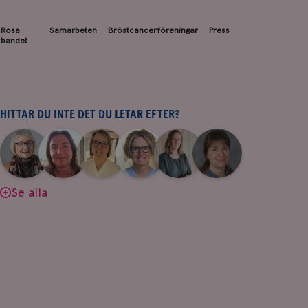
Rosa
Samarbeten
Bröstcancerföreningar
Press
bandet
HITTAR DU INTE DET DU LETAR EFTER?
|
|
|
|
|
|
Aina
Anne
Fredrika
Jeanette
Maria
Yvette
Johnsson
Andersson
Killander
Bäcklund
Edegran
Andersson
Se alla