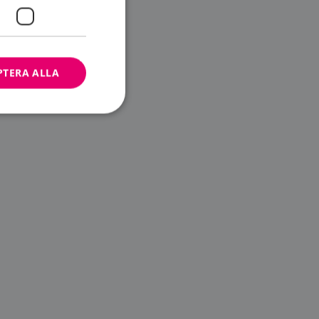
PTERA ALLA
bbplatsen kan inte
ändare.
n är utformad för
av
m-tjänsten för att
 cookie. Det är
banner fungerar