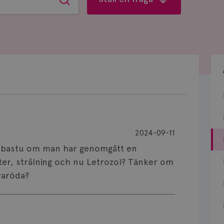
Sök
2024-09-11
öd bastu om man har genomgått en
ter, strålning och nu Letrozol? Tänker om
raröda?