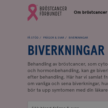
Bröstcancerförbundets
Gå
startsida
Om bröstcancer
till
Bröstcancerförbundets
startsida
FÅ STÖD
FRÅGOR & SVAR
BIVERKNINGAR
BIVERKNINGAR
Behandling av bröstcancer, som cytos
och hormonbehandling, kan ge biver
efter behandling. Här har vi samlat f
om vanliga och sena biverkningar, hu
bör ta upp symtomen med din läkare
Sök