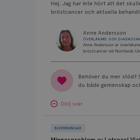
Hej. Jag har inte hört att det skul
bröstcancer och aktuella behandl
Anne Andersson
ÖVERLÄKARE OCH DIAGNOSA
Anne Andersson är överläkare
bröstcancer vid Norrlands Uni
Behöver du mer stöd? 
du både gemenskap och
Dölj svar
Minnesproblem
av
BIVERKNINGAR
Letrozol
Minnesproblem av Letrozol Viat