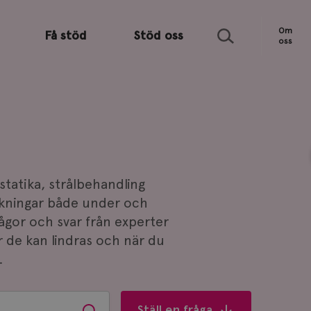
Sök
Om
Få stöd
Stöd oss
oss
tatika, strålbehandling
kningar både under och
rågor och svar från experter
r de kan lindras och när du
.
Ställ en fråga