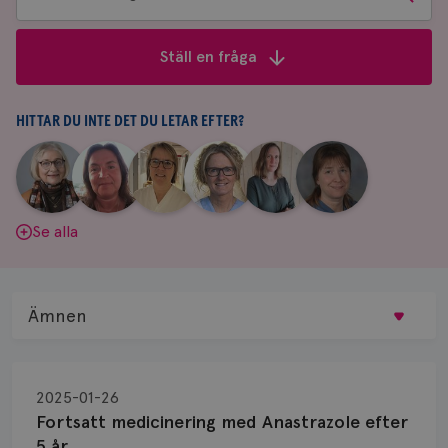
bland
frågor
Ställ en fråga
&
svar
HITTAR DU INTE DET DU LETAR EFTER?
|
|
|
|
|
|
Aina
Anne
Fredrika
Jeanette
Maria
Yvette
Johnsson
Andersson
Killander
Bäcklund
Edegran
Andersson
Se alla
Ämnen
Behandling
2025-01-26
Biopsi
Fortsatt medicinering med Anastrazole efter
5 år