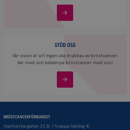
Om
bröstcancer
_gcl_au
3
Google LLC
månad
.brostcancerforbundet.se
Stöd
oss
STÖD OSS
Vår vision är att ingen ska drabbas av bröstcancer.
Var med och bekämpa bröstcancer med oss!
_pin_unauth
1 år
Pinterest Inc.
Stöd
.brostcancerforbundet.se
oss
BRÖSTCANCERFÖRBUNDET
Hantverkargatan 25 B, 1 trappa (våning 4)