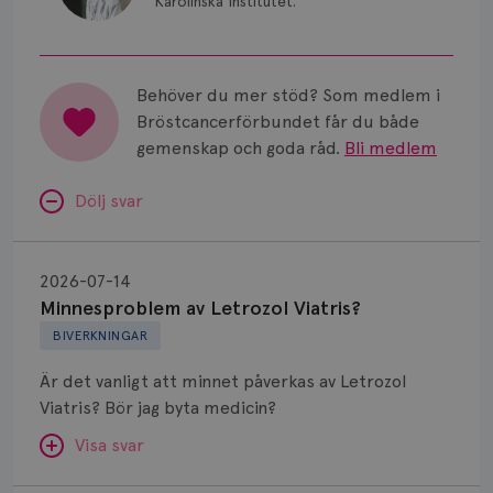
Karolinska Institutet.
Behöver du mer stöd? Som medlem i
Bröstcancerförbundet får du både
gemenskap och goda råd.
Bli medlem
Dölj svar
Minnesproblem
av
2026-07-14
Letrozol
Minnesproblem av Letrozol Viatris?
Viatris?
BIVERKNINGAR
Är det vanligt att minnet påverkas av Letrozol
Viatris? Bör jag byta medicin?
Visa svar