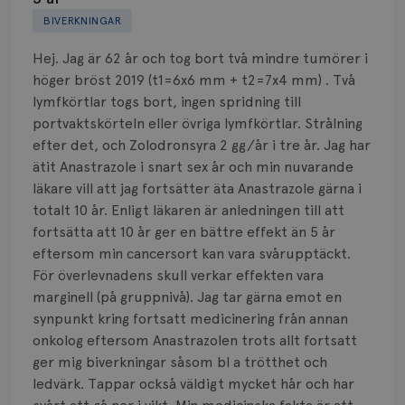
Biverkningar
BIVERKNINGAR
Bröstvårta
Hej. Jag är 62 år och tog bort två mindre tumörer i
höger bröst 2019 (t1=6x6 mm + t2=7x4 mm) . Två
Knöl
lymfkörtlar togs bort, ingen spridning till
portvaktskörteln eller övriga lymfkörtlar. Strålning
Läkemedel
efter det, och Zolodronsyra 2 gg/år i tre år. Jag har
Typ av bröstcancer
ätit Anastrazole i snart sex år och min nuvarande
läkare vill att jag fortsätter äta Anastrazole gärna i
Smärta
totalt 10 år. Enligt läkaren är anledningen till att
fortsätta att 10 år ger en bättre effekt än 5 år
Prognos
eftersom min cancersort kan vara svårupptäckt.
För överlevnadens skull verkar effekten vara
Risker
marginell (på gruppnivå). Jag tar gärna emot en
synpunkt kring fortsatt medicinering från annan
Spridd bröstcancer
onkolog eftersom Anastrazolen trots allt fortsatt
ger mig biverkningar såsom bl a trötthet och
Strålning
ledvärk. Tappar också väldigt mycket hår och har