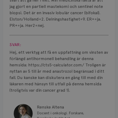
Vätska
svårt att gå ner i vikt. Min medicinska fakta är att
jag gjort en partiell mastekomi och sentinel note
biopsi. Det är en invasiv lobulär cancer (bifokal).
Elston/Holland=2. Delningshastighet=9. ER+=ja.
PR+=ja. Her2=nej.
Visa svar
SVAR:
Hej, ett verktyg att få en uppfattning om vinsten av
förlängd antihormonell behandling är denna
hemsida: https://cts5-calculator.com/ Troligen är
nyttan av 5 till år med anastrozol begränsad i ditt
fall. Du kanske kan diskutera en gång till med din
läkaren med hänsyn till utfall på denna hemsida
(troligtvis var din cancer grad 1).
Renske Altena
Docent i onkologi. Forskare,