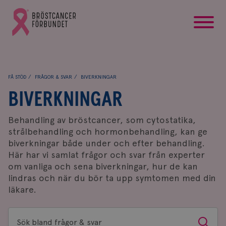
startsida
Gå
till
Bröstcancerförbundets
startsida
FÅ STÖD
FRÅGOR & SVAR
BIVERKNINGAR
BIVERKNINGAR
Behandling av bröstcancer, som cytostatika,
strålbehandling och hormonbehandling, kan ge
biverkningar både under och efter behandling.
Här har vi samlat frågor och svar från experter
om vanliga och sena biverkningar, hur de kan
lindras och när du bör ta upp symtomen med din
läkare.
Sök
Sök