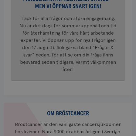
Googles
MEN VI ÖPPNAR SNART IGEN!
analystj
VISITOR_INFO1_LIVE
5
Google LLC
används 
månad
.youtube.com
unika a
4 veck
Tack för alla frågor och stora engagemang.
tilldela
generer
Nu är det dags för sommaruppehåll och tid
klientid
för återhämtning för våra hårt arbetande
i varje 
webbpla
experter. Vi öppnar upp för nya frågor igen
att berä
session
den 17 augusti. Sök gärna bland "Frågor &
för
webbpla
svar" nedan, för att se om din fråga finns
besvarad sedan tidigare. Varmt välkommen
_ga_W8VXKBRK9Y
.brostcancerforbundet.se
1 år 1
Denna c
månad
Google A
ar_debug
.pinterest.com
1 år
åter!
bevara s
_gid
1 dag
Denna co
Google LLC
Google A
.brostcancerforbundet.se
och uppd
värde fö
och anvä
och spår
Om
IDE
1 år
Google LLC
bröstcancer
OM BRÖSTCANCER
.doubleclick.net
Bröstcancer är den vanligaste cancersjukdomen
hos kvinnor. Nära 9000 drabbas årligen i Sverige.