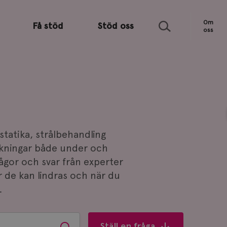
Sök
Om
Få stöd
Stöd oss
oss
tatika, strålbehandling
kningar både under och
rågor och svar från experter
r de kan lindras och när du
.
Ställ en fråga