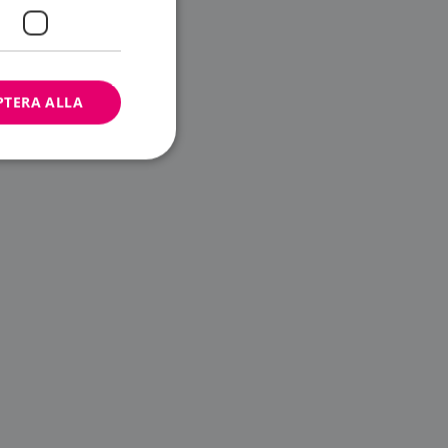
PTERA ALLA
bbplatsen kan inte
ändare.
n är utformad för
av
m-tjänsten för att
 cookie. Det är
banner fungerar