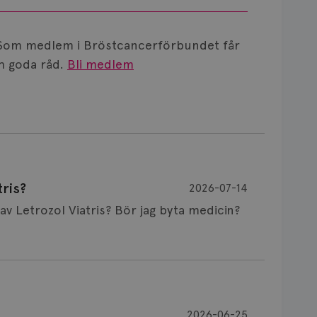
Som medlem i Bröstcancerförbundet får
 goda råd.
Bli medlem
ris?
2026-07-14
Är det vanligt att minnet påverkas av Letrozol Viatris? Bör jag byta medicin?
de behandling (men även cytostatika) man
2026-06-25