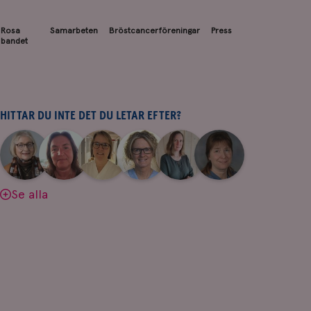
Rosa
Samarbeten
Bröstcancerföreningar
Press
bandet
HITTAR DU INTE DET DU LETAR EFTER?
|
|
|
|
|
|
Aina
Anne
Fredrika
Jeanette
Maria
Yvette
Johnsson
Andersson
Killander
Bäcklund
Edegran
Andersson
Se alla