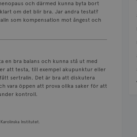
 i menopaus och därmed kunna byta bort
lart om det blir bra. Jar andra testat?
ertralin som kompensation mot ångest och
hitta en bra balans och kunna stå ut med
er att testa, till exempel akupunktur eller
tt sertralin. Det är bra att diskutera
ch vara öppen att prova olika saker för att
under kontroll.
Karolinska Institutet.