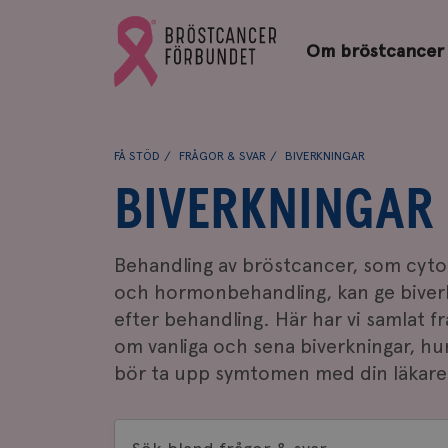
Bröstcancerförbundets
Gå
startsida
Om bröstcancer
till
Bröstcancerförbundets
startsida
FÅ STÖD
FRÅGOR & SVAR
BIVERKNINGAR
BIVERKNINGAR
Behandling av bröstcancer, som cytos
och hormonbehandling, kan ge biver
efter behandling. Här har vi samlat f
om vanliga och sena biverkningar, hu
bör ta upp symtomen med din läkare
Sök