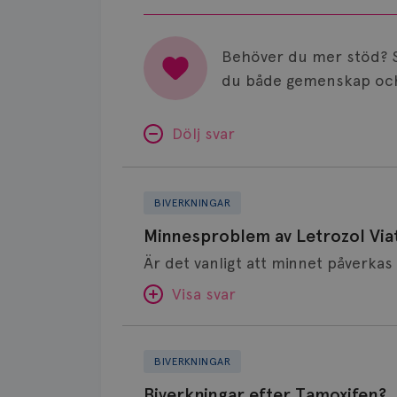
Behöver du mer stöd? 
du både gemenskap och
Dölj svar
Minnesproblem
av
BIVERKNINGAR
Letrozol
Minnesproblem av Letrozol Viat
Viatris?
Visa svar
Biverkningar
SVAR:
efter
BIVERKNINGAR
Tamoxifen?
Hej. Oavsett vilken hormonsänkan
Biverkningar efter Tamoxifen?