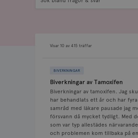
bland
frågor
&
svar
Visar 10 av 415 träffar
BIVERKNINGAR
Biverkningar av Tamoxifen
Biverkningar av tamoxifen. Jag sku
har behandlats ett år och har fyra 
samråd med läkare pausade jag me
försvann då mycket tydligt. Med d
som var typ allestädes närvarande
och problemen kom tillbaka på en 