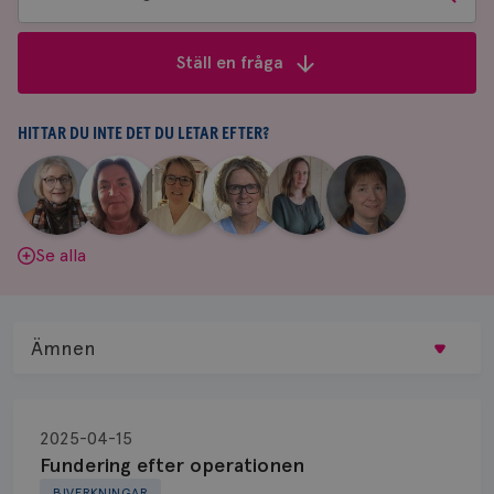
bland
frågor
Ställ en fråga
&
svar
HITTAR DU INTE DET DU LETAR EFTER?
|
|
|
|
|
|
Aina
Anne
Fredrika
Jeanette
Maria
Yvette
Johnsson
Andersson
Killander
Bäcklund
Edegran
Andersson
Se alla
Ämnen
Behandling
2025-04-15
Biopsi
Fundering efter operationen
BIVERKNINGAR