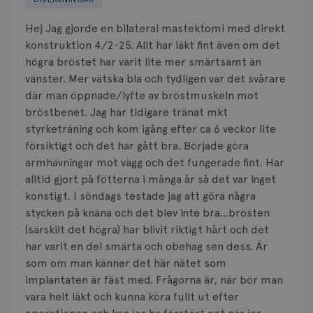
Biverkningar
Hej Jag gjorde en bilateral mastektomi med direkt
Bröstvårta
konstruktion 4/2-25. Allt har läkt fint även om det
högra bröstet har varit lite mer smärtsamt än
Knöl
vänster. Mer vätska bla och tydligen var det svårare
där man öppnade/lyfte av bröstmuskeln mot
Läkemedel
bröstbenet. Jag har tidigare tränat mkt
Typ av bröstcancer
styrketräning och kom igång efter ca 6 veckor lite
försiktigt och det har gått bra. Började göra
Smärta
armhävningar mot vägg och det fungerade fint. Har
alltid gjort på fötterna i många år så det var inget
Prognos
konstigt. I söndags testade jag att göra några
stycken på knäna och det blev inte bra…brösten
Risker
(särskilt det högra) har blivit riktigt hårt och det
har varit en del smärta och obehag sen dess. Är
Spridd bröstcancer
som om man känner det här nätet som
implantaten är fäst med. Frågorna är, när bör man
Strålning
vara helt läkt och kunna köra fullt ut efter