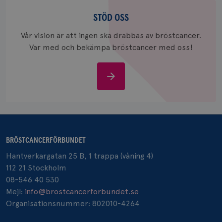
Stöd
_gcl_au
3
Google LLC
oss
STÖD OSS
månad
.brostcancerforbundet.se
Vår vision är att ingen ska drabbas av bröstcancer.
Var med och bekämpa bröstcancer med oss!
Stöd
oss
_pin_unauth
1 år
Pinterest Inc.
.brostcancerforbundet.se
BRÖSTCANCERFÖRBUNDET
Hantverkargatan 25 B, 1 trappa (våning 4)
112 21 Stockholm
08-546 40 530
Mejl:
info@brostcancerforbundet.se
Organisationsnummer: 802010-4264