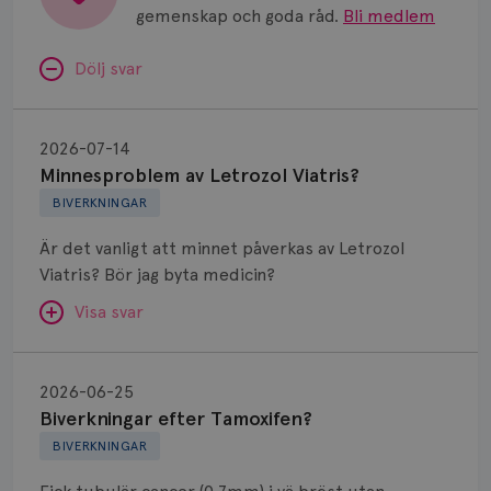
gemenskap och goda råd.
Bli medlem
Dölj svar
Minnesproblem
av
2026-07-14
Letrozol
Minnesproblem av Letrozol Viatris?
Viatris?
BIVERKNINGAR
Är det vanligt att minnet påverkas av Letrozol
Viatris? Bör jag byta medicin?
Visa svar
Biverkningar
efter
SVAR:
2026-06-25
Tamoxifen?
Biverkningar efter Tamoxifen?
Hej. Oavsett vilken hormonsänkande behandling
BIVERKNINGAR
(men även cytostatika) man får så kan en del
uppleva negativ påverkan på minnet. Prata din