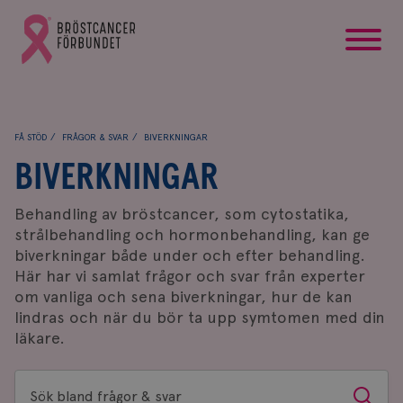
startsida
Gå
till
Bröstcancerförbundets
startsida
FÅ STÖD
FRÅGOR & SVAR
BIVERKNINGAR
BIVERKNINGAR
Behandling av bröstcancer, som cytostatika,
strålbehandling och hormonbehandling, kan ge
biverkningar både under och efter behandling.
Här har vi samlat frågor och svar från experter
om vanliga och sena biverkningar, hur de kan
lindras och när du bör ta upp symtomen med din
läkare.
Sök
Sök