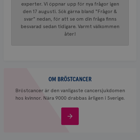
tilldela
experter. Vi öppnar upp för nya frågor igen
generer
klientid
den 17 augusti. Sök gärna bland "Frågor &
i varje 
svar" nedan, för att se om din fråga finns
webbpla
att berä
besvarad sedan tidigare. Varmt välkommen
session
för
åter!
webbpla
_ga_W8VXKBRK9Y
.brostcancerforbundet.se
1 år 1
Denna c
månad
Google A
ar_debug
.pinterest.com
1 år
bevara s
_gid
1 dag
Denna co
Google LLC
Google A
.brostcancerforbundet.se
Om
och uppd
värde fö
bröstcancer
OM BRÖSTCANCER
och anvä
och spår
Bröstcancer är den vanligaste cancersjukdomen
IDE
1 år
Google LLC
hos kvinnor. Nära 9000 drabbas årligen i Sverige.
.doubleclick.net
Om
bröstcancer