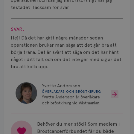
Vätska
operationen och kan jag ha förstört ngt när jag
testade? Tacksam för svar
Visa svar
SVAR:
Hej! Då det har gått några månader sedan
operationen brukar man säga att det går bra att
börja träna. Det är svårt att säga om det har hänt
något i ditt fall, och om det inte ger med sig är det
bra att kolla upp.
Yvette Andersson
ÖVERLÄKARE OCH BRÖSTKIRURG
Yvette Andersson är överläkare
och bröstkirurg vid Västmanlands
sjukhus i Västerås.
Behöver du mer stöd? Som medlem i
Bröstcancerförbundet får du både