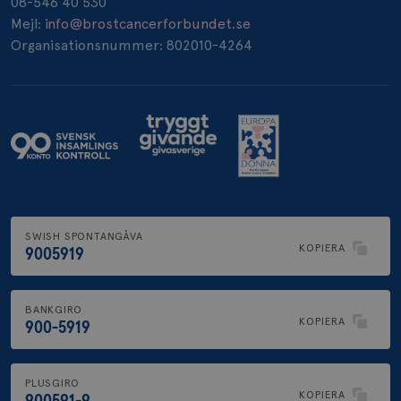
08-546 40 530
_pin_unauth
1 år
Pinterest Inc.
Mejl:
info@brostcancerforbundet.se
.brostcancerforbundet.se
Organisationsnummer: 802010-4264
SWISH SPONTANGÅVA
KOPIERA
9005919
BANKGIRO
KOPIERA
900-5919
PLUSGIRO
KOPIERA