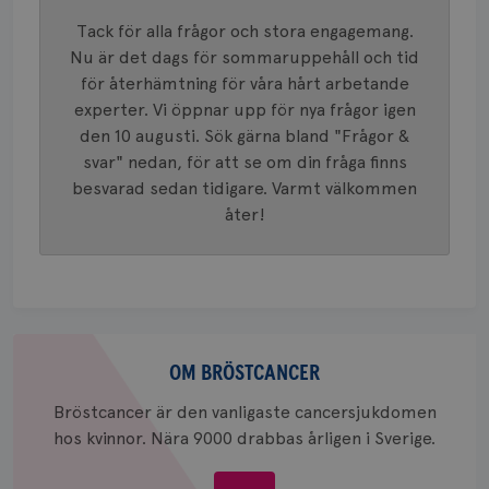
mönster
innehåll
Tack för alla frågor och stora engagemang.
identite
eller we
Nu är det dags för sommaruppehåll och tid
sig till.
för återhämtning för våra hårt arbetande
_gat-ka
att beg
experter. Vi öppnar upp för nya frågor igen
som regi
webbpla
den 10 augusti. Sök gärna bland "Frågor &
trafikvo
svar" nedan, för att se om din fråga finns
_ga
1 år 1
Detta c
Google LLC
besvarad sedan tidigare. Varmt välkommen
månad
associe
.brostcancerforbundet.se
__Secure-ROLLOUT_TOKEN
.youtube.com
5
Universal
månad
åter!
en vikti
4 veck
Googles
analystj
VISITOR_INFO1_LIVE
5
Google LLC
används 
månad
.youtube.com
unika a
4 veck
tilldela
generer
klientid
Om
i varje 
webbpla
bröstcancer
OM BRÖSTCANCER
att berä
session
för
Bröstcancer är den vanligaste cancersjukdomen
webbpla
hos kvinnor. Nära 9000 drabbas årligen i Sverige.
_ga_W8VXKBRK9Y
.brostcancerforbundet.se
1 år 1
Denna c
månad
Google A
ar_debug
.pinterest.com
1 år
bevara s