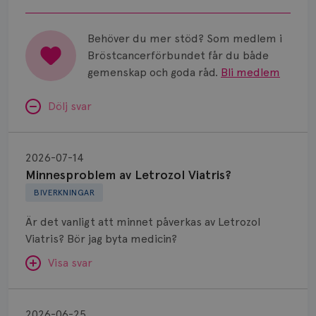
Vätska
vid Skånes Universitetssjukhus i
Malmö/Lund.
Behöver du mer stöd? Som medlem i
Bröstcancerförbundet får du både
gemenskap och goda råd.
Bli medlem
Dölj svar
Minnesproblem
av
2026-07-14
Letrozol
Minnesproblem av Letrozol Viatris?
Viatris?
BIVERKNINGAR
Är det vanligt att minnet påverkas av Letrozol
Viatris? Bör jag byta medicin?
Visa svar
Biverkningar
efter
SVAR:
2026-06-25