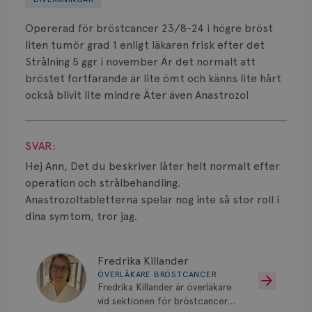
Biverkningar
Opererad för bröstcancer 23/8-24 i högre bröst
Bröstvårta
liten tumör grad 1 enligt läkaren frisk efter det
Strålning 5 ggr i november Är det normalt att
Knöl
bröstet fortfarande är lite ömt och känns lite hårt
också blivit lite mindre Äter även Anastrozol
Läkemedel
Visa svar
Typ av bröstcancer
SVAR:
Smärta
Hej Ann, Det du beskriver låter helt normalt efter
operation och strålbehandling.
Prognos
Anastrozoltabletterna spelar nog inte så stor roll i
dina symtom, tror jag.
Risker
Spridd bröstcancer
Fredrika Killander
ÖVERLÄKARE BRÖSTCANCER
Strålning
Fredrika Killander är överläkare
vid sektionen för bröstcancer