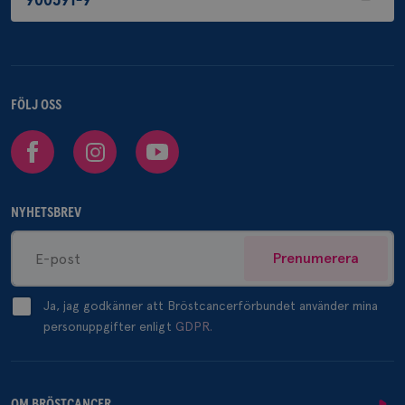
900591-9
FÖLJ OSS
Facebook
Instagram
Youtube
NYHETSBREV
Prenumerera
Ja, jag godkänner att Bröstcancerförbundet använder mina
personuppgifter enligt
GDPR.
OM BRÖSTCANCER