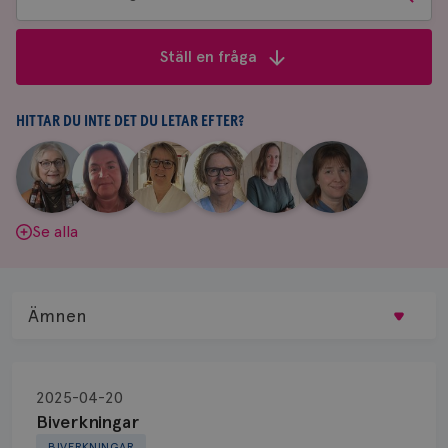
bland
frågor
Ställ en fråga
&
svar
HITTAR DU INTE DET DU LETAR EFTER?
|
|
|
|
|
|
Aina
Anne
Fredrika
Jeanette
Maria
Yvette
Johnsson
Andersson
Killander
Bäcklund
Edegran
Andersson
Se alla
Ämnen
Behandling
2025-04-20
Biopsi
Biverkningar
BIVERKNINGAR