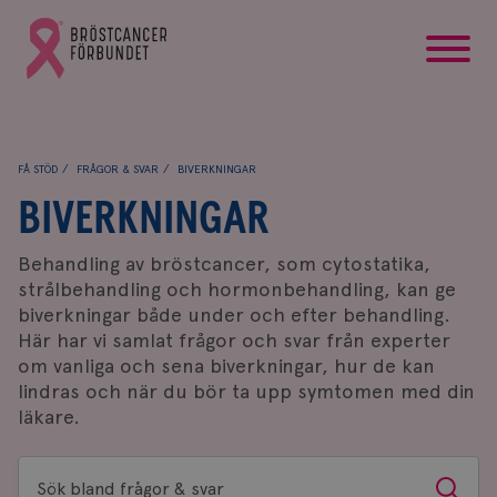
startsida
Gå
till
Bröstcancerförbundets
startsida
FÅ STÖD
FRÅGOR & SVAR
BIVERKNINGAR
BIVERKNINGAR
Behandling av bröstcancer, som cytostatika,
strålbehandling och hormonbehandling, kan ge
biverkningar både under och efter behandling.
Här har vi samlat frågor och svar från experter
om vanliga och sena biverkningar, hur de kan
lindras och när du bör ta upp symtomen med din
läkare.
Sök
Sök