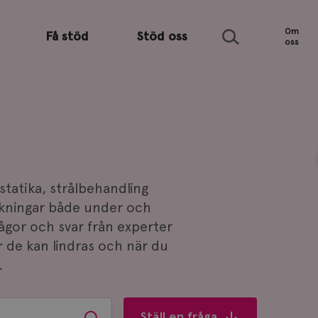
Sök
Om
Få stöd
Stöd oss
oss
tatika, strålbehandling
kningar både under och
rågor och svar från experter
r de kan lindras och när du
.
Ställ en fråga