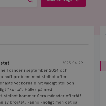
Sök
östet
2025-04-29
nell cancer i september 2024 och
nte haft problem med stelhet efter
naste veckorna blivit väldigt stel och
igt ”korta”. Håller på med
att stelhet kommer flera månader efteråt?
dan av bröstet, känns knöligt men det sa