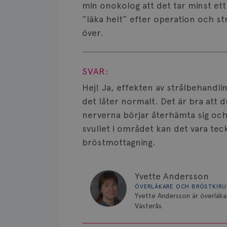
min onokolog att det tar minst ett 
”läka helt” efter operation och str
över.
Visa svar
SVAR:
Hej! Ja, effekten av strålbehandli
det låter normalt. Det är bra att d
nerverna börjar återhämta sig och
svullet i området kan det vara te
bröstmottagning.
Yvette Andersson
ÖVERLÄKARE OCH BRÖSTKIR
Yvette Andersson är överläka
Västerås.