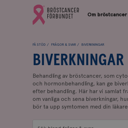
Bröstcancerförbundets
Gå
startsida
Om bröstcancer
till
Bröstcancerförbundets
startsida
FÅ STÖD
FRÅGOR & SVAR
BIVERKNINGAR
BIVERKNINGAR
Behandling av bröstcancer, som cytos
och hormonbehandling, kan ge biver
efter behandling. Här har vi samlat f
om vanliga och sena biverkningar, hu
bör ta upp symtomen med din läkare
Sök