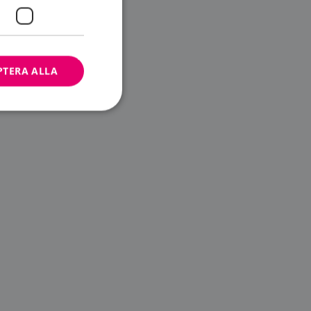
PTERA ALLA
bbplatsen kan inte
ändare.
n är utformad för
av
m-tjänsten för att
 cookie. Det är
banner fungerar