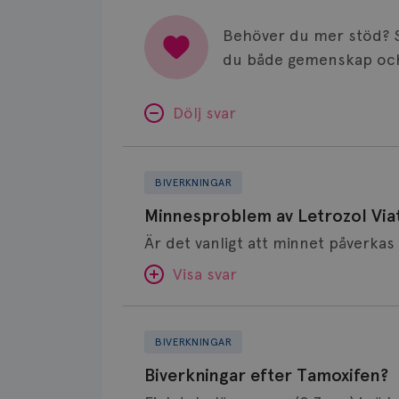
Behöver du mer stöd? 
du både gemenskap och
Dölj svar
Minnesproblem
av
BIVERKNINGAR
Letrozol
Minnesproblem av Letrozol Viat
Viatris?
Visa svar
Biverkningar
SVAR:
efter
BIVERKNINGAR
Tamoxifen?
Hej. Oavsett vilken hormonsänkan
Biverkningar efter Tamoxifen?
får så kan en del uppleva negativ 