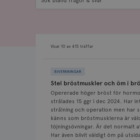
bland
frågor
&
svar
Visar 10 av 415 träffar
BIVERKNINGAR
Stel bröstmuskler och öm i br
Opererade höger bröst för hormo
strålades 15 ggr i dec 2024. Har i
strålning och operation men har se
känns som bröstmusklerna är väld
töjningsövningar. Är det normalt 
Har även blivit väldigt öm på utsi