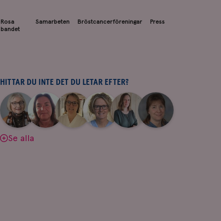
Rosa
Samarbeten
Bröstcancerföreningar
Press
bandet
HITTAR DU INTE DET DU LETAR EFTER?
|
|
|
|
|
|
Aina
Anne
Fredrika
Jeanette
Maria
Yvette
Johnsson
Andersson
Killander
Bäcklund
Edegran
Andersson
Se alla