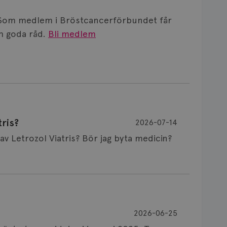
Som medlem i Bröstcancerförbundet får
 goda råd.
Bli medlem
ris?
2026-07-14
Är det vanligt att minnet påverkas av Letrozol Viatris? Bör jag byta medicin?
de behandling (men även cytostatika) man
2026-06-25
påverkan på minnet. Prata din läkare och