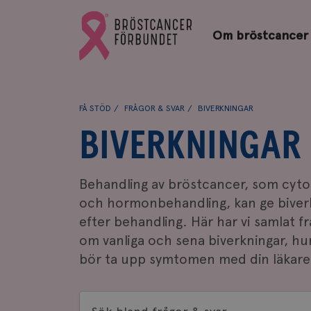
Bröstcancerförbundets
Gå
startsida
Om bröstcancer
till
Bröstcancerförbundets
startsida
FÅ STÖD
FRÅGOR & SVAR
BIVERKNINGAR
BIVERKNINGAR
Behandling av bröstcancer, som cytos
och hormonbehandling, kan ge biver
efter behandling. Här har vi samlat f
om vanliga och sena biverkningar, hu
bör ta upp symtomen med din läkare
Sök