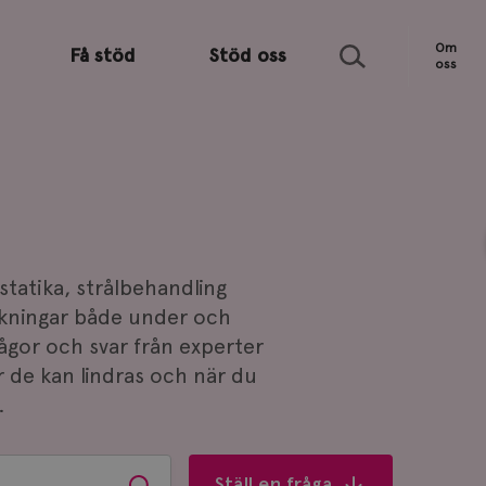
Sök
Om
Få stöd
Stöd oss
oss
tatika, strålbehandling
kningar både under och
rågor och svar från experter
r de kan lindras och när du
.
Ställ en fråga