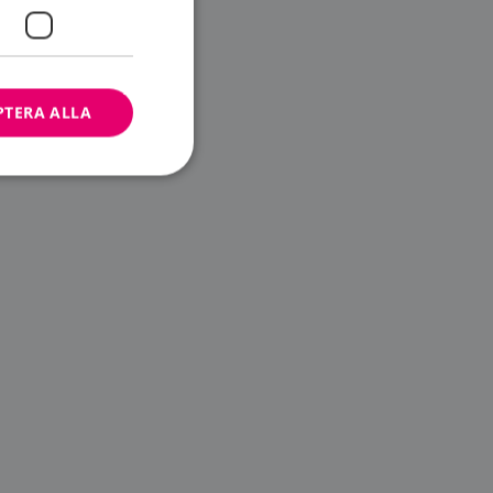
PTERA ALLA
bbplatsen kan inte
ändare.
n är utformad för
av
m-tjänsten för att
 cookie. Det är
banner fungerar