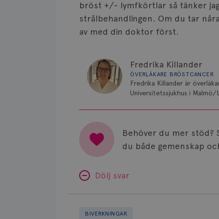
bröst +/- lymfkörtlar så tänker ja
strålbehandlingen. Om du tar når
av med din doktor först.
Fredrika Killander
ÖVERLÄKARE BRÖSTCANCER
Fredrika Killander är överläk
Universitetssjukhus i Malmö/
Behöver du mer stöd? 
du både gemenskap och
Dölj svar
Minnesproblem
av
BIVERKNINGAR