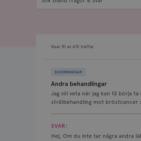
bland
frågor
&
svar
Visar 10 av 415 träffar
BIVERKNINGAR
Andra behandlingar
Jag vill veta när jag kan få börja 
strålbehandling mot bröstcancer sa
Visa svar
SVAR:
Hej, Om du inte tar några andra l