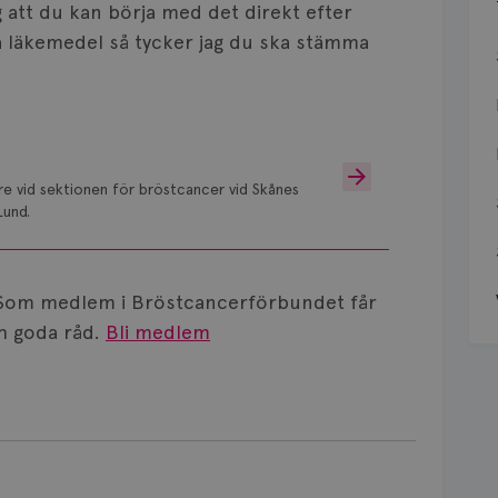
g att du kan börja med det direkt efter
a läkemedel så tycker jag du ska stämma
are vid sektionen för bröstcancer vid Skånes
Lund.
Som medlem i Bröstcancerförbundet får
 goda råd.
Bli medlem