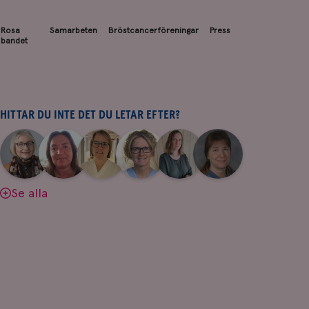
Rosa
Samarbeten
Bröstcancerföreningar
Press
bandet
HITTAR DU INTE DET DU LETAR EFTER?
|
|
|
|
|
|
Aina
Anne
Fredrika
Jeanette
Maria
Yvette
Johnsson
Andersson
Killander
Bäcklund
Edegran
Andersson
Se alla