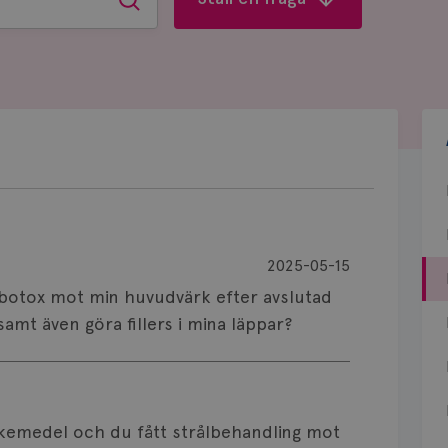
Sök
2025-05-15
ta botox mot min huvudvärk efter avslutad
mt även göra fillers i mina läppar?
äkemedel och du fått strålbehandling mot