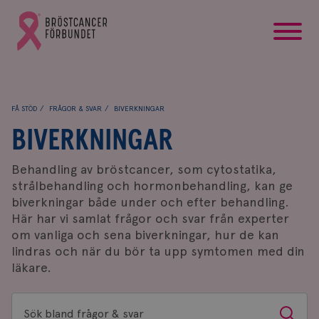
startsida
Gå
till
Bröstcancerförbundets
startsida
FÅ STÖD
FRÅGOR & SVAR
BIVERKNINGAR
BIVERKNINGAR
Behandling av bröstcancer, som cytostatika,
strålbehandling och hormonbehandling, kan ge
biverkningar både under och efter behandling.
Här har vi samlat frågor och svar från experter
om vanliga och sena biverkningar, hur de kan
lindras och när du bör ta upp symtomen med din
läkare.
Sök
Sök