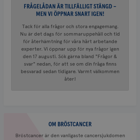
en vikti
4 veck
FRÅGELÅDAN ÄR TILLFÄLLIGT STÄNGD –
Googles
analystj
VISITOR_INFO1_LIVE
5
Google LLC
MEN VI ÖPPNAR SNART IGEN!
används 
månad
.youtube.com
unika a
4 veck
tilldela
Tack för alla frågor och stora engagemang.
generer
klientid
Nu är det dags för sommaruppehåll och tid
i varje 
för återhämtning för våra hårt arbetande
webbpla
att berä
experter. Vi öppnar upp för nya frågor igen
session
för
den 17 augusti. Sök gärna bland "Frågor &
webbpla
svar" nedan, för att se om din fråga finns
_ga_W8VXKBRK9Y
.brostcancerforbundet.se
1 år 1
Denna c
besvarad sedan tidigare. Varmt välkommen
månad
Google A
ar_debug
.pinterest.com
1 år
bevara s
åter!
_gid
1 dag
Denna co
Google LLC
Google A
.brostcancerforbundet.se
och uppd
värde fö
och anvä
och spår
Om
IDE
1 år
Google LLC
.doubleclick.net
bröstcancer
OM BRÖSTCANCER
Bröstcancer är den vanligaste cancersjukdomen