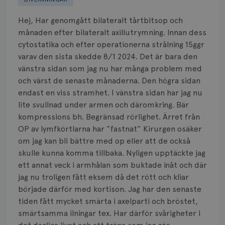
Biverkningar
Hej, Har genomgått bilateralt tårtbitsop och
Bröstvårta
månaden efter bilateralt axillutrymning. Innan dess
cytostatika och efter operationerna strålning 15ggr
Knöl
varav den sista skedde 8/1 2024. Det är bara den
vänstra sidan som jag nu har många problem med
Läkemedel
och värst de senaste månaderna. Den högra sidan
Typ av bröstcancer
endast en viss stramhet. I vänstra sidan har jag nu
lite svullnad under armen och däromkring. Bär
Smärta
kompressions bh. Begränsad rörlighet. Ärret från
OP av lymfkörtlarna har ”fastnat” Kirurgen osäker
Prognos
om jag kan bli bättre med op eller att de också
skulle kunna komma tillbaka. Nyligen upptäckte jag
Risker
ett annat veck i armhålan som buktade inåt och där
jag nu troligen fått eksem då det rött och kliar
Spridd bröstcancer
började därför med kortison. Jag har den senaste
tiden fått mycket smärta i axelparti och bröstet,
Strålning
smärtsamma ilningar tex. Har därför svårigheter i