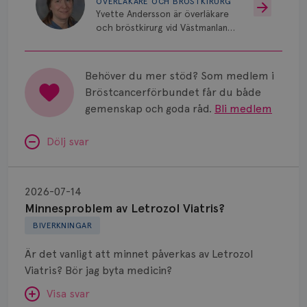
ÖVERLÄKARE OCH BRÖSTKIRURG
Yvette Andersson är överläkare
och bröstkirurg vid Västmanlands
sjukhus i Västerås.
Behöver du mer stöd? Som medlem i
Bröstcancerförbundet får du både
gemenskap och goda råd.
Bli medlem
Dölj svar
Minnesproblem
av
2026-07-14
Letrozol
Minnesproblem av Letrozol Viatris?
Viatris?
BIVERKNINGAR
Är det vanligt att minnet påverkas av Letrozol
Viatris? Bör jag byta medicin?
Visa svar