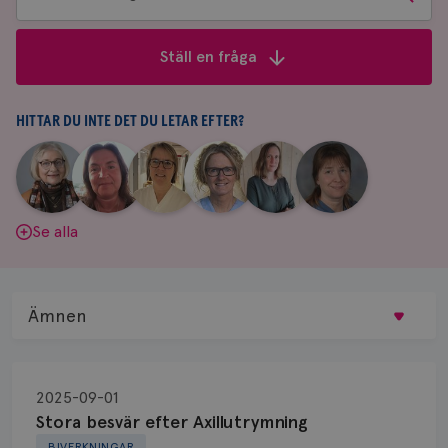
bland
frågor
Ställ en fråga
&
svar
HITTAR DU INTE DET DU LETAR EFTER?
|
|
|
|
|
|
Aina
Anne
Fredrika
Jeanette
Maria
Yvette
Johnsson
Andersson
Killander
Bäcklund
Edegran
Andersson
Se alla
Ämnen
Behandling
2025-09-01
Biopsi
Stora besvär efter Axillutrymning
BIVERKNINGAR