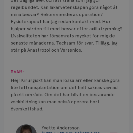
Vätska
det dagliga livet och att träna som jag gör
regelbundet. Kan läkarvetenskapen göra något åt
mina besvär? Rekommenderas operation?
Fysioterapeut har jag redan kontakt med. Hur
hjälper vården till med besvär efter axillutrymning?
Livskvaliteten har försämrats mycket för mig de
senaste månaderna. Tacksam för svar. Tillägg, jag
står på Anastrozol och Verzenios.
Visa svar
SVAR:
Hej! Kirurgiskt kan man lossa ärr eller kanske göra
lite fettransplantation om det helt saknas vävnad
på ett område. Om det har blivit en besvärande
veckbildning kan man också operera bort
överskottshud.
Yvette Andersson