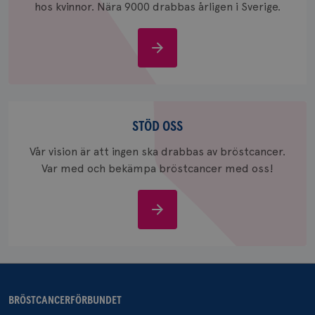
hos kvinnor. Nära 9000 drabbas årligen i Sverige.
Om
bröstcancer
_gcl_au
3
Google LLC
månad
.brostcancerforbundet.se
Stöd
oss
STÖD OSS
Vår vision är att ingen ska drabbas av bröstcancer.
Var med och bekämpa bröstcancer med oss!
_pin_unauth
1 år
Pinterest Inc.
.brostcancerforbundet.se
Stöd
oss
BRÖSTCANCERFÖRBUNDET