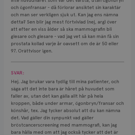
Vätska
inte huvudhåret som var det värsta, utan ögonbryn
och ögonfransar - då förlorar ansiktet sin karaktär
och man ser verkligen sjuk ut. Kan jag ens nämna
detta? Sen blir jag mest förtvivlad (nej, arg) över
att efter en viss ålder så ska mammografin bli
glesare och glesare - vad jag vet så kan män få sin
prostata kollad varje år oavsett om de är 50 eller
97. Orättvisor igen.
Visa svar
SVAR:
Hej. Jag brukar vara tydlig till mina patienter, och
säga att det inte bara är håret på huvudet som
faller av, utan det kan gälla allt hår på hela
kroppen, både under armar, ögonbryn/fransar och
könshår, tex. Jag tycker absolut att du kan nämna
det. Vad gäller din synpunkt vad gäller
bröstcancerscreening med mammografi, kan jag
bara hålla med om att jag också tycker att det är