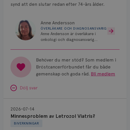
synd att den slutar redan efter 74-års ålder.
Anne Andersson
ÖVERLÄKARE OCH DIAGNOSANSVARIG
Anne Andersson är överläkare i
onkologi och diagnosansvarig
för bröstcancer vid Norrlands
Universitetssjukhus i Umeå.
Behöver du mer stöd? Som medlem i
Bröstcancerförbundet får du både
gemenskap och goda råd.
Bli medlem
Dölj svar
Minnesproblem
av
2026-07-14
Letrozol
Minnesproblem av Letrozol Viatris?
Viatris?
BIVERKNINGAR