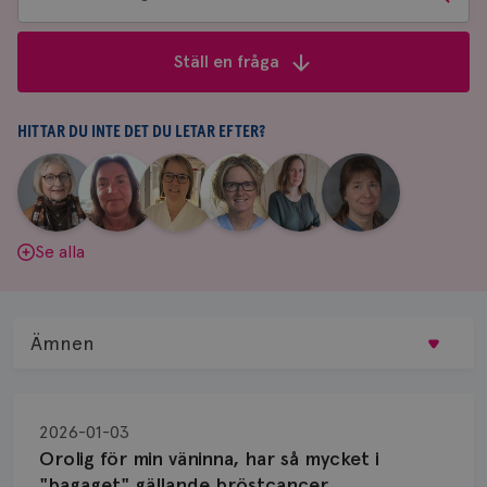
bland
frågor
Ställ en fråga
&
svar
HITTAR DU INTE DET DU LETAR EFTER?
|
|
|
|
|
|
Aina
Anne
Fredrika
Jeanette
Maria
Yvette
Johnsson
Andersson
Killander
Bäcklund
Edegran
Andersson
Se alla
Ämnen
Behandling
2026-01-03
Biopsi
Orolig för min väninna, har så mycket i
"bagaget" gällande bröstcancer