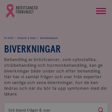
startsida
Gå
till
Bröstcancerförbundets
startsida
FÅ STÖD
FRÅGOR & SVAR
BIVERKNINGAR
BIVERKNINGAR
Behandling av bröstcancer, som cytostatika,
strålbehandling och hormonbehandling, kan ge
biverkningar både under och efter behandling.
Här har vi samlat frågor och svar från experter
om vanliga och sena biverkningar, hur de kan
lindras och när du bör ta upp symtomen med din
läkare.
Sök
Sök