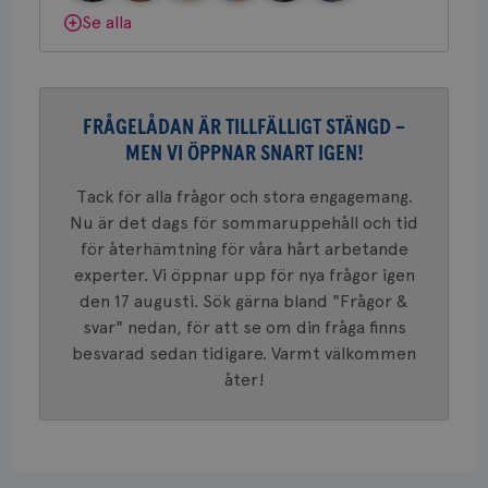
_ga
1 år 1
Detta c
Dölj svar
Google LLC
Se alla
månad
associe
.brostcancerforbundet.se
__Secure-ROLLOUT_TOKEN
.youtube.com
5
Universal
månad
en vikti
4 veck
Googles
analystj
VISITOR_INFO1_LIVE
5
Google LLC
används 
månad
.youtube.com
unika a
FRÅGELÅDAN ÄR TILLFÄLLIGT STÄNGD –
4 veck
tilldela
MEN VI ÖPPNAR SNART IGEN!
generer
klientid
i varje 
Tack för alla frågor och stora engagemang.
webbpla
att berä
Nu är det dags för sommaruppehåll och tid
session
för
för återhämtning för våra hårt arbetande
webbpla
experter. Vi öppnar upp för nya frågor igen
_ga_W8VXKBRK9Y
.brostcancerforbundet.se
1 år 1
Denna c
den 17 augusti. Sök gärna bland "Frågor &
månad
Google A
ar_debug
.pinterest.com
1 år
bevara s
svar" nedan, för att se om din fråga finns
besvarad sedan tidigare. Varmt välkommen
_gid
1 dag
Denna co
Google LLC
Google A
.brostcancerforbundet.se
åter!
och uppd
värde fö
och anvä
och spår
IDE
1 år
Google LLC
.doubleclick.net