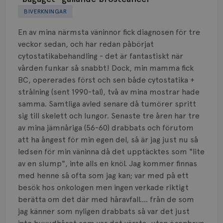
Biverkningar
BIVERKNINGAR
Bröstvårta
En av mina närmsta väninnor fick diagnosen för tre
veckor sedan, och har redan påbörjat
Knöl
cytostatikabehandling - det är fantastiskt när
vården funkar så snabbt! Dock, min mamma fick
Läkemedel
BC, opererades först och sen både cytostatika +
Typ av bröstcancer
strålning (sent 1990-tal), två av mina mostrar hade
samma. Samtliga avled senare då tumörer spritt
Smärta
sig till skelett och lungor. Senaste tre åren har tre
av mina jämnåriga (56-60) drabbats och förutom
Prognos
att ha ångest för min egen del, så är jag just nu så
ledsen för min väninna då det upptäcktes som "lite
Risker
av en slump", inte alls en knöl. Jag kommer finnas
med henne så ofta som jag kan; var med på ett
Spridd bröstcancer
besök hos onkologen men ingen verkade riktigt
berätta om det där med håravfall.... från de som
Strålning
jag känner som nyligen drabbats så var det just