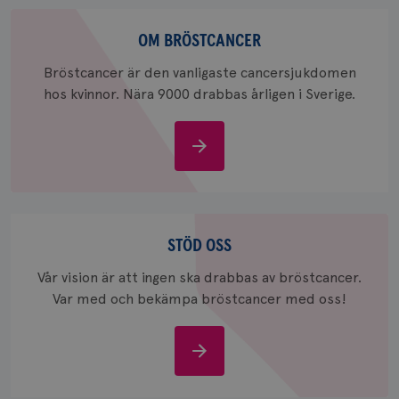
Om
bröstcancer
OM BRÖSTCANCER
Bröstcancer är den vanligaste cancersjukdomen
hos kvinnor. Nära 9000 drabbas årligen i Sverige.
_gcl_au
3
Google LLC
Om
månad
.brostcancerforbundet.se
bröstcancer
Stöd
oss
STÖD OSS
Vår vision är att ingen ska drabbas av bröstcancer.
_pin_unauth
1 år
Pinterest Inc.
.brostcancerforbundet.se
Var med och bekämpa bröstcancer med oss!
Stöd
oss