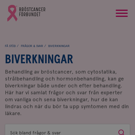
startsida
Gå
till
Bröstcancerförbundets
startsida
FÅ STÖD
FRÅGOR & SVAR
BIVERKNINGAR
BIVERKNINGAR
Behandling av bröstcancer, som cytostatika,
strålbehandling och hormonbehandling, kan ge
biverkningar både under och efter behandling.
Här har vi samlat frågor och svar från experter
om vanliga och sena biverkningar, hur de kan
lindras och när du bör ta upp symtomen med din
läkare.
Sök
Sök