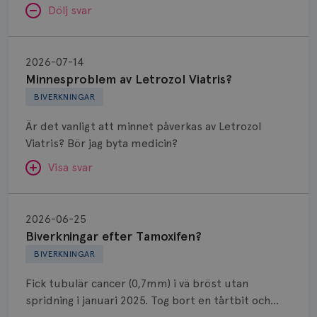
Dölj svar
Minnesproblem
av
2026-07-14
Letrozol
Minnesproblem av Letrozol Viatris?
Viatris?
BIVERKNINGAR
Är det vanligt att minnet påverkas av Letrozol
Viatris? Bör jag byta medicin?
Visa svar
Biverkningar
efter
SVAR:
2026-06-25
Tamoxifen?
Biverkningar efter Tamoxifen?
Hej. Oavsett vilken hormonsänkande behandling
BIVERKNINGAR
(men även cytostatika) man får så kan en del
uppleva negativ påverkan på minnet. Prata din
Fick tubulär cancer (0,7mm) i vä bröst utan
läkare och hör om ni kanske kan byta till annat
spridning i januari 2025. Tog bort en tårtbit och
märke eller annan aromatashämmare. Det kan ofta