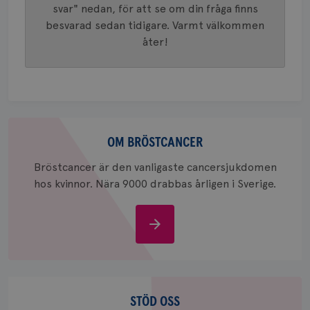
klientid
svar" nedan, för att se om din fråga finns
i varje 
besvarad sedan tidigare. Varmt välkommen
webbpla
att berä
åter!
session
för
webbpla
_ga_W8VXKBRK9Y
.brostcancerforbundet.se
1 år 1
Denna c
månad
Google A
ar_debug
.pinterest.com
1 år
bevara s
Om
_gid
1 dag
Denna co
Google LLC
Google A
.brostcancerforbundet.se
bröstcancer
OM BRÖSTCANCER
och uppd
värde fö
och anvä
Bröstcancer är den vanligaste cancersjukdomen
och spår
hos kvinnor. Nära 9000 drabbas årligen i Sverige.
IDE
1 år
Google LLC
.doubleclick.net
Om
bröstcancer
Stöd
oss
STÖD OSS