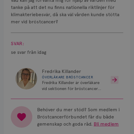
Vätska
Vad kan jag förvänta mig för hjälp av vården med
tanke på att det nu finns nationella riktlinjer för
klimakteriebesvär, då ska väl vården kunde stötta
mer vid bröstcancer?
Visa svar
SVAR:
se svar från idag
Fredrika Killander
ÖVERLÄKARE BRÖSTCANCER
Fredrika Killander är överläkare
vid sektionen för bröstcancer
vid Skånes Universitetssjukhus i
Malmö/Lund.
Behöver du mer stöd? Som medlem i
Bröstcancerförbundet får du både
gemenskap och goda råd.
Bli medlem