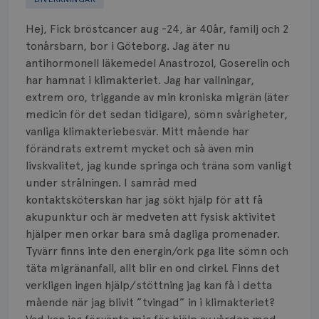
Biverkningar
Hej, Fick bröstcancer aug -24, är 40år, familj och 2
Bröstvårta
tonårsbarn, bor i Göteborg. Jag äter nu
antihormonell läkemedel Anastrozol, Goserelin och
Knöl
har hamnat i klimakteriet. Jag har vallningar,
extrem oro, triggande av min kroniska migrän (äter
Läkemedel
medicin för det sedan tidigare), sömn svårigheter,
Typ av bröstcancer
vanliga klimakteriebesvär. Mitt mående har
förändrats extremt mycket och så även min
Smärta
livskvalitet, jag kunde springa och träna som vanligt
under strålningen. I samråd med
Prognos
kontaktsköterskan har jag sökt hjälp för att få
akupunktur och är medveten att fysisk aktivitet
Risker
hjälper men orkar bara små dagliga promenader.
Tyvärr finns inte den energin/ork pga lite sömn och
Spridd bröstcancer
täta migränanfall, allt blir en ond cirkel. Finns det
verkligen ingen hjälp/stöttning jag kan få i detta
Strålning
mående när jag blivit ”tvingad” in i klimakteriet?