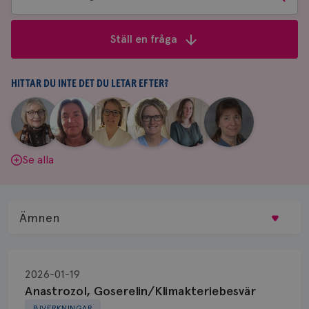
bland
frågor
Ställ en fråga
&
svar
HITTAR DU INTE DET DU LETAR EFTER?
|
|
|
|
|
|
Aina
Anne
Fredrika
Jeanette
Maria
Yvette
Johnsson
Andersson
Killander
Bäcklund
Edegran
Andersson
Se alla
Ämnen
Behandling
2026-01-19
Biopsi
Anastrozol, Goserelin/Klimakteriebesvär
BIVERKNINGAR