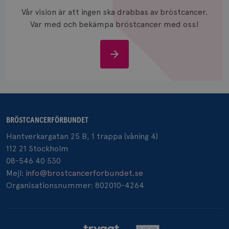
_gcl_au
3
Google LLC
månad
.brostcancerforbundet.se
Vår vision är att ingen ska drabbas av bröstcancer.
Var med och bekämpa bröstcancer med oss!
Stöd
oss
_pin_unauth
1 år
Pinterest Inc.
.brostcancerforbundet.se
BRÖSTCANCERFÖRBUNDET
Hantverkargatan 25 B, 1 trappa (våning 4)
112 21 Stockholm
08-546 40 530
Mejl:
info@brostcancerforbundet.se
Organisationsnummer: 802010-4264